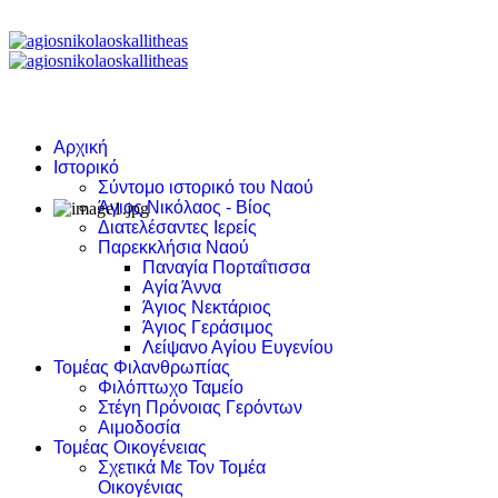
Αρχική
Ιστορικό
Σύντομο ιστορικό του Ναού
Άγιος Νικόλαος - Βίος
Διατελέσαντες Ιερείς
Παρεκκλήσια Ναού
Παναγία Πορταΐτισσα
Αγία Άννα
Άγιος Νεκτάριος
Άγιος Γεράσιμος
Λείψανο Αγίου Ευγενίου
Τομέας Φιλανθρωπίας
Φιλόπτωχο Ταμείο
Στέγη Πρόνοιας Γερόντων
Αιμοδοσία
Τομέας Οικογένειας
Σχετικά Με Τον Τομέα
Οικογένιας