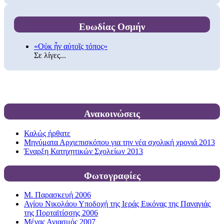
Ευωδίας Οσμήν
«Οὐκ ἦν αὐτοῖς τόπος»
Σε λίγες...
Ανακοινώσεις
Καλώς ήρθατε
Μηνύματα Αρχιεπισκόπου για την νέα σχολική χρονιά 2013
Έναρξη Κατηχητικών Σχολείων 2013
Φωτογραφίες
Μ. Παρασκευή 2006
Αγίου Νικολάου Υποδοχή της Ιεράς Εικόνας της Παναγιάς
της Πορταϊτίσσης 2006
Μέγας Αγιασμός 2007