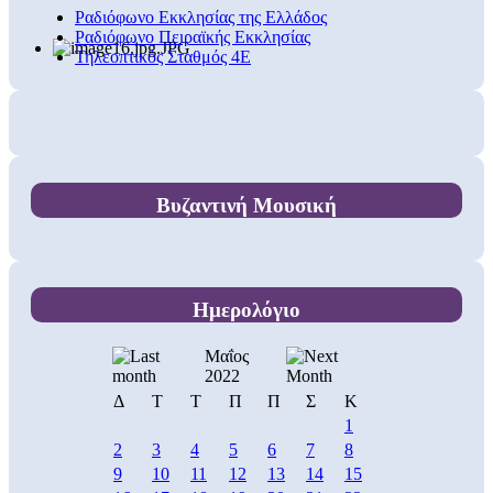
Ραδιόφωνο Εκκλησίας της Ελλάδος
Ραδιόφωνο Πειραϊκής Εκκλησίας
Τηλεοπτικός Σταθμός 4Ε
Βυζαντινή Μουσική
Ημερολόγιο
Μαΐος
2022
Δ
Τ
Τ
Π
Π
Σ
Κ
1
2
3
4
5
6
7
8
9
10
11
12
13
14
15