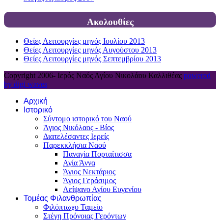
Ακολουθίες
Θείες Λειτουργίες μηνός Ιουλίου 2013
Θείες Λειτουργίες μηνός Αυγούστου 2013
Θείες Λειτουργίες μηνός Σεπτεμβρίου 2013
Copyright 2006-
Ιερός Ναός Αγίου Νικολάου Καλλιθέας
powered
by digi waves
Αρχική
Ιστορικό
Σύντομο ιστορικό του Ναού
Άγιος Νικόλαος - Βίος
Διατελέσαντες Ιερείς
Παρεκκλήσια Ναού
Παναγία Πορταΐτισσα
Αγία Άννα
Άγιος Νεκτάριος
Άγιος Γεράσιμος
Λείψανο Αγίου Ευγενίου
Τομέας Φιλανθρωπίας
Φιλόπτωχο Ταμείο
Στέγη Πρόνοιας Γερόντων