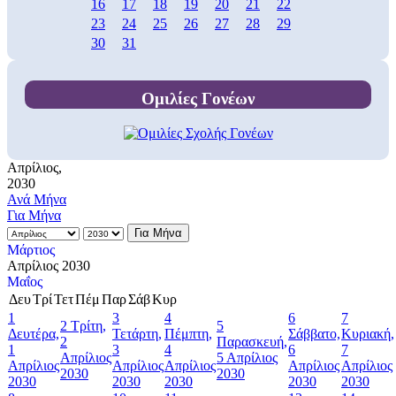
16
17
18
19
20
21
22
23
24
25
26
27
28
29
30
31
Ομιλίες Γονέων
Απρίλιος,
2030
Ανά Μήνα
Για Μήνα
Για Μήνα
Μάρτιος
Απρίλιος 2030
Μαΐος
Δευ
Τρί
Τετ
Πέμ
Παρ
Σάβ
Κυρ
1
3
4
6
7
2
Τρίτη,
5
Δευτέρα,
Τετάρτη,
Πέμπτη,
Σάββατο,
Κυριακή,
2
Παρασκευή,
1
3
4
6
7
Απρίλιος
5 Απρίλιος
Απρίλιος
Απρίλιος
Απρίλιος
Απρίλιος
Απρίλιος
2030
2030
2030
2030
2030
2030
2030