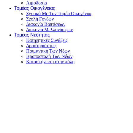
Αιμοδοσία
Τομέας Οικογένειας
Σχετικά Με Τον Τομέα Οικογένιας
Σχολή Γονέων
Διακονία Βαπτίσεων
Διακονία Μελλονύμφων
Τομέας Νεότητας
Κατηχητικές Συνάξεις
Δραστηριότητες
Ποιμαντική Των Νέων
Ιεραποστολή Των Νέων
Κατασκήνωση στην πόλη