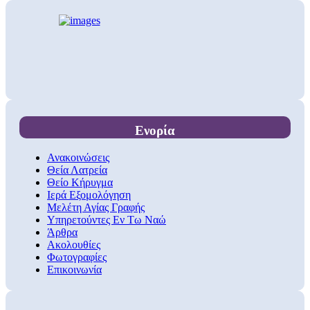
Ενορία
Ανακοινώσεις
Θεία Λατρεία
Θείο Κήρυγμα
Ιερά Εξομολόγηση
Μελέτη Αγίας Γραφής
Υπηρετούντες Εν Τω Ναώ
Άρθρα
Ακολουθίες
Φωτογραφίες
Επικοινωνία