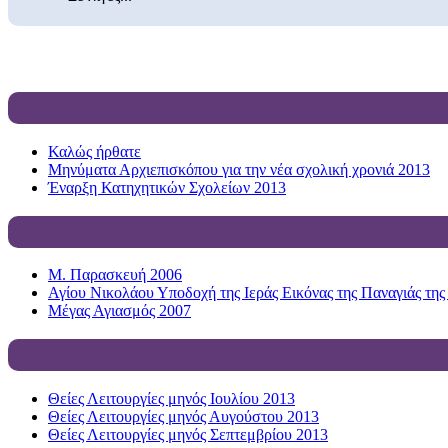
Καλώς ήρθατε
Μηνύματα Αρχιεπισκόπου για την νέα σχολική χρονιά 2013
Έναρξη Κατηχητικών Σχολείων 2013
Μ. Παρασκευή 2006
Αγίου Νικολάου Υποδοχή της Ιεράς Εικόνας της Παναγιάς της
Μέγας Αγιασμός 2007
Θείες Λειτουργίες μηνός Ιουλίου 2013
Θείες Λειτουργίες μηνός Αυγούστου 2013
Θείες Λειτουργίες μηνός Σεπτεμβρίου 2013