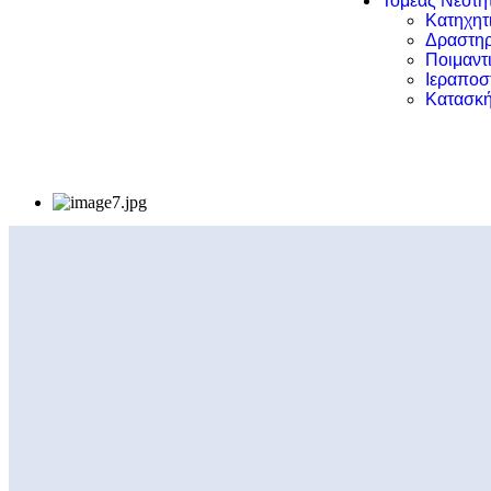
Τομέας Νεότη
Κατηχητ
Δραστηρ
Ποιμαντ
Ιεραποσ
Κατασκή