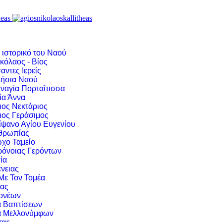
 ιστορικό του Ναού
κόλαος - Βίος
αντες Ιερείς
ήσια Ναού
ναγία Πορταΐτισσα
ία Άννα
ιος Νεκτάριος
ιος Γεράσιμος
ίψανο Αγίου Ευγενίου
νθρωπίας
χο Ταμείο
ρόνοιας Γερόντων
ία
νειας
 Με Τον Τομέα
ιας
ονέων
α Βαπτίσεων
α Μελλονύμφων