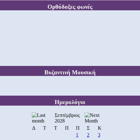
Ορθόδοξες φωνές
Βυζαντινή Μουσική
Ημερολόγιο
Σεπτέμβριος
2028
Δ
Τ
Τ
Π
Π
Σ
Κ
1
2
3