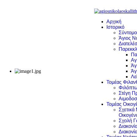
Αρχική
Ιστορικό
Σύντομο
Άγιος Νι
Διατελέσ
Παρεκκλ
Πα
Αγ
Άγ
Άγ
Λε
Τομέας Φιλα
Φιλόπτω
Στέγη Π
Αιμοδοσ
Τομέας Οικογέ
Σχετικά
Οικογέν
Σχολή Γ
Διακονί
Διακονί