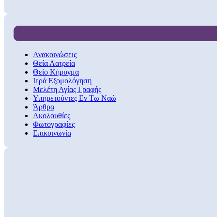
Ανακοινώσεις
Θεία Λατρεία
Θείο Κήρυγμα
Ιερά Εξομολόγηση
Μελέτη Αγίας Γραφής
Υπηρετούντες Εν Τω Ναώ
Άρθρα
Ακολουθίες
Φωτογραφίες
Επικοινωνία