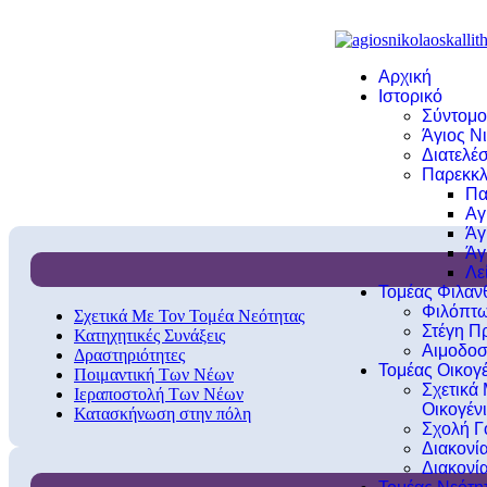
Αρχική
Ιστορικό
Σύντομο
Άγιος Νι
Διατελέσ
Παρεκκλ
Πα
Αγ
Άγ
Άγ
Λε
Τομέας Φιλα
Φιλόπτω
Σχετικά Με Τον Τομέα Νεότητας
Στέγη Π
Κατηχητικές Συνάξεις
Αιμοδοσ
Δραστηριότητες
Τομέας Οικογέ
Ποιμαντική Των Νέων
Σχετικά
Ιεραποστολή Των Νέων
Οικογέν
Κατασκήνωση στην πόλη
Σχολή Γ
Διακονί
Διακονί