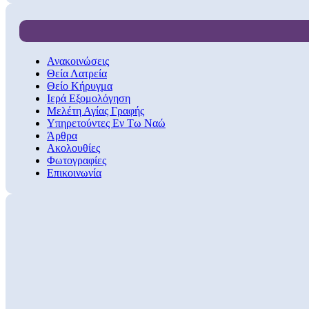
Ανακοινώσεις
Θεία Λατρεία
Θείο Κήρυγμα
Ιερά Εξομολόγηση
Μελέτη Αγίας Γραφής
Υπηρετούντες Εν Τω Ναώ
Άρθρα
Ακολουθίες
Φωτογραφίες
Επικοινωνία