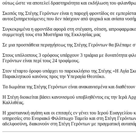
ούτως ώστε να αποτελεί δραστηριότητα και εκδήλωση του φιλανθρω
Σκοπός της Στέγης Γερόντων είναι η παροχή φροντίδος σε εμπερίστα
αυτοεξυπηρετούμενες που δεν πάσχουν από ψυχικά και ανίατα νοσή
Συγκεκριμένα η φροντίδα αφορά στη στέγαση, σίτιση, ιατροφαρμακευ
συμμετοχή τους στα Μυστήρια της Εκκλησίας μας
Σε μια προσπάθεια περιηγήσεως της Στέγης Γερόντων θα βλέπαμε στο
Στους υπόλοιπους 3 ορόφους υπάρχουν 3 τριάρια με δυνατότητα φιλ
Γερόντων είναι περί τους 24 τροφίμους.
Στον τέταρτο όροφο υπάρχει το παρεκκλήσιο της Στέγης «Η Αγία Σκέ
Παρακλητικού κανόνος προς την Υπεραγία Θεοτόκο.
Τα δωμάτια της Στέγης Γερόντων είναι ανακαινισμένα και διαθέτουν
Η Στέγη διοικείται βάσει κανονισμού υποβληθέντος εις την Ιερά Α
Καλλιθέας.
Η χριστιανική αγάπη και οι επιταγές εν γένει του Ιερού Ευαγγελίου
υπηρεσίες στο Ενοριακό Φιλόπτωχο Ταμείο και στη Στέγη Γερόντων. 
αδελφοσύνη, διακονούν στη Στέγη Γερόντων με πραγματική αυταπά