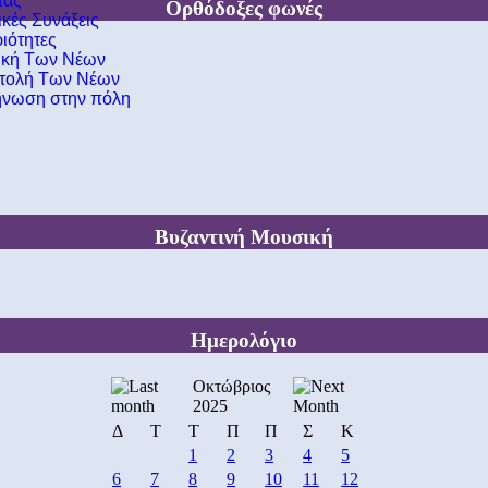
τας
Ορθόδοξες φωνές
ικές Συνάξεις
ιότητες
ική Των Νέων
τολή Των Νέων
νωση στην πόλη
Βυζαντινή Μουσική
Ημερολόγιο
Οκτώβριος
2025
Δ
Τ
Τ
Π
Π
Σ
Κ
1
2
3
4
5
6
7
8
9
10
11
12