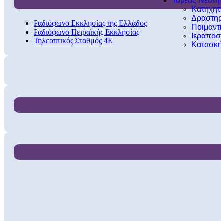
Τομέας Νεότη
Κατηχητ
Δραστηρ
Ραδιόφωνο Εκκλησίας της Ελλάδος
Ποιμαντ
Ραδιόφωνο Πειραϊκής Εκκλησίας
Ιεραποσ
Τηλεοπτικός Σταθμός 4Ε
Κατασκή