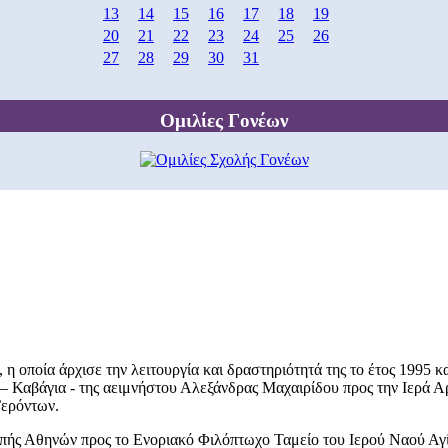
13
14
15
16
17
18
19
20
21
22
23
24
25
26
27
28
29
30
31
Ομιλίες Γονέων
η οποία άρχισε την λειτουργία και δραστηριότητά της το έτος 1995 κ
 Καβάγια - της αειμνήστου Αλεξάνδρας Μαχαιρίδου προς την Ιερά Α
Γερόντων.
οπής Αθηνών προς το Ενοριακό Φιλόπτωχο Ταμείο του Ιερού Ναού Αγίο