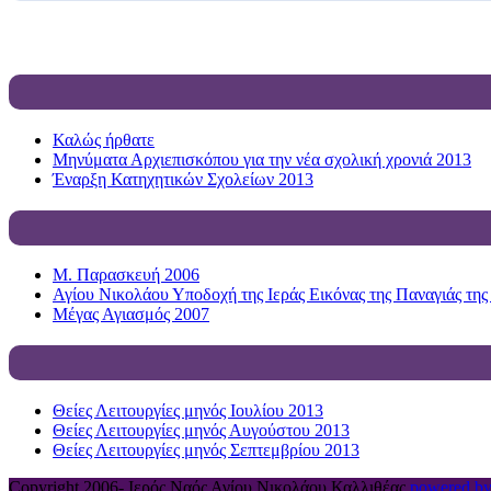
Καλώς ήρθατε
Μηνύματα Αρχιεπισκόπου για την νέα σχολική χρονιά 2013
Έναρξη Κατηχητικών Σχολείων 2013
Μ. Παρασκευή 2006
Αγίου Νικολάου Υποδοχή της Ιεράς Εικόνας της Παναγιάς της
Μέγας Αγιασμός 2007
Θείες Λειτουργίες μηνός Ιουλίου 2013
Θείες Λειτουργίες μηνός Αυγούστου 2013
Θείες Λειτουργίες μηνός Σεπτεμβρίου 2013
Copyright 2006-
Ιερός Ναός Αγίου Νικολάου Καλλιθέας
powered by