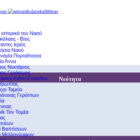
 ιστορικό του Ναού
κόλαος - Βίος
αντες Ιερείς
ήσια Ναού
ναγία Πορταΐτισσα
ία Άννα
ιος Νεκτάριος
ιος Γεράσιμος
Νεότητα
ίψανο Αγίου Ευγενίου
νθρωπίας
χο Ταμείο
ρόνοιας Γερόντων
ία
νειας
 Με Τον Τομέα
ιας
ονέων
α Βαπτίσεων
α Μελλονύμφων