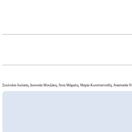
Σουλτάνα Ακλάση, Διονυσία Μουζάκη, Άννα Μάμαλη, Μαρία Κωνσταντινίδη, Αναστασία Ν