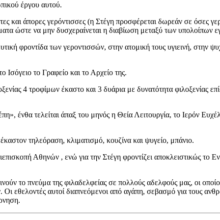
πικού έργου αυτού.
τες και άπορες γερόντισσες (η Στέγη προσφέρεται δωρεάν σε όσες γε
ματα ώστε να μην δυσχεραίνεται η διαβίωση μεταξύ των υπολοίπων ε
τική φροντίδα των γεροντισσών, στην ατομική τους υγιεινή, στην ψυχ
 Ισόγειο το Γραφείο και το Αρχείο της.
οξενίας 4 τροφίμων έκαστο και 3 δυάρια με δυνατότητα φιλοξενίας επ
πη», ένθα τελείται άπαξ του μηνός η Θεία Λειτουργία, το Ιερόν Ευχέλ
 έκαστον τηλεόραση, κλιματισμό, κουζίνα και ψυγείο, μπάνιο.
ρχιεπισκοπή Αθηνών , ενώ για την Στέγη φροντίζει αποκλειστικώς το
 κινούν το πνεύμα της φιλαδελφείας σε πολλούς αδελφούς μας, οι οποί
Οι εθελοντές αυτοί διαπνεόμενοι από αγάπη, σεβασμό για τους ανθρώπ
ρνηση.