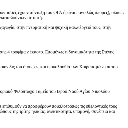
ρόντισσες έχουν σύνταξη του ΟΓΑ ή είναι παντελώς άπορες), ολικώς
γκαταβιούντων σε αυτή.
αγωγία, στην πνευματική και ψυχική καλλιέργειά τους, στην
ίσης 4 τροφίμων έκαστο. Επομένως η δυναμικότητα της Στέγης
αιον δις του έτους ως και η ακολουθία των Χαιρετισμών και του
 Ενοριακό Φιλόπτωχο Ταμείο του Ιερού Ναού Αγίου Νικολάου
οι επιθυμούν να προσφέρουν ποικιλοτρόπως τις εθελοντικές τους
ους της τρίτης ηλικίας, ανεκτικότητα, υπομονή, συνέπεια και