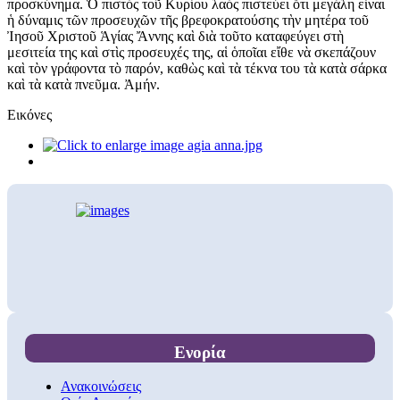
προσκύνημα. Ὁ πιστὸς τοῦ Κυρίου λαὸς πιστεύει ὅτι μεγάλη εἶναι
ἡ δύναμις τῶν προσευχῶν τῆς βρεφοκρατούσης τὴν μητέρα τοῦ
Ἰησοῦ Χριστοῦ Ἁγίας Ἄννης καὶ διὰ τοῦτο καταφεύγει στὴ
μεσιτεία της καὶ στὶς προσευχές της, αἱ ὁποῖαι εἴθε νὰ σκεπάζουν
καὶ τὸν γράφοντα τὸ παρόν, καθὼς καὶ τὰ τέκνα του τὰ κατὰ σάρκα
καὶ τὰ κατὰ πνεῦμα. Ἀμήν.
Εικόνες
Ενορία
Ανακοινώσεις