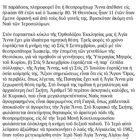
Ἡ παράδοσις πληροφορεῖ ὅτι ἡ θεοπρομήτωρ Ἄννα ἀπέθανε εἰς
ἡλικίαν 69 ἐτῶν καὶ ὁ Ἰωακεὶμ 80. Ἡ Θεοτόκος ἦταν 11 ἐτῶν ὅταν
ἔμεινε ὀρφανὴ καὶ ἀπὸ τοὺς δυὸ γονεῖς της. Βρισκόταν ἀκόμη στὸ
Ναὸ τῶν Ἱεροσολύμων.
Στὸν ἑορταστικὸ κύκλο τῆς Ὀρθοδόξου Ἐκκλησίας μας ἡ Ἁγία
Ἄννα ἔχει μία ἰδιαίτερα τιμητικὴ θέση. Τρεῖς φορὲς τὸ χρόνο
ἑορτάζεται ἡ μνήμη της: α) Στὶς 9 Σεπτεμβρίου, μαζὺ μὲ τὸν
θεοπροπάτορα Ἰωακείμ, τὴν ἑπομένη τῶν γενεθλίων τῆς
Θεοτόκου, γιὰ νὰ τιμηθοῦν οἱ γεννήτορες τῆς Ὑπεραγίας Μητρὸς
τοῦ Κυρίου, β) Στὶς 9 Δεκεμβρίου ἑορτάζεται «ἡ παρ᾿ ἐλπίδα
σύλληψις», τῆς Ἁγίας Ἄννης, καὶ γ) Στὶς 25 Ἰουλίου ἑορτάζεται ἡ
ὁσία κοίμησίς της. Ἄξιον σημειώσεως εἶναι ὅτι εἰς τὸ Ἅγιον Ὄρος,
τὸ περιβόλι, ὅπως λέγεται, τῆς Παναγίας ἔχει καὶ ἡ Ἁγία Ἄννα μία
ξεχωριστὴ θέση τιμῆς. Στὸ ὄνομά της τιμᾶται ἡ μεγαλύτερη καὶ
ἀρχαιότερη ἐκεῖ Σκήτη. Ἀριθμεῖ 50 περίπου ἀσκητικὲς καλύβες, τὸ
δὲ Κυριακό, ποὺ εἶναι μεγαλοπρεπέστατος Ναὸς πυκνὰ
ἁγιογραφημένος εἶναι ἀφιερωμένος στὴ Γιαγιά, ὅπως χαϊδευτικὰ
ἀποκαλοῦν οἱ ἁγιορείτες τὴν Ἁγία Ἄννα. Στὸ Κυριακὸ τῆς Σκήτης
φυλάσσεται ἀνεκτίμητος θησαυρὸς τὸ ἀριστερὸ πόδι τῆς
θεοπρομήτορος, εἰς δὲ τὴν Ἱερὰ Μονὴ Κουτλουμουσίου
φυλάσσεται ὁλόκληρη ἡ κνήμη τοῦ δεξιοῦ ποδιοῦ. Τὸ Ἱερὸ αὐτὸ
λείψανο ἀξιώθηκε νὰ προσκυνήσει ὁ λαὸς τῆς Αἰγιαλείας τὸ 1982,
ὅταν τοῦτο μετεκομίσθη στὸν Ἱερὸ Ναὸ Ἁγία Ἄννης Αἰγίου διὰ