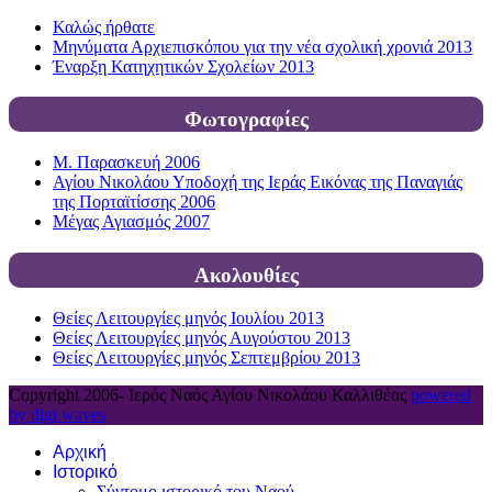
Καλώς ήρθατε
Μηνύματα Αρχιεπισκόπου για την νέα σχολική χρονιά 2013
Έναρξη Κατηχητικών Σχολείων 2013
Φωτογραφίες
Μ. Παρασκευή 2006
Αγίου Νικολάου Υποδοχή της Ιεράς Εικόνας της Παναγιάς
της Πορταϊτίσσης 2006
Μέγας Αγιασμός 2007
Ακολουθίες
Θείες Λειτουργίες μηνός Ιουλίου 2013
Θείες Λειτουργίες μηνός Αυγούστου 2013
Θείες Λειτουργίες μηνός Σεπτεμβρίου 2013
Copyright 2006-
Ιερός Ναός Αγίου Νικολάου Καλλιθέας
powered
by digi waves
Αρχική
Ιστορικό
Σύντομο ιστορικό του Ναού