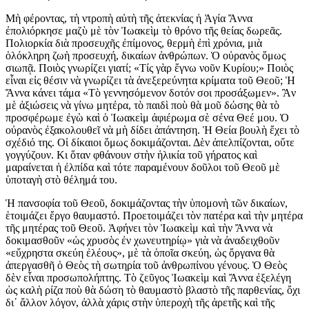
Μὴ φέροντας, τὴ ντροπὴ αὐτὴ τῆς ἀτεκνίας ἡ Ἁγία Ἄννα
ἐπολιόρκησε μαζὺ μὲ τὸν Ἰωακεὶμ τὸ θρόνο τῆς θείας δωρεᾶς.
Πολιορκία διὰ προσευχῆς ἐπίμονος, θερμὴ ἐπὶ χρόνια, μιὰ
ὁλόκληρη ζωὴ προσευχή, δικαίων ἀνθρώπων. Ὁ οὐρανὸς ὅμως
σιωπᾷ. Ποιὸς γνωρίζει γιατί; «Τίς γὰρ ἔγνω νοῦν Κυρίου;» Ποιὸς
εἶναι εἰς θέσιν νὰ γνωρίζει τὰ ἀνεξερεύνητα κρίματα τοῦ Θεοῦ; Ἡ
Ἄννα κάνει τάμα «Τὸ γεννησόμενον δοτόν σοι προσάξωμεν». Ἂν
μὲ ἀξιώσεις νὰ γίνω μητέρα, τὸ παιδὶ ποὺ θὰ μοῦ δώσης θὰ τὸ
προσφέρωμε ἐγὼ καὶ ὁ Ἰωακεὶμ ἀφιέρωμα σὲ σένα Θεέ μου. Ὁ
οὐρανὸς ἐξακολουθεῖ νὰ μὴ δίδει ἀπάντηση. Ἡ Θεία βουλὴ ἔχει τὸ
σχέδιό της. Οἱ δίκαιοι ὅμως δοκιμάζονται. Δὲν ἀπελπίζονται, οὔτε
γογγύζουν. Κι ὅταν φθάνουν στὴν ἡλικία τοῦ γήρατος καὶ
μαραίνεται ἡ ἐλπίδα καὶ τότε παραμένουν δοῦλοι τοῦ Θεοῦ μὲ
ὑποταγὴ στὸ θέλημά του.
Ἡ πανσοφία τοῦ Θεοῦ, δοκιμάζοντας τὴν ὑπομονὴ τῶν δικαίων,
ἑτοιμάζει ἔργο θαυμαστό. Προετοιμάζει τὸν πατέρα καὶ τὴν μητέρα
τῆς μητέρας τοῦ Θεοῦ. Ἀφήνει τὸν Ἰωακεὶμ καὶ τὴν Ἄννα νὰ
δοκιμασθοῦν «ὡς χρυσὸς ἐν χωνευτηρίῳ» γιὰ νὰ ἀναδειχθοῦν
«εὔχρηστα σκεύη ἐλέους», μὲ τὰ ὁποῖα σκεύη, ὡς ὄργανα θὰ
ἀπεργασθῆ ὁ Θεὸς τὴ σωτηρία τοῦ ἀνθρωπίνου γένους. Ὁ Θεὸς
δὲν εἶναι προσωπολήπτης. Τὸ ζεῦγος Ἰωακεὶμ καὶ Ἄννα ἐξελέγη
ὡς καλὴ ρίζα ποὺ θὰ δώση τὸ θαυμαστὸ βλαστὸ τῆς παρθενίας, ὄχι
δι᾿ ἄλλον λόγον, ἀλλὰ χάρις στὴν ὑπεροχὴ τῆς ἀρετῆς καὶ τῆς