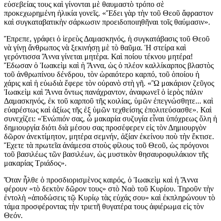
εὐσεβείας τους καὶ γίνονται μὲ θαυμαστὸ τρόπο σὲ
προκεχωρημένη ἡλικία γονεῖς. «Ἔδει γὰρ τὴν τοῦ Θεοῦ ἄφραστον
καὶ συγκαταβατικὴν σάρκωσιν προειδοποιηθῆναι τοῖς θαύμασιν».
Ἔπρεπε, γράφει ὁ ἱερεὺς Δαμασκηνός, ἡ συγκατάβασις τοῦ Θεοῦ
νὰ γίνῃ ἄνθρωπος νὰ ξεκινήσῃ μὲ τὸ θαῦμα. Ἡ στείρα καὶ
γερόντισσα Ἄννα γίνεται μητέρα. Καὶ ποίου τέκνου μητέρα!
Ἔδωσαν ὁ Ἰωακεὶμ καὶ ἡ Ἄννα, ὡς ὁ πλέον καλλίκαρπος βλαστὸς
τοῦ ἀνθρωπίνου δένδρου, τὸν ὡραιότερο καρπό, τοῦ ὁποίου ἡ
χάρις καὶ ἡ εὐωδιὰ ἔφερε τὸν οὐρανὸ στὴ γῆ. «Ὢ μακάριον ζεῦγος
Ἰωακεὶμ καὶ Ἄννα ὄντως πανάχραντον, ἀναφωνεῖ ὁ ἱερὸς πάλιν
Δαμασκηνός, ἐκ τοῦ καρποῦ τῆς κοιλίας, ὑμῶν ἐπεγνώσθητε... καὶ
εὐαρέστως καὶ ἀξίως τῆς ἐξ ὑμῶν τεχθείσης ἐπολιτεύσασθε». Καὶ
συνεχίζει: «Ἐνώπιόν σας, ὦ μακαρία συζυγία εἶναι ὑπόχρεως ὅλη ἡ
δημιουργία διότι διὰ μέσου σας προσέφερεν εἰς τὸν Δημιουργὸν
δῶρον ἀνεκτίμητον, μητέρα σεμνήν, ἀξίαν ἐκείνου ποὺ τὴν ἔκτισε.
Ἔχετε τὰ πρωτεῖα ἀνάμεσα στοὺς φίλους τοῦ Θεοῦ, ὡς πρόγονοι
τοῦ βασιλέως τῶν βασιλέων, ὡς μυστικὸν θησαυροφυλάκιον τῆς
μακαρίας Τριάδος».
Ὅταν ἦλθε ὁ προσδιορισμὲνος καιρός, ὁ Ἰωακεὶμ καὶ ἡ Ἄννα
φέρουν «τὸ δεκτὸν δῶρον τους» στὸ Ναὸ τοῦ Κυρίου. Τηροῦν τὴν
ἐντολὴ «ἀποδώσεις τῷ Κυρίῳ τὰς εὐχάς σου» καὶ ἐκπληρώνουν τὸ
τάμα προσφέροντας τὴν τριετῆ θυγατέρα τους ἀφιέρωμα εἰς τὸν
Θεόν.