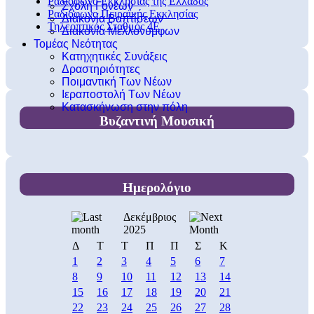
Ραδιόφωνο Εκκλησίας της Ελλάδος
Σχολή Γονέων
Ραδιόφωνο Πειραϊκής Εκκλησίας
Διακονία Βαπτίσεων
Τηλεοπτικός Σταθμός 4Ε
Διακονία Μελλονύμφων
Τομέας Νεότητας
Κατηχητικές Συνάξεις
Δραστηριότητες
Ποιμαντική Των Νέων
Ιεραποστολή Των Νέων
Κατασκήνωση στην πόλη
Βυζαντινή Μουσική
Ημερολόγιο
Δεκέμβριος
2025
Δ
Τ
Τ
Π
Π
Σ
Κ
1
2
3
4
5
6
7
8
9
10
11
12
13
14
15
16
17
18
19
20
21
22
23
24
25
26
27
28