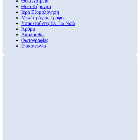
Θεία Λατρεία
Θείο Κήρυγμα
Ιερά Εξομολόγηση
Μελέτη Αγίας Γραφής
Υπηρετούντες Εν Τω Ναώ
Άρθρα
Ακολουθίες
Φωτογραφίες
Επικοινωνία