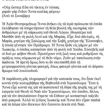
«Οὐχ ὥσπερ Εὔα σὺ τίκτεις ἐν λύπαις
χαρὰν γὰρ ἔνδον Ἄννα κοιλίας φέρεις»
(Ἀπὸ τὸ Συναξάρι)
Ἡ Ἁγία Θεοπρομήτωρ Ἄννα ἀνήκει εἰς τὰ ἱερὰ πρόσωπα τὰ ὁποῖα
ἐκλήθησαν νὰ ὑπηρετήσουν τὴ θεία βουλὴ τῆς σωτηρίας τῶν
ἀνθρώπων μέ τὴ σάρκωση τοῦ Θεοῦ Λόγου. Θυγατέρα τοῦ
Ματθᾶν ἀπὸ τὴ φυλὴ Λευὶ καὶ τῆς Μαρίας. Εἶχε δυὸ ἀδελφές, τὴ
Μαρία, μητέρα τῆς Σαλώμης καὶ τὴν Σοβή, μητέρα τῆς Ἔλισσαβετ,
ἡ ὁποία γέννησε τὸν Πρόδρομο. Ἡ Ἄννα ἦλθε εἰς γάμον μὲ τὸν
Ἰωακείμ, ὁ ὁποῖος καταγόταν ἀπὸ τὴ φυλὴ τοῦ Ἰούδα. Εὐσεβεῖς καὶ
οἱ δυό με φόβον Θεοῦ. Προσέχουν στὴ ζωή τους καὶ ρυθμίζουν τὶς
πράξεις τους σύμφωνα μὲ τὸ θεῖο νόμο. Ζοῦν μὲ ταπείνωση στὴν
ἀφάνεια. Ἡ ἀρετὴ ὅμως ὅσο κι ἂν σκεπασθῆ ἀπὸ τὴ
μετριοφροσύνη γίνεται φανερή, ὅπως φανερὸ γίνεται καὶ τὸ ἀόρατο
ἄρωμα τοῦ λουλουδιοῦ.
Ἡ παράδοση μᾶς πληροφορεῖ γιὰ τὴν κατοικία τους, ὅτι ἦταν ἐκεῖ
κοντὰ στὴν κολυμβήθρα τῆς Βηθεσδᾶ στὰ Ἱεροσόλυμα. Ἔτσι ἡ
Ἄννα εἶχε κοντά της γιὰ νὰ ἱκανοποιεῖ τὴ δίψα τῆς ψυχῆς της μὲ τὴ
λατρεία τοῦ Θεοῦ τὸ Ναὸ τῶν Ἱεροσολύμων, τὸν ὁποῖον, ἄλλοι,
γιὰ νὰ τὸν ἀπολαύσουν ἔπρεπε νὰ ἔλθουν μὲ κοπιαστικὸ ταξείδι
ἀπὸ μακρυά. Ἀλλὰ τὸ ζεῦγος Ἰωακεὶμ καὶ Ἄννα δὲν εἶχαν παιδιὰ
καὶ τὰ δῶρα τῶν ἄτεκνων δὲν ἔγινοντο δεκτὰ στὸ Ναό.