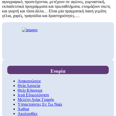
αγιογραφικό, προσεύχονται, μετέχουν σε αγώνες, γυμναστική,
εκπαιδευτικά προγράμματα και πρωταθλήματα, ετοιμάζουν σκετς
και γιορτή και τόσα άλλα… Είναι μία πραγματική όαση γεμάτη
γέλια, χαρές, τραγούδια και δραστηριότητες….
Ενορία
Ανακοινώσεις
Θεία Λατρεία
Θείο Κήρυγμα
Ιερά Εξομολόγηση
Μελέτη Αγίας Γραφής
Υπηρετούντες Εν Τω Ναώ
Άρθρα
Ακολουθίες