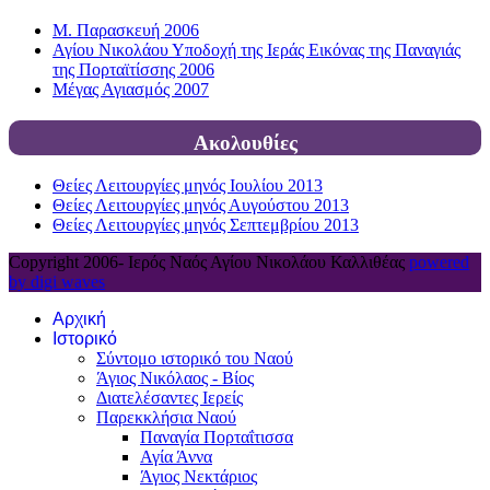
Μ. Παρασκευή 2006
Αγίου Νικολάου Υποδοχή της Ιεράς Εικόνας της Παναγιάς
της Πορταϊτίσσης 2006
Μέγας Αγιασμός 2007
Ακολουθίες
Θείες Λειτουργίες μηνός Ιουλίου 2013
Θείες Λειτουργίες μηνός Αυγούστου 2013
Θείες Λειτουργίες μηνός Σεπτεμβρίου 2013
Copyright 2006-
Ιερός Ναός Αγίου Νικολάου Καλλιθέας
powered
by digi waves
Αρχική
Ιστορικό
Σύντομο ιστορικό του Ναού
Άγιος Νικόλαος - Βίος
Διατελέσαντες Ιερείς
Παρεκκλήσια Ναού
Παναγία Πορταΐτισσα
Αγία Άννα
Άγιος Νεκτάριος