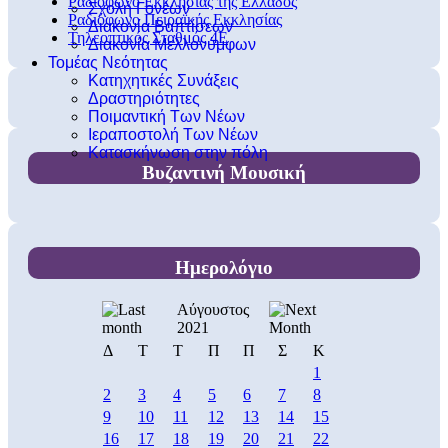
Ραδιόφωνο Εκκλησίας της Ελλάδος
Σχολή Γονέων
Ραδιόφωνο Πειραϊκής Εκκλησίας
Διακονία Βαπτίσεων
Τηλεοπτικός Σταθμός 4Ε
Διακονία Μελλονύμφων
Τομέας Νεότητας
Κατηχητικές Συνάξεις
Δραστηριότητες
Ποιμαντική Των Νέων
Ιεραποστολή Των Νέων
Κατασκήνωση στην πόλη
Βυζαντινή Μουσική
Ημερολόγιο
Αύγουστος
2021
Δ
Τ
Τ
Π
Π
Σ
Κ
1
2
3
4
5
6
7
8
9
10
11
12
13
14
15
16
17
18
19
20
21
22