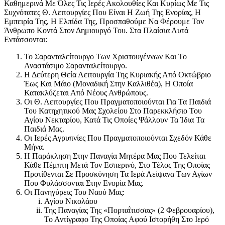
Καθημερινά Με Όλες Τις Ιερές Ακολουθίες Και Κυρίως Με Τις
Συχνότατες Θ. Λειτουργίες Που Είναι Η Ζωή Της Ενορίας, Η
Εμπειρία Της, Η Ελπίδα Της, Προσπαθούμε Να Φέρουμε Τον
Άνθρωπο Κοντά Στον Δημιουργό Του. Στα Πλαίσια Αυτά
Εντάσσονται:
Το Σαρανταλείτουργο Των Χριστουγέννων Και Το
Αναστάσιμο Σαρανταλείτουργο.
Η Δεύτερη Θεία Λειτουργία Της Κυριακής Από Οκτώβριο
Έως Και Μάιο (Μοναδική Στην Καλλιθέα), Η Οποία
Κατακλύζεται Από Νέους Ανθρώπους.
Οι Θ. Λειτουργίες Που Πραγματοποιούνται Για Τα Παιδιά
Του Κατηχητικού Μας Σχολείου Στο Παρεκκλήσιο Του
Αγίου Νεκταρίου, Κατά Τις Οποίες Ψάλλουν Τα Ίδια Τα
Παιδιά Μας.
Οι Ιερές Αγρυπνίες Που Πραγματοποιούνται Σχεδόν Κάθε
Μήνα.
Η Παράκληση Στην Παναγία Μητέρα Μας Που Τελείται
Κάθε Πέμπτη Μετά Τον Εσπερινό, Στο Τέλος Της Οποίας
Προτίθενται Σε Προσκύνηση Τα Ιερά Λείψανα Των Αγίων
Που Φυλάσσονται Στην Ενορία Μας.
Οι Πανηγύρεις Του Ναού Μας:
Αγίου Νικολάου
Της Παναγίας Της «Πορταῒτισσας» (2 Φεβρουαρίου),
Το Αντίγραφο Της Οποίας Αφού Ιστορήθη Στο Ιερό