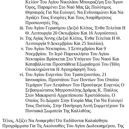
Κελίον Του Αγίου Νικολάου Μπουραζέρη Στο Άγιον
Όρος, Παραμένει Στο Ναό Μας Ως Πολύτιμος
Θησαυρός Για Να Ευλογεί, Να Ενδυναμώνει Και Να
Αγιάζει Τους Ενορίτες Και Τους Αναρίθμητους
Προσκυνητές Της.
Του Αγίου Γερασίμου (Δεξιό Κλίτος, Ένθα Τελείται Η
Θ. Λειτουργία 20 Οκτωβρίου Και 16 Αυγούστου).
Της Αγίας Άννης (Δεξιό Κλίτος, Ένθα Τελείται Η Θ.
Λειτουργία 9 Δεκεμβρίου Και 25 Ιουλίου).
Του Αγίου Νεκταρίου, 3 Σεπτεμβρίου Και 9
Νοεμβρίου. Το Ιερό Παρεκκλήσιο Του Αγίου
Νεκταρίου Βρίσκεται Στο Υπόγειον Του Ναού Και
Καταβάλλεται Προσπάθεια Εξωραϊσμού Του (Ήδη
Ολοκληρώνεται Η Αγιογράφησή Του).
Του Αγίου Ευγενίου Του Τραπεζουντίου, 21
Ιανουαρίου, Προστάτου Των Ποντίων Του Οποίου
Τεμάχιον Των Λειψάνων Του Προσέφερε Ευγενώς Ο
Σεβασμιώτατος Μητροπολίτης Δράμας Κ. Παύλος
Στον Μακαριστό Αρχιεπίσκοπο Χριστόδουλο, Ο
Οποίος Το Δώρισε Στην Ενορία Μας Για Να Ευλογεί
Τους Πιστούς. Στην Πανήγυρη Αυτή Συμμετέχουν Τα
Ποντιακά Σωματεία Της Καλλιθέας.
Τέλος, Αξίζει Να Αναφερθεί Ότι Εκδίδονται Καλαίσθητα
Προγράμματα Για Τις Ακολουθίες Του Αγίου Δωδεκαημέρου, Της