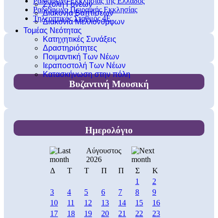
Ραδιόφωνο Εκκλησίας της Ελλάδος
Σχολή Γονέων
Ραδιόφωνο Πειραϊκής Εκκλησίας
Διακονία Βαπτίσεων
Τηλεοπτικός Σταθμός 4Ε
Διακονία Μελλονύμφων
Τομέας Νεότητας
Κατηχητικές Συνάξεις
Δραστηριότητες
Ποιμαντική Των Νέων
Ιεραποστολή Των Νέων
Κατασκήνωση στην πόλη
Βυζαντινή Μουσική
Ημερολόγιο
Αύγουστος
2026
Δ
Τ
Τ
Π
Π
Σ
Κ
1
2
3
4
5
6
7
8
9
10
11
12
13
14
15
16
17
18
19
20
21
22
23