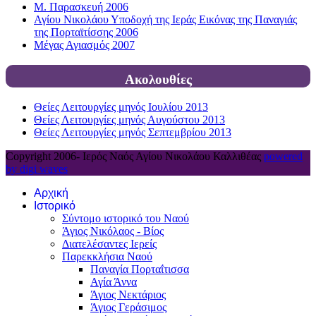
Μ. Παρασκευή 2006
Αγίου Νικολάου Υποδοχή της Ιεράς Εικόνας της Παναγιάς
της Πορταϊτίσσης 2006
Μέγας Αγιασμός 2007
Ακολουθίες
Θείες Λειτουργίες μηνός Ιουλίου 2013
Θείες Λειτουργίες μηνός Αυγούστου 2013
Θείες Λειτουργίες μηνός Σεπτεμβρίου 2013
Copyright 2006-
Ιερός Ναός Αγίου Νικολάου Καλλιθέας
powered
by digi waves
Αρχική
Ιστορικό
Σύντομο ιστορικό του Ναού
Άγιος Νικόλαος - Βίος
Διατελέσαντες Ιερείς
Παρεκκλήσια Ναού
Παναγία Πορταΐτισσα
Αγία Άννα
Άγιος Νεκτάριος
Άγιος Γεράσιμος