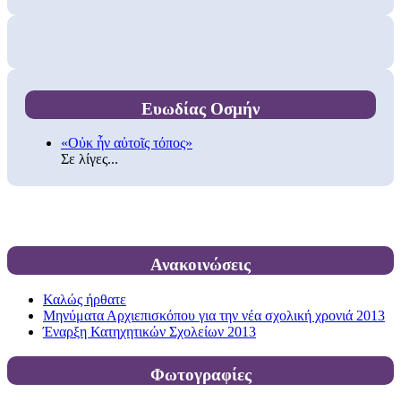
Ευωδίας Οσμήν
«Οὐκ ἦν αὐτοῖς τόπος»
Σε λίγες...
Ανακοινώσεις
Καλώς ήρθατε
Μηνύματα Αρχιεπισκόπου για την νέα σχολική χρονιά 2013
Έναρξη Κατηχητικών Σχολείων 2013
Φωτογραφίες