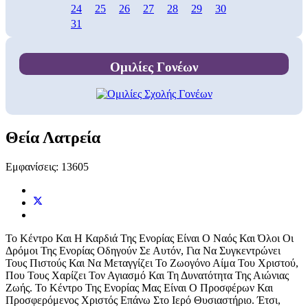
24
25
26
27
28
29
30
31
Ομιλίες Γονέων
Θεία Λατρεία
Εμφανίσεις: 13605
Το Κέντρο Και Η Καρδιά Της Ενορίας Είναι Ο Ναός Και Όλοι Οι
Δρόμοι Της Ενορίας Οδηγούν Σε Αυτόν, Για Να Συγκεντρώνει
Τους Πιστούς Και Να Μεταγγίζει Το Ζωογόνο Αίμα Του Χριστού,
Που Τους Χαρίζει Τον Αγιασμό Και Τη Δυνατότητα Της Αιώνιας
Ζωής. Το Κέντρο Της Ενορίας Μας Είναι Ο Προσφέρων Και
Προσφερόμενος Χριστός Επάνω Στο Ιερό Θυσιαστήριο. Έτσι,