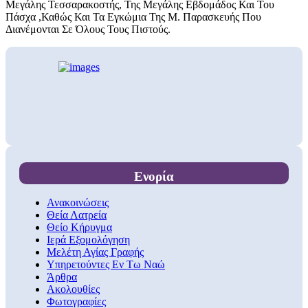
Μεγάλης Τεσσαρακοστής, Της Μεγάλης Εβδομάδος Και Του
Πάσχα ,Καθώς Και Τα Εγκώμια Της Μ. Παρασκευής Που
Διανέμονται Σε Όλους Τους Πιστούς.
Ενορία
Ανακοινώσεις
Θεία Λατρεία
Θείο Κήρυγμα
Ιερά Εξομολόγηση
Μελέτη Αγίας Γραφής
Υπηρετούντες Εν Τω Ναώ
Άρθρα
Ακολουθίες
Φωτογραφίες