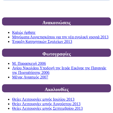
Ανακοινώσεις
Καλώς ήρθατε
Μηνύματα Αρχιεπισκόπου για την νέα σχολική χρονιά 2013
Έναρξη Κατηχητικών Σχολείων 2013
Φωτογραφίες
Μ. Παρασκευή 2006
Αγίου Νικολάου Υποδοχή της Ιεράς Εικόνας της Παναγιάς
της Πορταϊτίσσης 2006
Μέγας Αγιασμός 2007
Ακολουθίες
Θείες Λειτουργίες μηνός Ιουλίου 2013
Θείες Λειτουργίες μηνός Αυγούστου 2013
Θείες Λειτουργίες μηνός Σεπτεμβρίου 2013