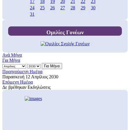
17
18
19
20
21
22
23
24
25
26
27
28
29
30
31
Ομιλίες Γονέων
Ανά Μήνα
Για Μήνα
Για Μήνα
Προηγούμενη Ημέρα
Παρασκευή 12 Απρίλιος 2030
Επόμενη Ημέρα
Δε βρέθηκαν Εκδηλώσεις