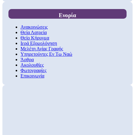
Ενορία
Ανακοινώσεις
Θεία Λατρεία
Θείο Κήρυγμα
Ιερά Εξομολόγηση
Μελέτη Αγίας Γραφής
Υπηρετούντες Εν Τω Ναώ
Άρθρα
Ακολουθίες
Φωτογραφίες
Επικοινωνία