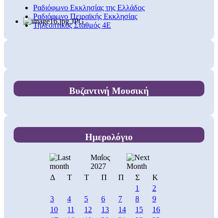
Ραδιόφωνο Εκκλησίας της Ελλάδος
Ραδιόφωνο Πειραϊκής Εκκλησίας
Τηλεοπτικός Σταθμός 4Ε
Βυζαντινή Μουσική
Ημερολόγιο
Μαΐος
2027
Δ
Τ
Τ
Π
Π
Σ
Κ
1
2
3
4
5
6
7
8
9
10
11
12
13
14
15
16