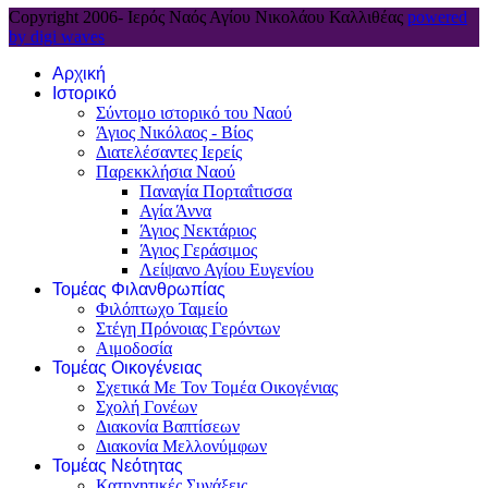
Copyright 2006-
Ιερός Ναός Αγίου Νικολάου Καλλιθέας
powered
by digi waves
Αρχική
Ιστορικό
Σύντομο ιστορικό του Ναού
Άγιος Νικόλαος - Βίος
Διατελέσαντες Ιερείς
Παρεκκλήσια Ναού
Παναγία Πορταΐτισσα
Αγία Άννα
Άγιος Νεκτάριος
Άγιος Γεράσιμος
Λείψανο Αγίου Ευγενίου
Τομέας Φιλανθρωπίας
Φιλόπτωχο Ταμείο
Στέγη Πρόνοιας Γερόντων
Αιμοδοσία
Τομέας Οικογένειας
Σχετικά Με Τον Τομέα Οικογένιας
Σχολή Γονέων
Διακονία Βαπτίσεων
Διακονία Μελλονύμφων
Τομέας Νεότητας
Κατηχητικές Συνάξεις