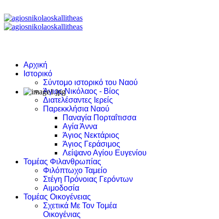
Αρχική
Ιστορικό
Σύντομο ιστορικό του Ναού
Άγιος Νικόλαος - Βίος
Διατελέσαντες Ιερείς
Παρεκκλήσια Ναού
Παναγία Πορταΐτισσα
Αγία Άννα
Άγιος Νεκτάριος
Άγιος Γεράσιμος
Λείψανο Αγίου Ευγενίου
Τομέας Φιλανθρωπίας
Φιλόπτωχο Ταμείο
Στέγη Πρόνοιας Γερόντων
Αιμοδοσία
Τομέας Οικογένειας
Σχετικά Με Τον Τομέα
Οικογένιας