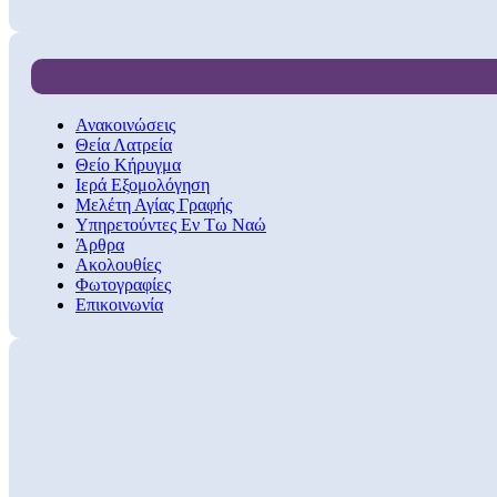
Ανακοινώσεις
Θεία Λατρεία
Θείο Κήρυγμα
Ιερά Εξομολόγηση
Μελέτη Αγίας Γραφής
Υπηρετούντες Εν Τω Ναώ
Άρθρα
Ακολουθίες
Φωτογραφίες
Επικοινωνία