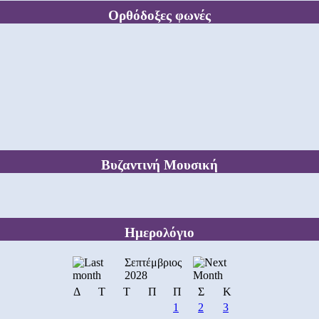
Ορθόδοξες φωνές
Βυζαντινή Μουσική
Ημερολόγιο
Σεπτέμβριος
2028
Δ
Τ
Τ
Π
Π
Σ
Κ
1
2
3