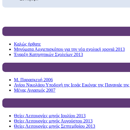
Καλώς ήρθατε
Μηνύματα Αρχιεπισκόπου για την νέα σχολική χρονιά 2013
Έναρξη Κατηχητικών Σχολείων 2013
Μ. Παρασκευή 2006
Αγίου Νικολάου Υποδοχή της Ιεράς Εικόνας της Παναγιάς της
Μέγας Αγιασμός 2007
Θείες Λειτουργίες μηνός Ιουλίου 2013
Θείες Λειτουργίες μηνός Αυγούστου 2013
Θείες Λειτουργίες μηνός Σεπτεμβρίου 2013