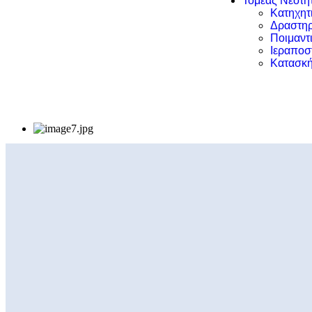
Τομέας Νεότη
Κατηχητ
Δραστηρ
Ποιμαντ
Ιεραποσ
Κατασκή