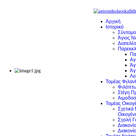
Αρχική
Ιστορικό
Σύντομο
Άγιος Νι
Διατελέσ
Παρεκκλ
Πα
Αγ
Άγ
Άγ
Λε
Τομέας Φιλα
Φιλόπτω
Στέγη Π
Αιμοδοσ
Τομέας Οικογέ
Σχετικά
Οικογέν
Σχολή Γ
Διακονί
Διακονί