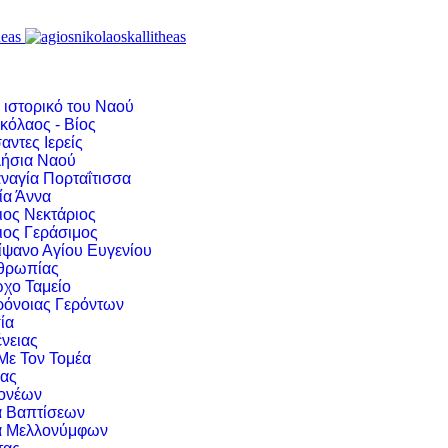
 ιστορικό του Ναού
κόλαος - Βίος
αντες Ιερείς
ήσια Ναού
ναγία Πορταΐτισσα
ία Άννα
ιος Νεκτάριος
ιος Γεράσιμος
ίψανο Αγίου Ευγενίου
νθρωπίας
χο Ταμείο
ρόνοιας Γερόντων
ία
νειας
 Με Τον Τομέα
ιας
ονέων
α Βαπτίσεων
α Μελλονύμφων