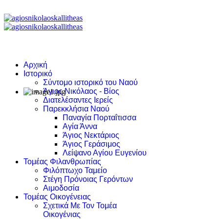
Αρχική
Ιστορικό
Σύντομο ιστορικό του Ναού
Άγιος Νικόλαος - Βίος
Διατελέσαντες Ιερείς
Παρεκκλήσια Ναού
Παναγία Πορταΐτισσα
Αγία Άννα
Άγιος Νεκτάριος
Άγιος Γεράσιμος
Λείψανο Αγίου Ευγενίου
Τομέας Φιλανθρωπίας
Φιλόπτωχο Ταμείο
Στέγη Πρόνοιας Γερόντων
Αιμοδοσία
Τομέας Οικογένειας
Σχετικά Με Τον Τομέα
Οικογένιας