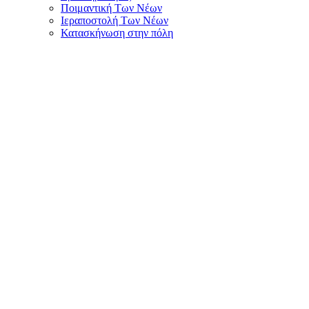
Ποιμαντική Των Νέων
Ιεραποστολή Των Νέων
Κατασκήνωση στην πόλη