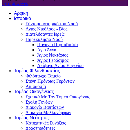
by digi waves
Αρχική
Ιστορικό
Σύντομο ιστορικό του Ναού
Άγιος Νικόλαος - Βίος
Διατελέσαντες Ιερείς
Παρεκκλήσια Ναού
Παναγία Πορταΐτισσα
Αγία Άννα
Άγιος Νεκτάριος
Άγιος Γεράσιμος
Λείψανο Αγίου Ευγενίου
Τομέας Φιλανθρωπίας
Φιλόπτωχο Ταμείο
Στέγη Πρόνοιας Γερόντων
Αιμοδοσία
Τομέας Οικογένειας
Σχετικά Με Τον Τομέα Οικογένιας
Σχολή Γονέων
Διακονία Βαπτίσεων
Διακονία Μελλονύμφων
Τομέας Νεότητας
Κατηχητικές Συνάξεις
Δραστηριότητες