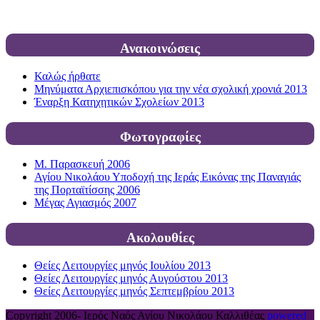
Ανακοινώσεις
Καλώς ήρθατε
Μηνύματα Αρχιεπισκόπου για την νέα σχολική χρονιά 2013
Έναρξη Κατηχητικών Σχολείων 2013
Φωτογραφίες
Μ. Παρασκευή 2006
Αγίου Νικολάου Υποδοχή της Ιεράς Εικόνας της Παναγιάς
της Πορταϊτίσσης 2006
Μέγας Αγιασμός 2007
Ακολουθίες
Θείες Λειτουργίες μηνός Ιουλίου 2013
Θείες Λειτουργίες μηνός Αυγούστου 2013
Θείες Λειτουργίες μηνός Σεπτεμβρίου 2013
Copyright 2006-
Ιερός Ναός Αγίου Νικολάου Καλλιθέας
powered