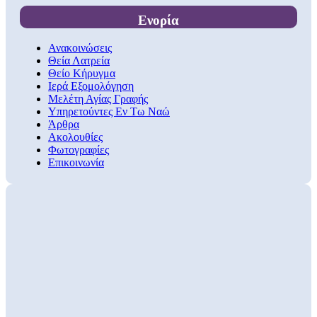
Ενορία
Ανακοινώσεις
Θεία Λατρεία
Θείο Κήρυγμα
Ιερά Εξομολόγηση
Μελέτη Αγίας Γραφής
Υπηρετούντες Εν Τω Ναώ
Άρθρα
Ακολουθίες
Φωτογραφίες
Επικοινωνία