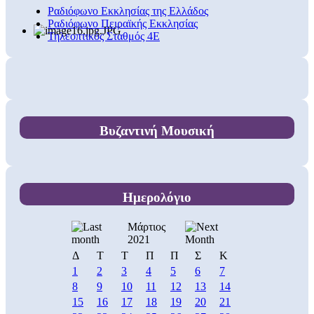
Ραδιόφωνο Εκκλησίας της Ελλάδος
Ραδιόφωνο Πειραϊκής Εκκλησίας
Τηλεοπτικός Σταθμός 4Ε
Βυζαντινή Μουσική
Ημερολόγιο
Μάρτιος
2021
Δ
Τ
Τ
Π
Π
Σ
Κ
1
2
3
4
5
6
7
8
9
10
11
12
13
14
15
16
17
18
19
20
21