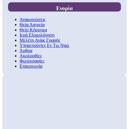
Ενορία
Ανακοινώσεις
Θεία Λατρεία
Θείο Κήρυγμα
Ιερά Εξομολόγηση
Μελέτη Αγίας Γραφής
Υπηρετούντες Εν Τω Ναώ
Άρθρα
Ακολουθίες
Φωτογραφίες
Επικοινωνία