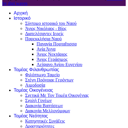
by digi waves
Αρχική
Ιστορικό
Σύντομο ιστορικό του Ναού
Άγιος Νικόλαος - Βίος
Διατελέσαντες Ιερείς
Παρεκκλήσια Ναού
Παναγία Πορταΐτισσα
Αγία Άννα
Άγιος Νεκτάριος
Άγιος Γεράσιμος
Λείψανο Αγίου Ευγενίου
Τομέας Φιλανθρωπίας
Φιλόπτωχο Ταμείο
Στέγη Πρόνοιας Γερόντων
Αιμοδοσία
Τομέας Οικογένειας
Σχετικά Με Τον Τομέα Οικογένιας
Σχολή Γονέων
Διακονία Βαπτίσεων
Διακονία Μελλονύμφων
Τομέας Νεότητας
Κατηχητικές Συνάξεις
Δραστηριότητες