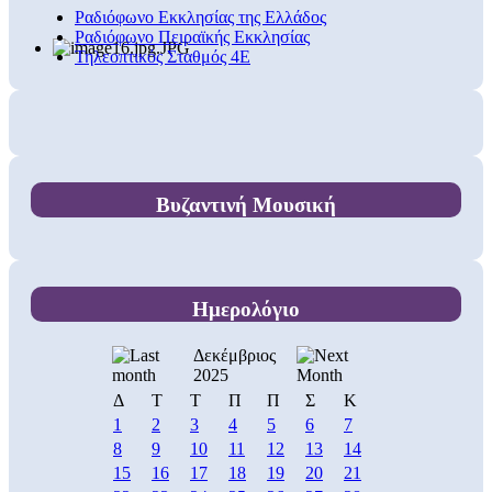
Ραδιόφωνο Εκκλησίας της Ελλάδος
Ραδιόφωνο Πειραϊκής Εκκλησίας
Τηλεοπτικός Σταθμός 4Ε
Βυζαντινή Μουσική
Ημερολόγιο
Δεκέμβριος
2025
Δ
Τ
Τ
Π
Π
Σ
Κ
1
2
3
4
5
6
7
8
9
10
11
12
13
14
15
16
17
18
19
20
21