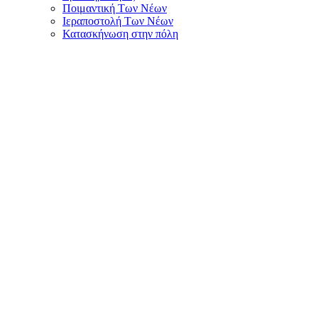
Ποιμαντική Των Νέων
Ιεραποστολή Των Νέων
Κατασκήνωση στην πόλη