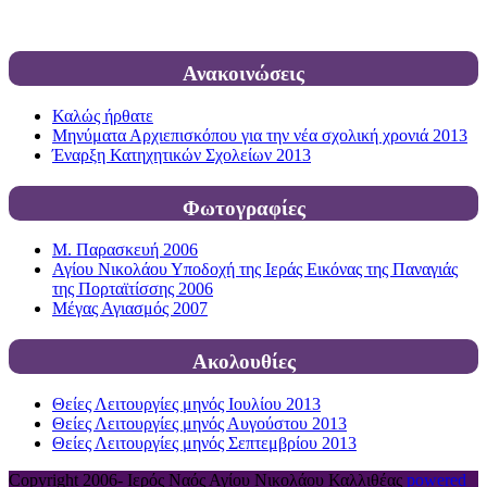
Ανακοινώσεις
Καλώς ήρθατε
Μηνύματα Αρχιεπισκόπου για την νέα σχολική χρονιά 2013
Έναρξη Κατηχητικών Σχολείων 2013
Φωτογραφίες
Μ. Παρασκευή 2006
Αγίου Νικολάου Υποδοχή της Ιεράς Εικόνας της Παναγιάς
της Πορταϊτίσσης 2006
Μέγας Αγιασμός 2007
Ακολουθίες
Θείες Λειτουργίες μηνός Ιουλίου 2013
Θείες Λειτουργίες μηνός Αυγούστου 2013
Θείες Λειτουργίες μηνός Σεπτεμβρίου 2013
Copyright 2006-
Ιερός Ναός Αγίου Νικολάου Καλλιθέας
powered