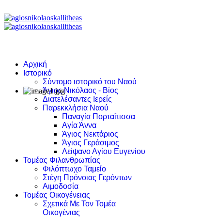
Αρχική
Ιστορικό
Σύντομο ιστορικό του Ναού
Άγιος Νικόλαος - Βίος
Διατελέσαντες Ιερείς
Παρεκκλήσια Ναού
Παναγία Πορταΐτισσα
Αγία Άννα
Άγιος Νεκτάριος
Άγιος Γεράσιμος
Λείψανο Αγίου Ευγενίου
Τομέας Φιλανθρωπίας
Φιλόπτωχο Ταμείο
Στέγη Πρόνοιας Γερόντων
Αιμοδοσία
Τομέας Οικογένειας
Σχετικά Με Τον Τομέα
Οικογένιας