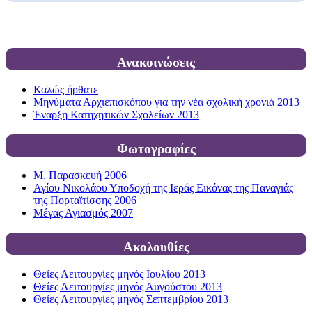
Ανακοινώσεις
Καλώς ήρθατε
Μηνύματα Αρχιεπισκόπου για την νέα σχολική χρονιά 2013
Έναρξη Κατηχητικών Σχολείων 2013
Φωτογραφίες
Μ. Παρασκευή 2006
Αγίου Νικολάου Υποδοχή της Ιεράς Εικόνας της Παναγιάς
της Πορταϊτίσσης 2006
Μέγας Αγιασμός 2007
Ακολουθίες
Θείες Λειτουργίες μηνός Ιουλίου 2013
Θείες Λειτουργίες μηνός Αυγούστου 2013
Θείες Λειτουργίες μηνός Σεπτεμβρίου 2013