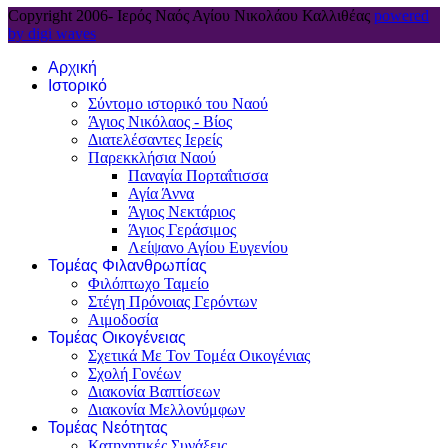
Copyright 2006-
Ιερός Ναός Αγίου Νικολάου Καλλιθέας
powered
by digi waves
Αρχική
Ιστορικό
Σύντομο ιστορικό του Ναού
Άγιος Νικόλαος - Βίος
Διατελέσαντες Ιερείς
Παρεκκλήσια Ναού
Παναγία Πορταΐτισσα
Αγία Άννα
Άγιος Νεκτάριος
Άγιος Γεράσιμος
Λείψανο Αγίου Ευγενίου
Τομέας Φιλανθρωπίας
Φιλόπτωχο Ταμείο
Στέγη Πρόνοιας Γερόντων
Αιμοδοσία
Τομέας Οικογένειας
Σχετικά Με Τον Τομέα Οικογένιας
Σχολή Γονέων
Διακονία Βαπτίσεων
Διακονία Μελλονύμφων
Τομέας Νεότητας
Κατηχητικές Συνάξεις