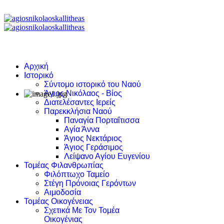
Αρχική
Ιστορικό
Σύντομο ιστορικό του Ναού
Άγιος Νικόλαος - Βίος
Διατελέσαντες Ιερείς
Παρεκκλήσια Ναού
Παναγία Πορταΐτισσα
Αγία Άννα
Άγιος Νεκτάριος
Άγιος Γεράσιμος
Λείψανο Αγίου Ευγενίου
Τομέας Φιλανθρωπίας
Φιλόπτωχο Ταμείο
Στέγη Πρόνοιας Γερόντων
Αιμοδοσία
Τομέας Οικογένειας
Σχετικά Με Τον Τομέα
Οικογένιας