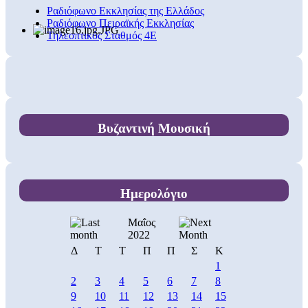
Ραδιόφωνο Εκκλησίας της Ελλάδος
Ραδιόφωνο Πειραϊκής Εκκλησίας
Τηλεοπτικός Σταθμός 4Ε
Βυζαντινή Μουσική
Ημερολόγιο
Μαΐος
2022
Δ
Τ
Τ
Π
Π
Σ
Κ
1
2
3
4
5
6
7
8
9
10
11
12
13
14
15