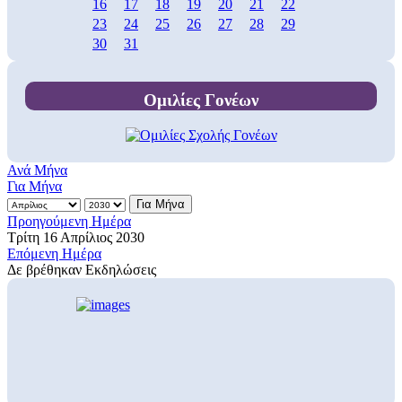
16
17
18
19
20
21
22
23
24
25
26
27
28
29
30
31
Ομιλίες Γονέων
Ανά Μήνα
Για Μήνα
Για Μήνα
Προηγούμενη Ημέρα
Τρίτη 16 Απρίλιος 2030
Επόμενη Ημέρα
Δε βρέθηκαν Εκδηλώσεις