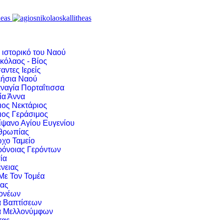
 ιστορικό του Ναού
κόλαος - Βίος
αντες Ιερείς
ήσια Ναού
ναγία Πορταΐτισσα
ία Άννα
ιος Νεκτάριος
ιος Γεράσιμος
ίψανο Αγίου Ευγενίου
νθρωπίας
χο Ταμείο
ρόνοιας Γερόντων
ία
νειας
 Με Τον Τομέα
ιας
ονέων
α Βαπτίσεων
α Μελλονύμφων