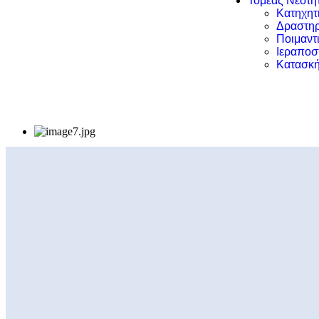
Τομέας Νεότη
Κατηχητ
Δραστηρ
Ποιμαντ
Ιεραποσ
Κατασκή