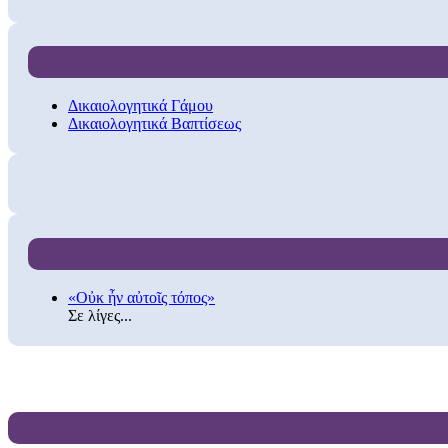
Δικαιολογητικά Γάμου
Δικαιολογητικά Βαπτίσεως
«Οὐκ ἦν αὐτοῖς τόπος»
Σε λίγες...