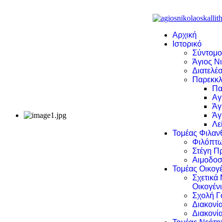
Αρχική
Ιστορικό
Σύντομο
Άγιος Νι
Διατελέσ
Παρεκκλ
Πα
Αγ
Άγ
Άγ
Λε
Τομέας Φιλα
Φιλόπτω
Στέγη Π
Αιμοδοσ
Τομέας Οικογέ
Σχετικά
Οικογέν
Σχολή Γ
Διακονί
Διακονί