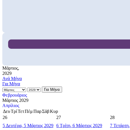
Μάρτιος,
2029
Ανά Μήνα
Για Μήνα
Για Μήνα
Φεβρουάριος
Μάρτιος 2029
Απρίλιος
Δευ
Τρί
Τετ
Πέμ
Παρ
Σάβ
Κυρ
26
27
28
5
Δευτέρα, 5 Μάρτιος 2029
6
Τρίτη, 6 Μάρτιος 2029
7
Τετάρτη,