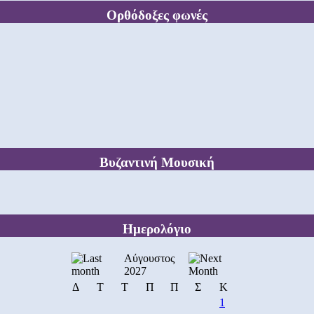
Ορθόδοξες φωνές
Βυζαντινή Μουσική
Ημερολόγιο
Αύγουστος
2027
Δ
Τ
Τ
Π
Π
Σ
Κ
1