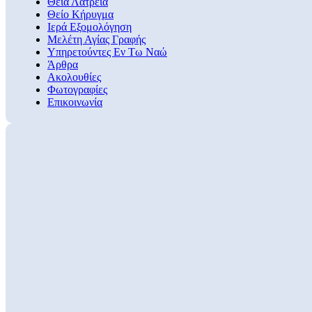
Θεία Λατρεία
Θείο Κήρυγμα
Ιερά Εξομολόγηση
Μελέτη Αγίας Γραφής
Υπηρετούντες Εν Τω Ναώ
Άρθρα
Ακολουθίες
Φωτογραφίες
Επικοινωνία