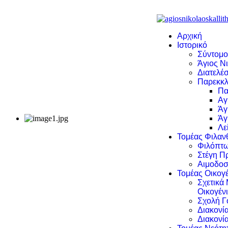
Αρχική
Ιστορικό
Σύντομο
Άγιος Νι
Διατελέσ
Παρεκκλ
Πα
Αγ
Άγ
Άγ
Λε
Τομέας Φιλα
Φιλόπτω
Στέγη Π
Αιμοδοσ
Τομέας Οικογέ
Σχετικά
Οικογέν
Σχολή Γ
Διακονί
Διακονί