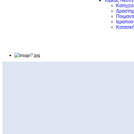
Τομέας Νεότη
Κατηχητ
Δραστηρ
Ποιμαντ
Ιεραποσ
Κατασκή