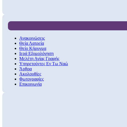
Ανακοινώσεις
Θεία Λατρεία
Θείο Κήρυγμα
Ιερά Εξομολόγηση
Μελέτη Αγίας Γραφής
Υπηρετούντες Εν Τω Ναώ
Άρθρα
Ακολουθίες
Φωτογραφίες
Επικοινωνία