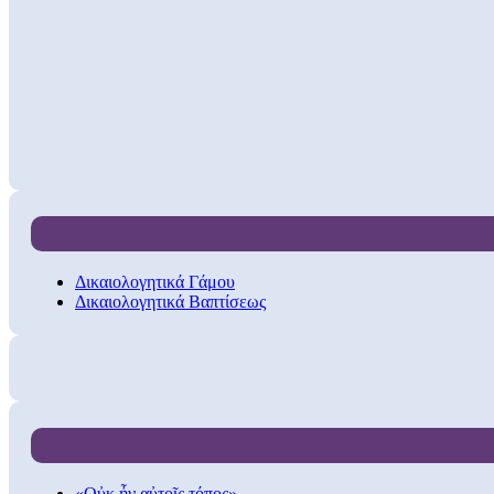
Δικαιολογητικά Γάμου
Δικαιολογητικά Βαπτίσεως
«Οὐκ ἦν αὐτοῖς τόπος»