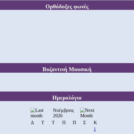
Ορθόδοξες φωνές
Βυζαντινή Μουσική
Ημερολόγιο
Νοέμβριος
2026
Δ
Τ
Τ
Π
Π
Σ
Κ
1