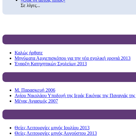
Σε λίγες...
Καλώς ήρθατε
Μηνύματα Αρχιεπισκόπου για την νέα σχολική χρονιά 2013
Έναρξη Κατηχητικών Σχολείων 2013
Μ. Παρασκευή 2006
Αγίου Νικολάου Υποδοχή της Ιεράς Εικόνας της Παναγιάς της
Μέγας Αγιασμός 2007
Θείες Λειτουργίες μηνός Ιουλίου 2013
Θείες Λειτουργίες μηνός Αυγούστου 2013