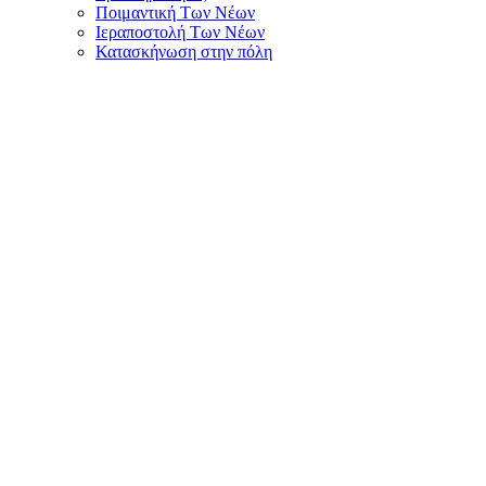
Ποιμαντική Των Νέων
Ιεραποστολή Των Νέων
Κατασκήνωση στην πόλη