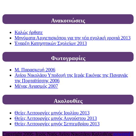
Ανακοινώσεις
Καλώς ήρθατε
Μηνύματα Αρχιεπισκόπου για την νέα σχολική χρονιά 2013
Έναρξη Κατηχητικών Σχολείων 2013
Φωτογραφίες
Μ. Παρασκευή 2006
Αγίου Νικολάου Υποδοχή της Ιεράς Εικόνας της Παναγιάς
της Πορταϊτίσσης 2006
Μέγας Αγιασμός 2007
Ακολουθίες
Θείες Λειτουργίες μηνός Ιουλίου 2013
Θείες Λειτουργίες μηνός Αυγούστου 2013
Θείες Λειτουργίες μηνός Σεπτεμβρίου 2013
Copyright 2006-
Ιερός Ναός Αγίου Νικολάου Καλλιθέας
powered