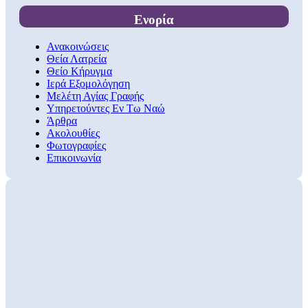
Ενορία
Ανακοινώσεις
Θεία Λατρεία
Θείο Κήρυγμα
Ιερά Εξομολόγηση
Μελέτη Αγίας Γραφής
Υπηρετούντες Εν Τω Ναώ
Άρθρα
Ακολουθίες
Φωτογραφίες
Επικοινωνία