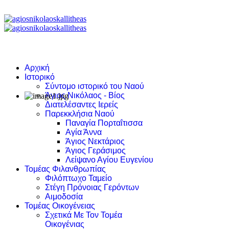
Αρχική
Ιστορικό
Σύντομο ιστορικό του Ναού
Άγιος Νικόλαος - Βίος
Διατελέσαντες Ιερείς
Παρεκκλήσια Ναού
Παναγία Πορταΐτισσα
Αγία Άννα
Άγιος Νεκτάριος
Άγιος Γεράσιμος
Λείψανο Αγίου Ευγενίου
Τομέας Φιλανθρωπίας
Φιλόπτωχο Ταμείο
Στέγη Πρόνοιας Γερόντων
Αιμοδοσία
Τομέας Οικογένειας
Σχετικά Με Τον Τομέα
Οικογένιας