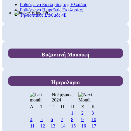
Ραδιόφωνο Εκκλησίας της Ελλάδος
Ραδιόφωνο Πειραϊκής Εκκλησίας
Τηλεοπτικός Σταθμός 4Ε
Βυζαντινή Μουσική
Ημερολόγιο
Νοέμβριος
2024
Δ
Τ
Τ
Π
Π
Σ
Κ
1
2
3
4
5
6
7
8
9
10
11
12
13
14
15
16
17