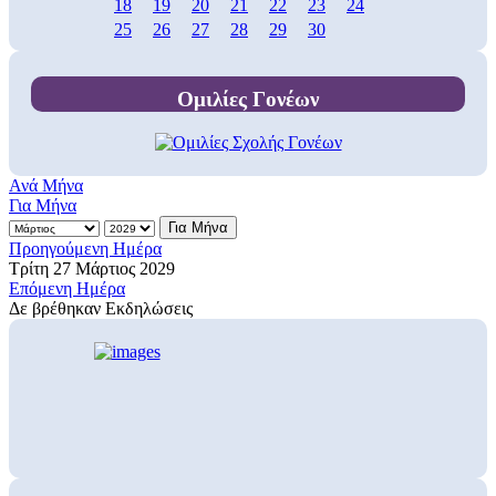
18
19
20
21
22
23
24
25
26
27
28
29
30
Ομιλίες Γονέων
Ανά Μήνα
Για Μήνα
Για Μήνα
Προηγούμενη Ημέρα
Τρίτη 27 Μάρτιος 2029
Επόμενη Ημέρα
Δε βρέθηκαν Εκδηλώσεις