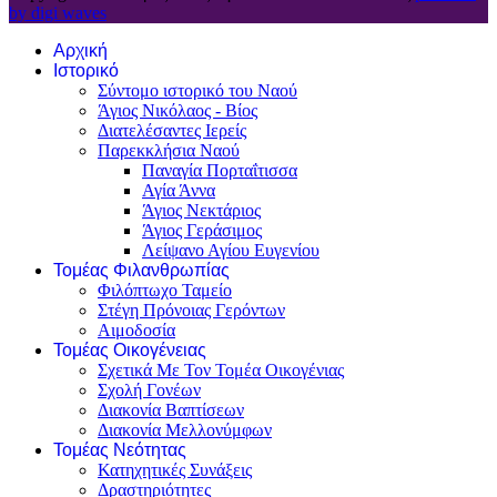
by digi waves
Αρχική
Ιστορικό
Σύντομο ιστορικό του Ναού
Άγιος Νικόλαος - Βίος
Διατελέσαντες Ιερείς
Παρεκκλήσια Ναού
Παναγία Πορταΐτισσα
Αγία Άννα
Άγιος Νεκτάριος
Άγιος Γεράσιμος
Λείψανο Αγίου Ευγενίου
Τομέας Φιλανθρωπίας
Φιλόπτωχο Ταμείο
Στέγη Πρόνοιας Γερόντων
Αιμοδοσία
Τομέας Οικογένειας
Σχετικά Με Τον Τομέα Οικογένιας
Σχολή Γονέων
Διακονία Βαπτίσεων
Διακονία Μελλονύμφων
Τομέας Νεότητας
Κατηχητικές Συνάξεις
Δραστηριότητες