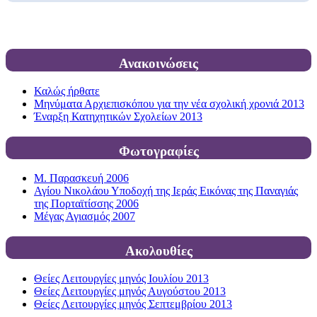
Ανακοινώσεις
Καλώς ήρθατε
Μηνύματα Αρχιεπισκόπου για την νέα σχολική χρονιά 2013
Έναρξη Κατηχητικών Σχολείων 2013
Φωτογραφίες
Μ. Παρασκευή 2006
Αγίου Νικολάου Υποδοχή της Ιεράς Εικόνας της Παναγιάς
της Πορταϊτίσσης 2006
Μέγας Αγιασμός 2007
Ακολουθίες
Θείες Λειτουργίες μηνός Ιουλίου 2013
Θείες Λειτουργίες μηνός Αυγούστου 2013
Θείες Λειτουργίες μηνός Σεπτεμβρίου 2013