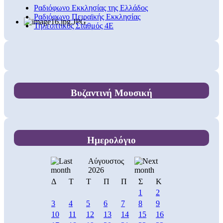
Ραδιόφωνο Εκκλησίας της Ελλάδος
Ραδιόφωνο Πειραϊκής Εκκλησίας
Τηλεοπτικός Σταθμός 4Ε
Βυζαντινή Μουσική
Ημερολόγιο
Αύγουστος
2026
Δ
Τ
Τ
Π
Π
Σ
Κ
1
2
3
4
5
6
7
8
9
10
11
12
13
14
15
16