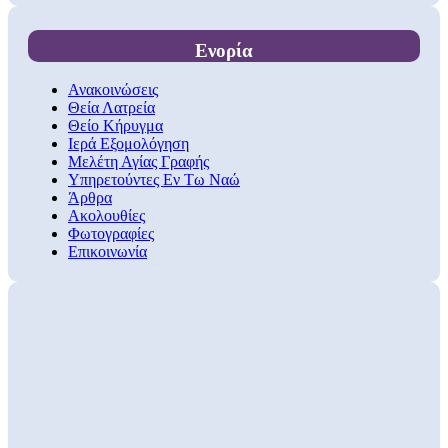
Ενορία
Ανακοινώσεις
Θεία Λατρεία
Θείο Κήρυγμα
Ιερά Εξομολόγηση
Μελέτη Αγίας Γραφής
Υπηρετούντες Εν Τω Ναώ
Άρθρα
Ακολουθίες
Φωτογραφίες
Επικοινωνία