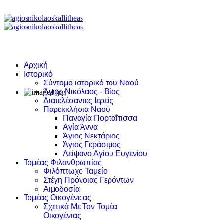
Αρχική
Ιστορικό
Σύντομο ιστορικό του Ναού
Άγιος Νικόλαος - Βίος
Διατελέσαντες Ιερείς
Παρεκκλήσια Ναού
Παναγία Πορταΐτισσα
Αγία Άννα
Άγιος Νεκτάριος
Άγιος Γεράσιμος
Λείψανο Αγίου Ευγενίου
Τομέας Φιλανθρωπίας
Φιλόπτωχο Ταμείο
Στέγη Πρόνοιας Γερόντων
Αιμοδοσία
Τομέας Οικογένειας
Σχετικά Με Τον Τομέα
Οικογένιας