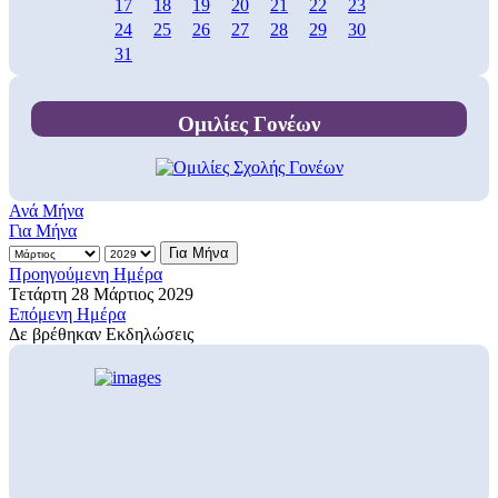
17
18
19
20
21
22
23
24
25
26
27
28
29
30
31
Ομιλίες Γονέων
Ανά Μήνα
Για Μήνα
Για Μήνα
Προηγούμενη Ημέρα
Τετάρτη 28 Μάρτιος 2029
Επόμενη Ημέρα
Δε βρέθηκαν Εκδηλώσεις