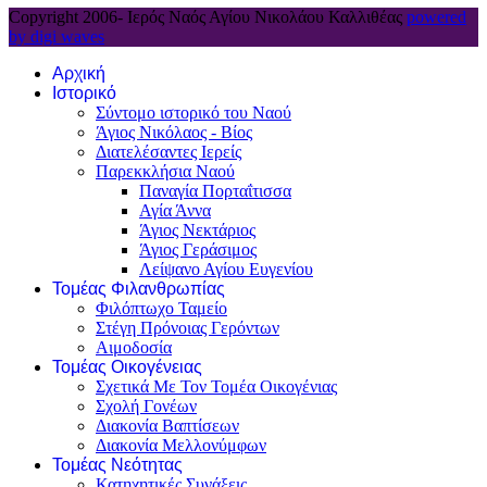
Copyright 2006-
Ιερός Ναός Αγίου Νικολάου Καλλιθέας
powered
by digi waves
Αρχική
Ιστορικό
Σύντομο ιστορικό του Ναού
Άγιος Νικόλαος - Βίος
Διατελέσαντες Ιερείς
Παρεκκλήσια Ναού
Παναγία Πορταΐτισσα
Αγία Άννα
Άγιος Νεκτάριος
Άγιος Γεράσιμος
Λείψανο Αγίου Ευγενίου
Τομέας Φιλανθρωπίας
Φιλόπτωχο Ταμείο
Στέγη Πρόνοιας Γερόντων
Αιμοδοσία
Τομέας Οικογένειας
Σχετικά Με Τον Τομέα Οικογένιας
Σχολή Γονέων
Διακονία Βαπτίσεων
Διακονία Μελλονύμφων
Τομέας Νεότητας
Κατηχητικές Συνάξεις