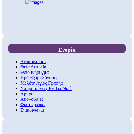
Ενορία
Ανακοινώσεις
Θεία Λατρεία
Θείο Κήρυγμα
Ιερά Εξομολόγηση
Μελέτη Αγίας Γραφής
Υπηρετούντες Εν Τω Ναώ
Άρθρα
Ακολουθίες
Φωτογραφίες
Επικοινωνία