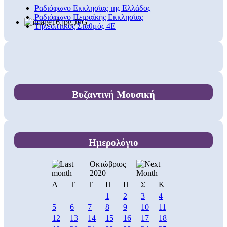
Ραδιόφωνο Εκκλησίας της Ελλάδος
Ραδιόφωνο Πειραϊκής Εκκλησίας
Τηλεοπτικός Σταθμός 4Ε
Βυζαντινή Μουσική
Ημερολόγιο
Οκτώβριος
2020
Δ
Τ
Τ
Π
Π
Σ
Κ
1
2
3
4
5
6
7
8
9
10
11
12
13
14
15
16
17
18