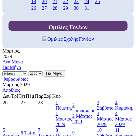
19
20
21
22
23
24
25
26
27
28
29
30
31
Ομιλίες Γονέων
Μάρτιος,
2029
Ανά Μήνα
Για Μήνα
Για Μήνα
Φεβρουάριος
Μάρτιος 2029
Απρίλιος
Δευ
Τρί
Τετ
Πέμ
Παρ
Σάβ
Κυρ
26
27
28
1
3
4
2
Πέμπτη,
Σάββατο,
Κυριακή,
Παρασκευή,
1
3
4
2 Μάρτιος
Μάρτιος
Μάρτιος
Μάρτιος
2029
2029
2029
2029
5
7
8
10
11
6
Τρίτη,
9
Δευτέρα,
Τετάρτη,
Πέμπτη,
Σάββατο,
Κυριακή,