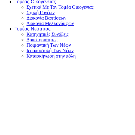
Τομέας Οικογένειας
Σχετικά Με Τον Τομέα Οικογένιας
Σχολή Γονέων
Διακονία Βαπτίσεων
Διακονία Μελλονύμφων
Τομέας Νεότητας
Κατηχητικές Συνάξεις
Δραστηριότητες
Ποιμαντική Των Νέων
Ιεραποστολή Των Νέων
Κατασκήνωση στην πόλη