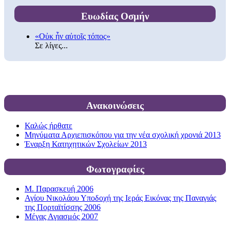
Ευωδίας Οσμήν
«Οὐκ ἦν αὐτοῖς τόπος»
Σε λίγες...
Ανακοινώσεις
Καλώς ήρθατε
Μηνύματα Αρχιεπισκόπου για την νέα σχολική χρονιά 2013
Έναρξη Κατηχητικών Σχολείων 2013
Φωτογραφίες
Μ. Παρασκευή 2006
Αγίου Νικολάου Υποδοχή της Ιεράς Εικόνας της Παναγιάς
της Πορταϊτίσσης 2006
Μέγας Αγιασμός 2007