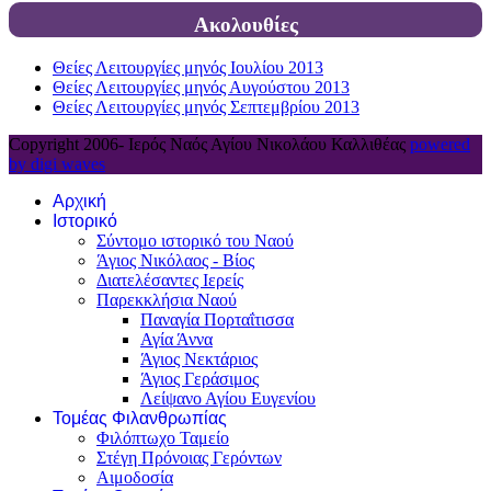
Ακολουθίες
Θείες Λειτουργίες μηνός Ιουλίου 2013
Θείες Λειτουργίες μηνός Αυγούστου 2013
Θείες Λειτουργίες μηνός Σεπτεμβρίου 2013
Copyright 2006-
Ιερός Ναός Αγίου Νικολάου Καλλιθέας
powered
by digi waves
Αρχική
Ιστορικό
Σύντομο ιστορικό του Ναού
Άγιος Νικόλαος - Βίος
Διατελέσαντες Ιερείς
Παρεκκλήσια Ναού
Παναγία Πορταΐτισσα
Αγία Άννα
Άγιος Νεκτάριος
Άγιος Γεράσιμος
Λείψανο Αγίου Ευγενίου
Τομέας Φιλανθρωπίας
Φιλόπτωχο Ταμείο
Στέγη Πρόνοιας Γερόντων
Αιμοδοσία