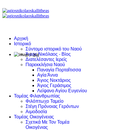
Αρχική
Ιστορικό
Σύντομο ιστορικό του Ναού
Άγιος Νικόλαος - Βίος
Διατελέσαντες Ιερείς
Παρεκκλήσια Ναού
Παναγία Πορταΐτισσα
Αγία Άννα
Άγιος Νεκτάριος
Άγιος Γεράσιμος
Λείψανο Αγίου Ευγενίου
Τομέας Φιλανθρωπίας
Φιλόπτωχο Ταμείο
Στέγη Πρόνοιας Γερόντων
Αιμοδοσία
Τομέας Οικογένειας
Σχετικά Με Τον Τομέα
Οικογένιας