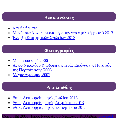
Ανακοινώσεις
Καλώς ήρθατε
Μηνύματα Αρχιεπισκόπου για την νέα σχολική χρονιά 2013
Έναρξη Κατηχητικών Σχολείων 2013
Φωτογραφίες
Μ. Παρασκευή 2006
Αγίου Νικολάου Υποδοχή της Ιεράς Εικόνας της Παναγιάς
της Πορταϊτίσσης 2006
Μέγας Αγιασμός 2007
Ακολουθίες
Θείες Λειτουργίες μηνός Ιουλίου 2013
Θείες Λειτουργίες μηνός Αυγούστου 2013
Θείες Λειτουργίες μηνός Σεπτεμβρίου 2013
Copyright 2006-
Ιερός Ναός Αγίου Νικολάου Καλλιθέας
powered