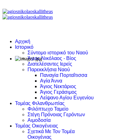
Αρχική
Ιστορικό
Σύντομο ιστορικό του Ναού
Άγιος Νικόλαος - Βίος
Διατελέσαντες Ιερείς
Παρεκκλήσια Ναού
Παναγία Πορταΐτισσα
Αγία Άννα
Άγιος Νεκτάριος
Άγιος Γεράσιμος
Λείψανο Αγίου Ευγενίου
Τομέας Φιλανθρωπίας
Φιλόπτωχο Ταμείο
Στέγη Πρόνοιας Γερόντων
Αιμοδοσία
Τομέας Οικογένειας
Σχετικά Με Τον Τομέα
Οικογένιας