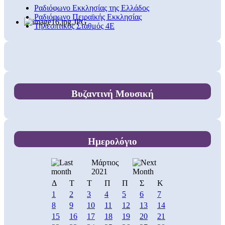
Ραδιόφωνο Εκκλησίας της Ελλάδος
Ραδιόφωνο Πειραϊκής Εκκλησίας
Τηλεοπτικός Σταθμός 4Ε
Βυζαντινή Μουσική
Ημερολόγιο
Μάρτιος
2021
Δ
Τ
Τ
Π
Π
Σ
Κ
1
2
3
4
5
6
7
8
9
10
11
12
13
14
15
16
17
18
19
20
21