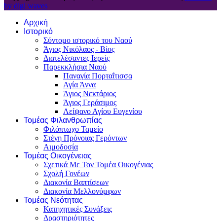
by digi waves
Αρχική
Ιστορικό
Σύντομο ιστορικό του Ναού
Άγιος Νικόλαος - Βίος
Διατελέσαντες Ιερείς
Παρεκκλήσια Ναού
Παναγία Πορταΐτισσα
Αγία Άννα
Άγιος Νεκτάριος
Άγιος Γεράσιμος
Λείψανο Αγίου Ευγενίου
Τομέας Φιλανθρωπίας
Φιλόπτωχο Ταμείο
Στέγη Πρόνοιας Γερόντων
Αιμοδοσία
Τομέας Οικογένειας
Σχετικά Με Τον Τομέα Οικογένιας
Σχολή Γονέων
Διακονία Βαπτίσεων
Διακονία Μελλονύμφων
Τομέας Νεότητας
Κατηχητικές Συνάξεις
Δραστηριότητες