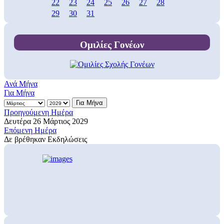
22
23
24
25
26
27
28
29
30
31
Ομιλίες Γονέων
Ανά Μήνα
Για Μήνα
Για Μήνα
Προηγούμενη Ημέρα
Δευτέρα 26 Μάρτιος 2029
Επόμενη Ημέρα
Δε βρέθηκαν Εκδηλώσεις