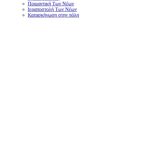
Ποιμαντική Των Νέων
Ιεραποστολή Των Νέων
Κατασκήνωση στην πόλη