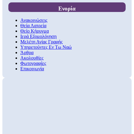
Ενορία
Ανακοινώσεις
Θεία Λατρεία
Θείο Κήρυγμα
Ιερά Εξομολόγηση
Μελέτη Αγίας Γραφής
Υπηρετούντες Εν Τω Ναώ
Άρθρα
Ακολουθίες
Φωτογραφίες
Επικοινωνία