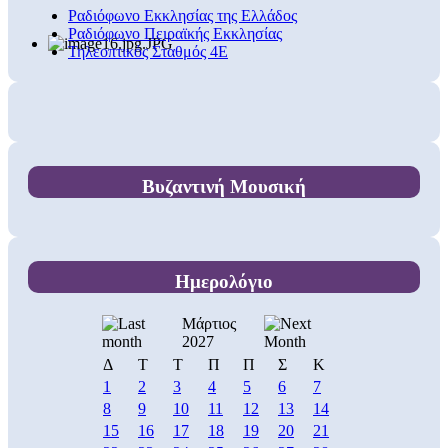
Ραδιόφωνο Εκκλησίας της Ελλάδος
Ραδιόφωνο Πειραϊκής Εκκλησίας
Τηλεοπτικός Σταθμός 4Ε
Βυζαντινή Μουσική
Ημερολόγιο
Μάρτιος
2027
Δ
Τ
Τ
Π
Π
Σ
Κ
1
2
3
4
5
6
7
8
9
10
11
12
13
14
15
16
17
18
19
20
21