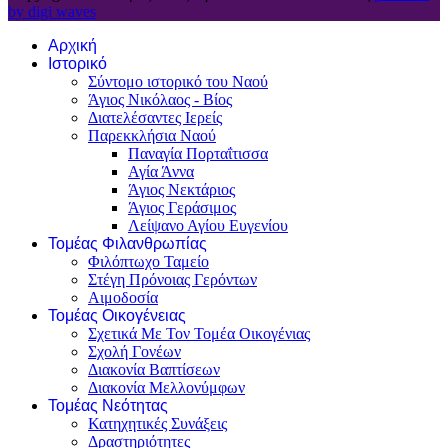
by digi waves
Αρχική
Ιστορικό
Σύντομο ιστορικό του Ναού
Άγιος Νικόλαος - Βίος
Διατελέσαντες Ιερείς
Παρεκκλήσια Ναού
Παναγία Πορταΐτισσα
Αγία Άννα
Άγιος Νεκτάριος
Άγιος Γεράσιμος
Λείψανο Αγίου Ευγενίου
Τομέας Φιλανθρωπίας
Φιλόπτωχο Ταμείο
Στέγη Πρόνοιας Γερόντων
Αιμοδοσία
Τομέας Οικογένειας
Σχετικά Με Τον Τομέα Οικογένιας
Σχολή Γονέων
Διακονία Βαπτίσεων
Διακονία Μελλονύμφων
Τομέας Νεότητας
Κατηχητικές Συνάξεις
Δραστηριότητες