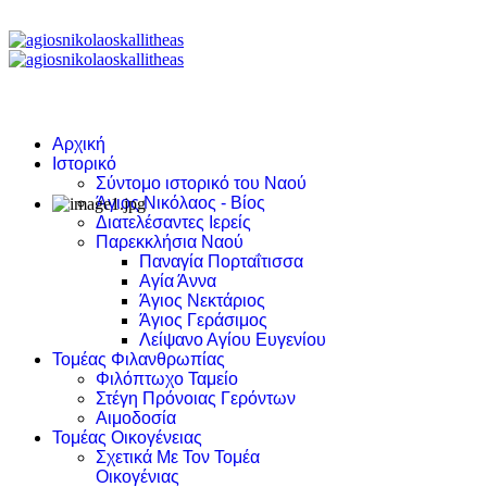
Αρχική
Ιστορικό
Σύντομο ιστορικό του Ναού
Άγιος Νικόλαος - Βίος
Διατελέσαντες Ιερείς
Παρεκκλήσια Ναού
Παναγία Πορταΐτισσα
Αγία Άννα
Άγιος Νεκτάριος
Άγιος Γεράσιμος
Λείψανο Αγίου Ευγενίου
Τομέας Φιλανθρωπίας
Φιλόπτωχο Ταμείο
Στέγη Πρόνοιας Γερόντων
Αιμοδοσία
Τομέας Οικογένειας
Σχετικά Με Τον Τομέα
Οικογένιας