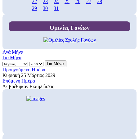
22
23
24
25
26
27
28
29
30
31
Ομιλίες Γονέων
Ανά Μήνα
Για Μήνα
Για Μήνα
Προηγούμενη Ημέρα
Κυριακή 25 Μάρτιος 2029
Επόμενη Ημέρα
Δε βρέθηκαν Εκδηλώσεις