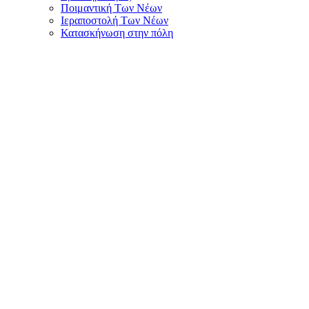
Ποιμαντική Των Νέων
Ιεραποστολή Των Νέων
Κατασκήνωση στην πόλη