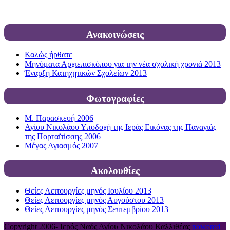
Ανακοινώσεις
Καλώς ήρθατε
Μηνύματα Αρχιεπισκόπου για την νέα σχολική χρονιά 2013
Έναρξη Κατηχητικών Σχολείων 2013
Φωτογραφίες
Μ. Παρασκευή 2006
Αγίου Νικολάου Υποδοχή της Ιεράς Εικόνας της Παναγιάς
της Πορταϊτίσσης 2006
Μέγας Αγιασμός 2007
Ακολουθίες
Θείες Λειτουργίες μηνός Ιουλίου 2013
Θείες Λειτουργίες μηνός Αυγούστου 2013
Θείες Λειτουργίες μηνός Σεπτεμβρίου 2013
Copyright 2006-
Ιερός Ναός Αγίου Νικολάου Καλλιθέας
powered