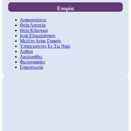
Ενορία
Ανακοινώσεις
Θεία Λατρεία
Θείο Κήρυγμα
Ιερά Εξομολόγηση
Μελέτη Αγίας Γραφής
Υπηρετούντες Εν Τω Ναώ
Άρθρα
Ακολουθίες
Φωτογραφίες
Επικοινωνία