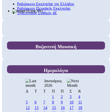
Ραδιόφωνο Εκκλησίας της Ελλάδος
Ραδιόφωνο Πειραϊκής Εκκλησίας
Τηλεοπτικός Σταθμός 4Ε
Βυζαντινή Μουσική
Ημερολόγιο
Ιανουάριος
2026
Δ
Τ
Τ
Π
Π
Σ
Κ
1
2
3
4
5
6
7
8
9
10
11
12
13
14
15
16
17
18