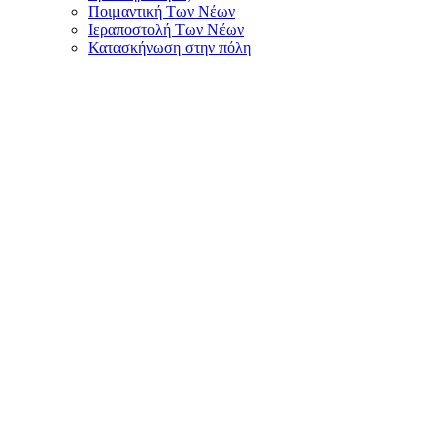
Ποιμαντική Των Νέων
Ιεραποστολή Των Νέων
Κατασκήνωση στην πόλη