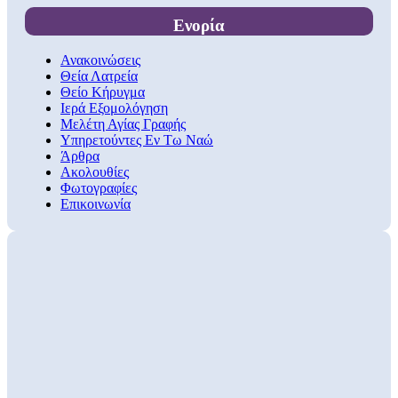
Ενορία
Ανακοινώσεις
Θεία Λατρεία
Θείο Κήρυγμα
Ιερά Εξομολόγηση
Μελέτη Αγίας Γραφής
Υπηρετούντες Εν Τω Ναώ
Άρθρα
Ακολουθίες
Φωτογραφίες
Επικοινωνία