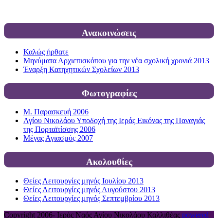
Ανακοινώσεις
Καλώς ήρθατε
Μηνύματα Αρχιεπισκόπου για την νέα σχολική χρονιά 2013
Έναρξη Κατηχητικών Σχολείων 2013
Φωτογραφίες
Μ. Παρασκευή 2006
Αγίου Νικολάου Υποδοχή της Ιεράς Εικόνας της Παναγιάς
της Πορταϊτίσσης 2006
Μέγας Αγιασμός 2007
Ακολουθίες
Θείες Λειτουργίες μηνός Ιουλίου 2013
Θείες Λειτουργίες μηνός Αυγούστου 2013
Θείες Λειτουργίες μηνός Σεπτεμβρίου 2013
Copyright 2006-
Ιερός Ναός Αγίου Νικολάου Καλλιθέας
powered