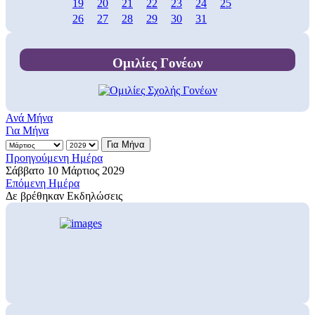
19
20
21
22
23
24
25
26
27
28
29
30
31
Ομιλίες Γονέων
Ανά Μήνα
Για Μήνα
Για Μήνα
Προηγούμενη Ημέρα
Σάββατο 10 Μάρτιος 2029
Επόμενη Ημέρα
Δε βρέθηκαν Εκδηλώσεις