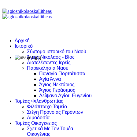
Αρχική
Ιστορικό
Σύντομο ιστορικό του Ναού
Άγιος Νικόλαος - Βίος
Διατελέσαντες Ιερείς
Παρεκκλήσια Ναού
Παναγία Πορταΐτισσα
Αγία Άννα
Άγιος Νεκτάριος
Άγιος Γεράσιμος
Λείψανο Αγίου Ευγενίου
Τομέας Φιλανθρωπίας
Φιλόπτωχο Ταμείο
Στέγη Πρόνοιας Γερόντων
Αιμοδοσία
Τομέας Οικογένειας
Σχετικά Με Τον Τομέα
Οικογένιας