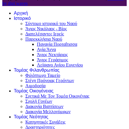
by digi waves
Αρχική
Ιστορικό
Σύντομο ιστορικό του Ναού
Άγιος Νικόλαος - Βίος
Διατελέσαντες Ιερείς
Παρεκκλήσια Ναού
Παναγία Πορταΐτισσα
Αγία Άννα
Άγιος Νεκτάριος
Άγιος Γεράσιμος
Λείψανο Αγίου Ευγενίου
Τομέας Φιλανθρωπίας
Φιλόπτωχο Ταμείο
Στέγη Πρόνοιας Γερόντων
Αιμοδοσία
Τομέας Οικογένειας
Σχετικά Με Τον Τομέα Οικογένιας
Σχολή Γονέων
Διακονία Βαπτίσεων
Διακονία Μελλονύμφων
Τομέας Νεότητας
Κατηχητικές Συνάξεις
Δραστηριότητες