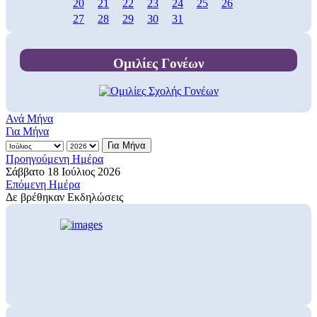
20
21
22
23
24
25
26
27
28
29
30
31
Ομιλίες Γονέων
Ανά Μήνα
Για Μήνα
Για Μήνα
Προηγούμενη Ημέρα
Σάββατο 18 Ιούλιος 2026
Επόμενη Ημέρα
Δε βρέθηκαν Εκδηλώσεις