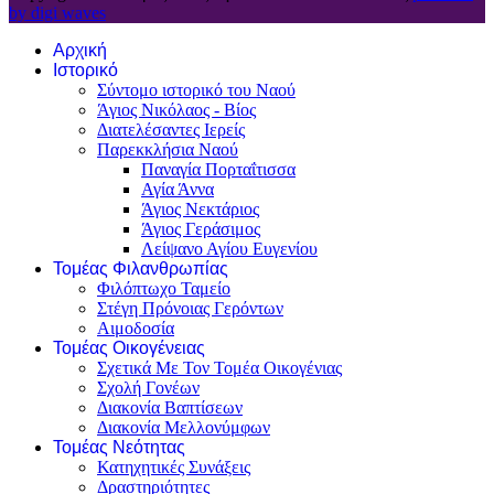
by digi waves
Αρχική
Ιστορικό
Σύντομο ιστορικό του Ναού
Άγιος Νικόλαος - Βίος
Διατελέσαντες Ιερείς
Παρεκκλήσια Ναού
Παναγία Πορταΐτισσα
Αγία Άννα
Άγιος Νεκτάριος
Άγιος Γεράσιμος
Λείψανο Αγίου Ευγενίου
Τομέας Φιλανθρωπίας
Φιλόπτωχο Ταμείο
Στέγη Πρόνοιας Γερόντων
Αιμοδοσία
Τομέας Οικογένειας
Σχετικά Με Τον Τομέα Οικογένιας
Σχολή Γονέων
Διακονία Βαπτίσεων
Διακονία Μελλονύμφων
Τομέας Νεότητας
Κατηχητικές Συνάξεις
Δραστηριότητες