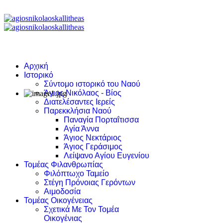
Αρχική
Ιστορικό
Σύντομο ιστορικό του Ναού
Άγιος Νικόλαος - Βίος
Διατελέσαντες Ιερείς
Παρεκκλήσια Ναού
Παναγία Πορταΐτισσα
Αγία Άννα
Άγιος Νεκτάριος
Άγιος Γεράσιμος
Λείψανο Αγίου Ευγενίου
Τομέας Φιλανθρωπίας
Φιλόπτωχο Ταμείο
Στέγη Πρόνοιας Γερόντων
Αιμοδοσία
Τομέας Οικογένειας
Σχετικά Με Τον Τομέα
Οικογένιας