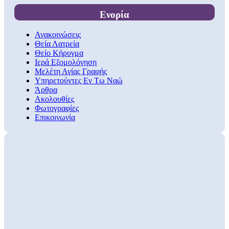
Ενορία
Ανακοινώσεις
Θεία Λατρεία
Θείο Κήρυγμα
Ιερά Εξομολόγηση
Μελέτη Αγίας Γραφής
Υπηρετούντες Εν Τω Ναώ
Άρθρα
Ακολουθίες
Φωτογραφίες
Επικοινωνία