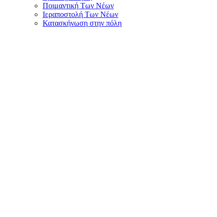
Ποιμαντική Των Νέων
Ιεραποστολή Των Νέων
Κατασκήνωση στην πόλη