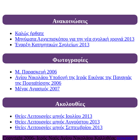
Ανακοινώσεις
Καλώς ήρθατε
Μηνύματα Αρχιεπισκόπου για την νέα σχολική χρονιά 2013
Έναρξη Κατηχητικών Σχολείων 2013
Φωτογραφίες
Μ. Παρασκευή 2006
Αγίου Νικολάου Υποδοχή της Ιεράς Εικόνας της Παναγιάς
της Πορταϊτίσσης 2006
Μέγας Αγιασμός 2007
Ακολουθίες
Θείες Λειτουργίες μηνός Ιουλίου 2013
Θείες Λειτουργίες μηνός Αυγούστου 2013
Θείες Λειτουργίες μηνός Σεπτεμβρίου 2013
Copyright 2006-
Ιερός Ναός Αγίου Νικολάου Καλλιθέας
powered