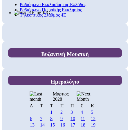
Ραδιόφωνο Εκκλησίας της Ελλάδος
Ραδιόφωνο Πειραϊκής Εκκλησίας
Τηλεοπτικός Σταθμός 4Ε
Βυζαντινή Μουσική
Ημερολόγιο
Μάρτιος
2028
Δ
Τ
Τ
Π
Π
Σ
Κ
1
2
3
4
5
6
7
8
9
10
11
12
13
14
15
16
17
18
19