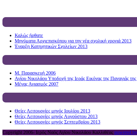
Καλώς ήρθατε
Μηνύματα Αρχιεπισκόπου για την νέα σχολική χρονιά 2013
Έναρξη Κατηχητικών Σχολείων 2013
Μ. Παρασκευή 2006
Αγίου Νικολάου Υποδοχή της Ιεράς Εικόνας της Παναγιάς της
Μέγας Αγιασμός 2007
Θείες Λειτουργίες μηνός Ιουλίου 2013
Θείες Λειτουργίες μηνός Αυγούστου 2013
Θείες Λειτουργίες μηνός Σεπτεμβρίου 2013
Copyright 2006-
Ιερός Ναός Αγίου Νικολάου Καλλιθέας
powered by