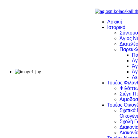
Αρχική
Ιστορικό
Σύντομο
Άγιος Νι
Διατελέσ
Παρεκκλ
Πα
Αγ
Άγ
Άγ
Λε
Τομέας Φιλα
Φιλόπτω
Στέγη Π
Αιμοδοσ
Τομέας Οικογέ
Σχετικά
Οικογέν
Σχολή Γ
Διακονί
Διακονί