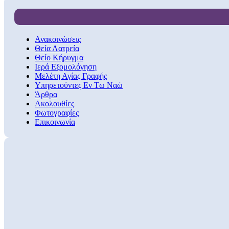
Ανακοινώσεις
Θεία Λατρεία
Θείο Κήρυγμα
Ιερά Εξομολόγηση
Μελέτη Αγίας Γραφής
Υπηρετούντες Εν Τω Ναώ
Άρθρα
Ακολουθίες
Φωτογραφίες
Επικοινωνία