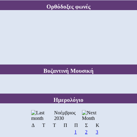
Ορθόδοξες φωνές
Βυζαντινή Μουσική
Ημερολόγιο
Νοέμβριος
2030
Δ
Τ
Τ
Π
Π
Σ
Κ
1
2
3