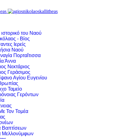
 ιστορικό του Ναού
κόλαος - Βίος
αντες Ιερείς
ήσια Ναού
ναγία Πορταΐτισσα
ία Άννα
ιος Νεκτάριος
ιος Γεράσιμος
ίψανο Αγίου Ευγενίου
νθρωπίας
χο Ταμείο
ρόνοιας Γερόντων
ία
νειας
 Με Τον Τομέα
ιας
ονέων
α Βαπτίσεων
α Μελλονύμφων