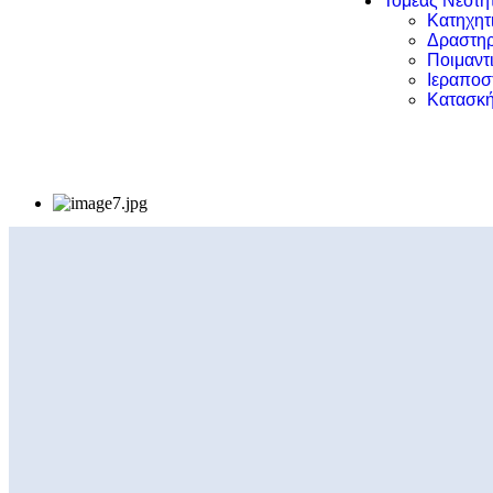
Τομέας Νεότη
Κατηχητ
Δραστηρ
Ποιμαντ
Ιεραποσ
Κατασκή