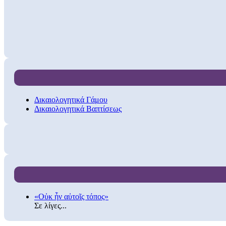
Δικαιολογητικά Γάμου
Δικαιολογητικά Βαπτίσεως
«Οὐκ ἦν αὐτοῖς τόπος»
Σε λίγες...