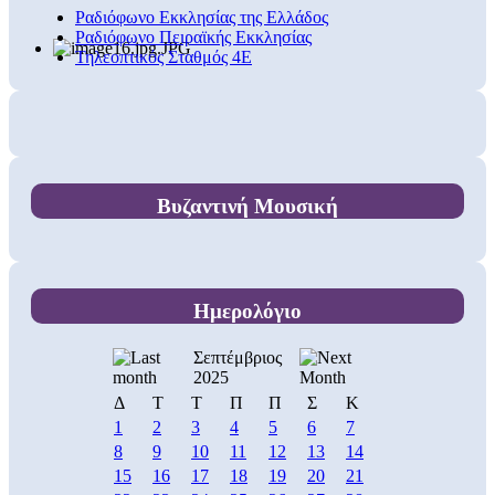
Ραδιόφωνο Εκκλησίας της Ελλάδος
Ραδιόφωνο Πειραϊκής Εκκλησίας
Τηλεοπτικός Σταθμός 4Ε
Βυζαντινή Μουσική
Ημερολόγιο
Σεπτέμβριος
2025
Δ
Τ
Τ
Π
Π
Σ
Κ
1
2
3
4
5
6
7
8
9
10
11
12
13
14
15
16
17
18
19
20
21