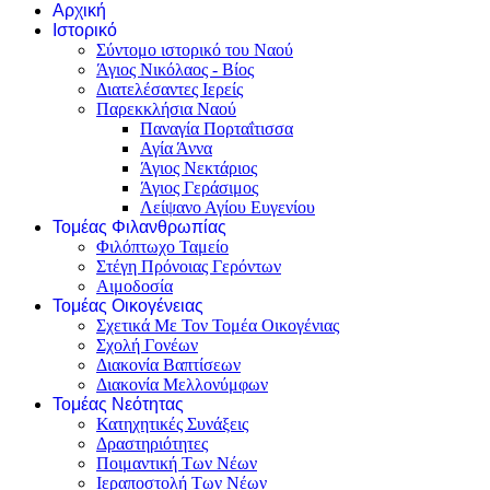
Αρχική
Ιστορικό
Σύντομο ιστορικό του Ναού
Άγιος Νικόλαος - Βίος
Διατελέσαντες Ιερείς
Παρεκκλήσια Ναού
Παναγία Πορταΐτισσα
Αγία Άννα
Άγιος Νεκτάριος
Άγιος Γεράσιμος
Λείψανο Αγίου Ευγενίου
Τομέας Φιλανθρωπίας
Φιλόπτωχο Ταμείο
Στέγη Πρόνοιας Γερόντων
Αιμοδοσία
Τομέας Οικογένειας
Σχετικά Με Τον Τομέα Οικογένιας
Σχολή Γονέων
Διακονία Βαπτίσεων
Διακονία Μελλονύμφων
Τομέας Νεότητας
Κατηχητικές Συνάξεις
Δραστηριότητες
Ποιμαντική Των Νέων
Ιεραποστολή Των Νέων