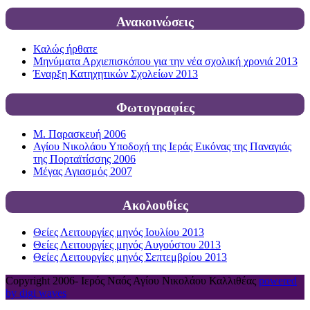
Ανακοινώσεις
Καλώς ήρθατε
Μηνύματα Αρχιεπισκόπου για την νέα σχολική χρονιά 2013
Έναρξη Κατηχητικών Σχολείων 2013
Φωτογραφίες
Μ. Παρασκευή 2006
Αγίου Νικολάου Υποδοχή της Ιεράς Εικόνας της Παναγιάς
της Πορταϊτίσσης 2006
Μέγας Αγιασμός 2007
Ακολουθίες
Θείες Λειτουργίες μηνός Ιουλίου 2013
Θείες Λειτουργίες μηνός Αυγούστου 2013
Θείες Λειτουργίες μηνός Σεπτεμβρίου 2013
Copyright 2006-
Ιερός Ναός Αγίου Νικολάου Καλλιθέας
powered
by digi waves