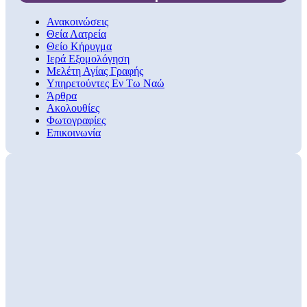
Ανακοινώσεις
Θεία Λατρεία
Θείο Κήρυγμα
Ιερά Εξομολόγηση
Μελέτη Αγίας Γραφής
Υπηρετούντες Εν Τω Ναώ
Άρθρα
Ακολουθίες
Φωτογραφίες
Επικοινωνία