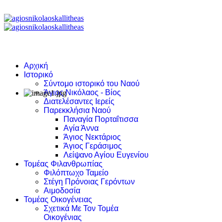
Αρχική
Ιστορικό
Σύντομο ιστορικό του Ναού
Άγιος Νικόλαος - Βίος
Διατελέσαντες Ιερείς
Παρεκκλήσια Ναού
Παναγία Πορταΐτισσα
Αγία Άννα
Άγιος Νεκτάριος
Άγιος Γεράσιμος
Λείψανο Αγίου Ευγενίου
Τομέας Φιλανθρωπίας
Φιλόπτωχο Ταμείο
Στέγη Πρόνοιας Γερόντων
Αιμοδοσία
Τομέας Οικογένειας
Σχετικά Με Τον Τομέα
Οικογένιας