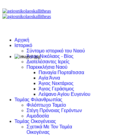
Αρχική
Ιστορικό
Σύντομο ιστορικό του Ναού
Άγιος Νικόλαος - Βίος
Διατελέσαντες Ιερείς
Παρεκκλήσια Ναού
Παναγία Πορταΐτισσα
Αγία Άννα
Άγιος Νεκτάριος
Άγιος Γεράσιμος
Λείψανο Αγίου Ευγενίου
Τομέας Φιλανθρωπίας
Φιλόπτωχο Ταμείο
Στέγη Πρόνοιας Γερόντων
Αιμοδοσία
Τομέας Οικογένειας
Σχετικά Με Τον Τομέα
Οικογένιας