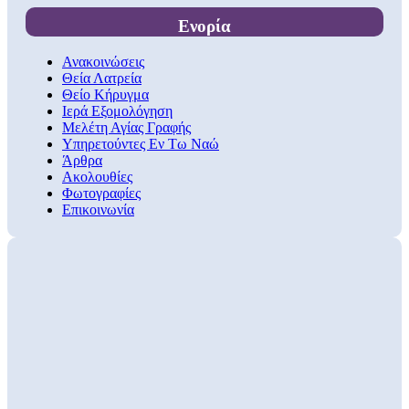
Ενορία
Ανακοινώσεις
Θεία Λατρεία
Θείο Κήρυγμα
Ιερά Εξομολόγηση
Μελέτη Αγίας Γραφής
Υπηρετούντες Εν Τω Ναώ
Άρθρα
Ακολουθίες
Φωτογραφίες
Επικοινωνία