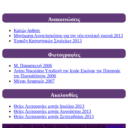
Ανακοινώσεις
Καλώς ήρθατε
Μηνύματα Αρχιεπισκόπου για την νέα σχολική χρονιά 2013
Έναρξη Κατηχητικών Σχολείων 2013
Φωτογραφίες
Μ. Παρασκευή 2006
Αγίου Νικολάου Υποδοχή της Ιεράς Εικόνας της Παναγιάς
της Πορταϊτίσσης 2006
Μέγας Αγιασμός 2007
Ακολουθίες
Θείες Λειτουργίες μηνός Ιουλίου 2013
Θείες Λειτουργίες μηνός Αυγούστου 2013
Θείες Λειτουργίες μηνός Σεπτεμβρίου 2013
Copyright 2006-
Ιερός Ναός Αγίου Νικολάου Καλλιθέας
powered