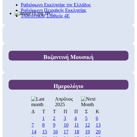
Ραδιόφωνο Εκκλησίας της Ελλάδος
Ραδιόφωνο Πειραϊκής Εκκλησίας
Τηλεοπτικός Σταθμός 4Ε
Βυζαντινή Μουσική
Ημερολόγιο
Απρίλιος
2025
Δ
Τ
Τ
Π
Π
Σ
Κ
1
2
3
4
5
6
7
8
9
10
11
12
13
14
15
16
17
18
19
20