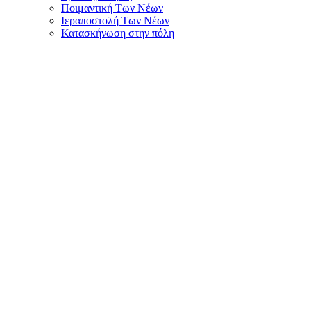
Ποιμαντική Των Νέων
Ιεραποστολή Των Νέων
Κατασκήνωση στην πόλη