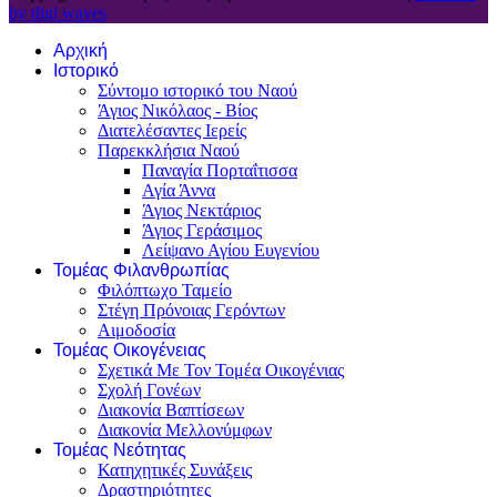
by digi waves
Αρχική
Ιστορικό
Σύντομο ιστορικό του Ναού
Άγιος Νικόλαος - Βίος
Διατελέσαντες Ιερείς
Παρεκκλήσια Ναού
Παναγία Πορταΐτισσα
Αγία Άννα
Άγιος Νεκτάριος
Άγιος Γεράσιμος
Λείψανο Αγίου Ευγενίου
Τομέας Φιλανθρωπίας
Φιλόπτωχο Ταμείο
Στέγη Πρόνοιας Γερόντων
Αιμοδοσία
Τομέας Οικογένειας
Σχετικά Με Τον Τομέα Οικογένιας
Σχολή Γονέων
Διακονία Βαπτίσεων
Διακονία Μελλονύμφων
Τομέας Νεότητας
Κατηχητικές Συνάξεις
Δραστηριότητες