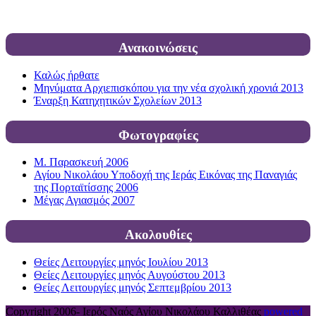
Ανακοινώσεις
Καλώς ήρθατε
Μηνύματα Αρχιεπισκόπου για την νέα σχολική χρονιά 2013
Έναρξη Κατηχητικών Σχολείων 2013
Φωτογραφίες
Μ. Παρασκευή 2006
Αγίου Νικολάου Υποδοχή της Ιεράς Εικόνας της Παναγιάς
της Πορταϊτίσσης 2006
Μέγας Αγιασμός 2007
Ακολουθίες
Θείες Λειτουργίες μηνός Ιουλίου 2013
Θείες Λειτουργίες μηνός Αυγούστου 2013
Θείες Λειτουργίες μηνός Σεπτεμβρίου 2013
Copyright 2006-
Ιερός Ναός Αγίου Νικολάου Καλλιθέας
powered