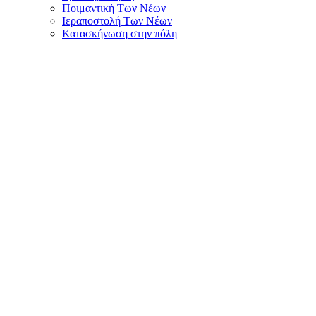
Ποιμαντική Των Νέων
Ιεραποστολή Των Νέων
Κατασκήνωση στην πόλη