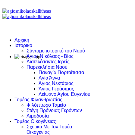
Αρχική
Ιστορικό
Σύντομο ιστορικό του Ναού
Άγιος Νικόλαος - Βίος
Διατελέσαντες Ιερείς
Παρεκκλήσια Ναού
Παναγία Πορταΐτισσα
Αγία Άννα
Άγιος Νεκτάριος
Άγιος Γεράσιμος
Λείψανο Αγίου Ευγενίου
Τομέας Φιλανθρωπίας
Φιλόπτωχο Ταμείο
Στέγη Πρόνοιας Γερόντων
Αιμοδοσία
Τομέας Οικογένειας
Σχετικά Με Τον Τομέα
Οικογένιας