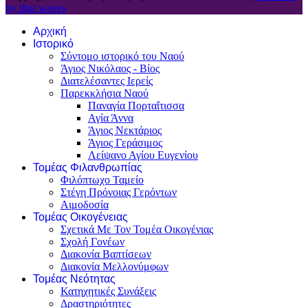
by digi waves
Αρχική
Ιστορικό
Σύντομο ιστορικό του Ναού
Άγιος Νικόλαος - Βίος
Διατελέσαντες Ιερείς
Παρεκκλήσια Ναού
Παναγία Πορταΐτισσα
Αγία Άννα
Άγιος Νεκτάριος
Άγιος Γεράσιμος
Λείψανο Αγίου Ευγενίου
Τομέας Φιλανθρωπίας
Φιλόπτωχο Ταμείο
Στέγη Πρόνοιας Γερόντων
Αιμοδοσία
Τομέας Οικογένειας
Σχετικά Με Τον Τομέα Οικογένιας
Σχολή Γονέων
Διακονία Βαπτίσεων
Διακονία Μελλονύμφων
Τομέας Νεότητας
Κατηχητικές Συνάξεις
Δραστηριότητες