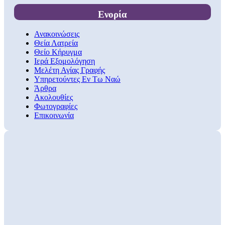
Ενορία
Ανακοινώσεις
Θεία Λατρεία
Θείο Κήρυγμα
Ιερά Εξομολόγηση
Μελέτη Αγίας Γραφής
Υπηρετούντες Εν Τω Ναώ
Άρθρα
Ακολουθίες
Φωτογραφίες
Επικοινωνία