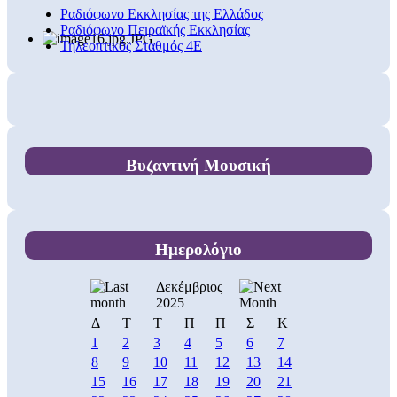
Ραδιόφωνο Εκκλησίας της Ελλάδος
Ραδιόφωνο Πειραϊκής Εκκλησίας
Τηλεοπτικός Σταθμός 4Ε
Βυζαντινή Μουσική
Ημερολόγιο
Δεκέμβριος
2025
Δ
Τ
Τ
Π
Π
Σ
Κ
1
2
3
4
5
6
7
8
9
10
11
12
13
14
15
16
17
18
19
20
21