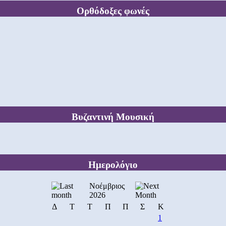
Ορθόδοξες φωνές
Βυζαντινή Μουσική
Ημερολόγιο
Νοέμβριος
2026
Δ
Τ
Τ
Π
Π
Σ
Κ
1