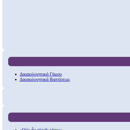
Δικαιολογητικά Γάμου
Δικαιολογητικά Βαπτίσεως
«Οὐκ ἦν αὐτοῖς τόπος»