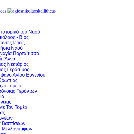
 ιστορικό του Ναού
κόλαος - Βίος
αντες Ιερείς
ήσια Ναού
ναγία Πορταΐτισσα
ία Άννα
ιος Νεκτάριος
ιος Γεράσιμος
ίψανο Αγίου Ευγενίου
νθρωπίας
χο Ταμείο
ρόνοιας Γερόντων
ία
νειας
 Με Τον Τομέα
ιας
ονέων
α Βαπτίσεων
α Μελλονύμφων