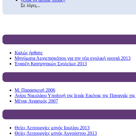
Σε λίγες...
Καλώς ήρθατε
Μηνύματα Αρχιεπισκόπου για την νέα σχολική χρονιά 2013
Έναρξη Κατηχητικών Σχολείων 2013
Μ. Παρασκευή 2006
Αγίου Νικολάου Υποδοχή της Ιεράς Εικόνας της Παναγιάς της
Μέγας Αγιασμός 2007
Θείες Λειτουργίες μηνός Ιουλίου 2013
Θείες Λειτουργίες μηνός Αυγούστου 2013