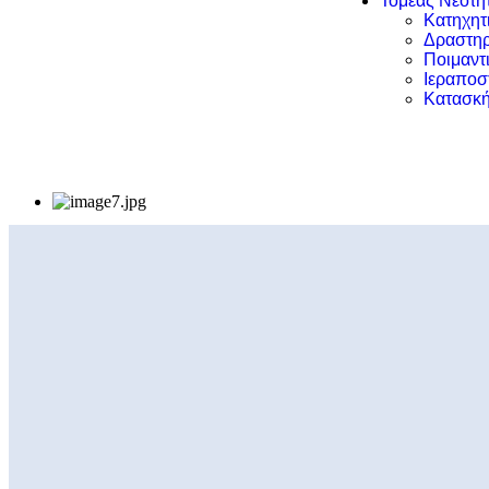
Τομέας Νεότη
Κατηχητ
Δραστηρ
Ποιμαντ
Ιεραποσ
Κατασκή