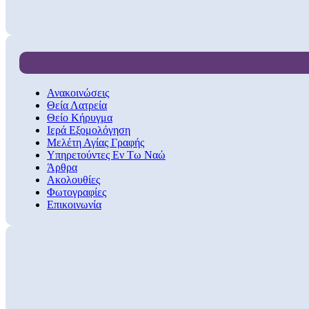
Ανακοινώσεις
Θεία Λατρεία
Θείο Κήρυγμα
Ιερά Εξομολόγηση
Μελέτη Αγίας Γραφής
Υπηρετούντες Εν Τω Ναώ
Άρθρα
Ακολουθίες
Φωτογραφίες
Επικοινωνία