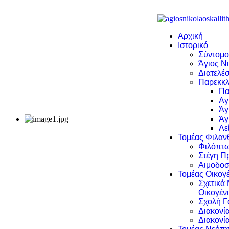
Αρχική
Ιστορικό
Σύντομο
Άγιος Νι
Διατελέσ
Παρεκκλ
Πα
Αγ
Άγ
Άγ
Λε
Τομέας Φιλα
Φιλόπτω
Στέγη Π
Αιμοδοσ
Τομέας Οικογέ
Σχετικά
Οικογέν
Σχολή Γ
Διακονί
Διακονί