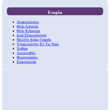
Ενορία
Ανακοινώσεις
Θεία Λατρεία
Θείο Κήρυγμα
Ιερά Εξομολόγηση
Μελέτη Αγίας Γραφής
Υπηρετούντες Εν Τω Ναώ
Άρθρα
Ακολουθίες
Φωτογραφίες
Επικοινωνία