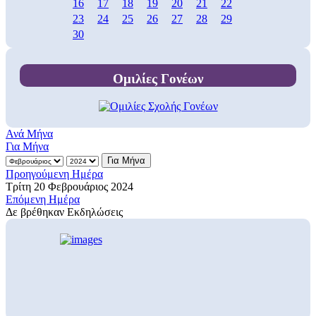
16
17
18
19
20
21
22
23
24
25
26
27
28
29
30
Ομιλίες Γονέων
Ανά Μήνα
Για Μήνα
Για Μήνα
Προηγούμενη Ημέρα
Τρίτη 20 Φεβρουάριος 2024
Επόμενη Ημέρα
Δε βρέθηκαν Εκδηλώσεις