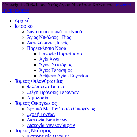
Copyright 2006-
Ιερός Ναός Αγίου Νικολάου Καλλιθέας
powered
by digi waves
Αρχική
Ιστορικό
Σύντομο ιστορικό του Ναού
Άγιος Νικόλαος - Βίος
Διατελέσαντες Ιερείς
Παρεκκλήσια Ναού
Παναγία Πορταΐτισσα
Αγία Άννα
Άγιος Νεκτάριος
Άγιος Γεράσιμος
Λείψανο Αγίου Ευγενίου
Τομέας Φιλανθρωπίας
Φιλόπτωχο Ταμείο
Στέγη Πρόνοιας Γερόντων
Αιμοδοσία
Τομέας Οικογένειας
Σχετικά Με Τον Τομέα Οικογένιας
Σχολή Γονέων
Διακονία Βαπτίσεων
Διακονία Μελλονύμφων
Τομέας Νεότητας
Κατηχητικές Συνάξεις