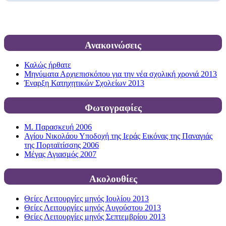
Ανακοινώσεις
Καλώς ήρθατε
Μηνύματα Αρχιεπισκόπου για την νέα σχολική χρονιά 2013
Έναρξη Κατηχητικών Σχολείων 2013
Φωτογραφίες
Μ. Παρασκευή 2006
Αγίου Νικολάου Υποδοχή της Ιεράς Εικόνας της Παναγιάς
της Πορταϊτίσσης 2006
Μέγας Αγιασμός 2007
Ακολουθίες
Θείες Λειτουργίες μηνός Ιουλίου 2013
Θείες Λειτουργίες μηνός Αυγούστου 2013
Θείες Λειτουργίες μηνός Σεπτεμβρίου 2013