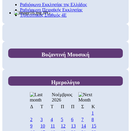
Ραδιόφωνο Εκκλησίας της Ελλάδος
Ραδιόφωνο Πειραϊκής Εκκλησίας
Τηλεοπτικός Σταθμός 4Ε
Βυζαντινή Μουσική
Ημερολόγιο
Νοέμβριος
2026
Δ
Τ
Τ
Π
Π
Σ
Κ
1
2
3
4
5
6
7
8
9
10
11
12
13
14
15