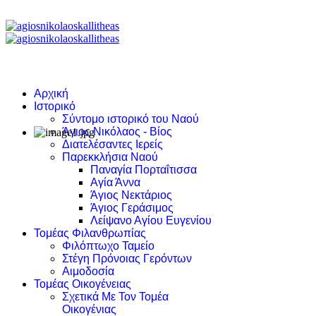
Αρχική
Ιστορικό
Σύντομο ιστορικό του Ναού
Άγιος Νικόλαος - Βίος
Διατελέσαντες Ιερείς
Παρεκκλήσια Ναού
Παναγία Πορταΐτισσα
Αγία Άννα
Άγιος Νεκτάριος
Άγιος Γεράσιμος
Λείψανο Αγίου Ευγενίου
Τομέας Φιλανθρωπίας
Φιλόπτωχο Ταμείο
Στέγη Πρόνοιας Γερόντων
Αιμοδοσία
Τομέας Οικογένειας
Σχετικά Με Τον Τομέα
Οικογένιας