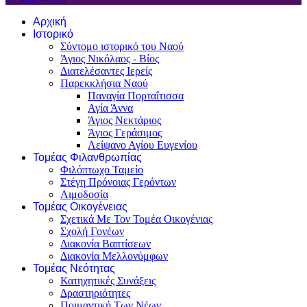
Αρχική
Ιστορικό
Σύντομο ιστορικό του Ναού
Άγιος Νικόλαος - Βίος
Διατελέσαντες Ιερείς
Παρεκκλήσια Ναού
Παναγία Πορταΐτισσα
Αγία Άννα
Άγιος Νεκτάριος
Άγιος Γεράσιμος
Λείψανο Αγίου Ευγενίου
Τομέας Φιλανθρωπίας
Φιλόπτωχο Ταμείο
Στέγη Πρόνοιας Γερόντων
Αιμοδοσία
Τομέας Οικογένειας
Σχετικά Με Τον Τομέα Οικογένιας
Σχολή Γονέων
Διακονία Βαπτίσεων
Διακονία Μελλονύμφων
Τομέας Νεότητας
Κατηχητικές Συνάξεις
Δραστηριότητες
Ποιμαντική Των Νέων