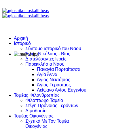
Αρχική
Ιστορικό
Σύντομο ιστορικό του Ναού
Άγιος Νικόλαος - Βίος
Διατελέσαντες Ιερείς
Παρεκκλήσια Ναού
Παναγία Πορταΐτισσα
Αγία Άννα
Άγιος Νεκτάριος
Άγιος Γεράσιμος
Λείψανο Αγίου Ευγενίου
Τομέας Φιλανθρωπίας
Φιλόπτωχο Ταμείο
Στέγη Πρόνοιας Γερόντων
Αιμοδοσία
Τομέας Οικογένειας
Σχετικά Με Τον Τομέα
Οικογένιας