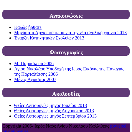
Ανακοινώσεις
Καλώς ήρθατε
Μηνύματα Αρχιεπισκόπου για την νέα σχολική χρονιά 2013
Έναρξη Κατηχητικών Σχολείων 2013
Φωτογραφίες
Μ. Παρασκευή 2006
Αγίου Νικολάου Υποδοχή της Ιεράς Εικόνας της Παναγιάς
της Πορταϊτίσσης 2006
Μέγας Αγιασμός 2007
Ακολουθίες
Θείες Λειτουργίες μηνός Ιουλίου 2013
Θείες Λειτουργίες μηνός Αυγούστου 2013
Θείες Λειτουργίες μηνός Σεπτεμβρίου 2013
Copyright 2006-
Ιερός Ναός Αγίου Νικολάου Καλλιθέας
powered
by digi waves