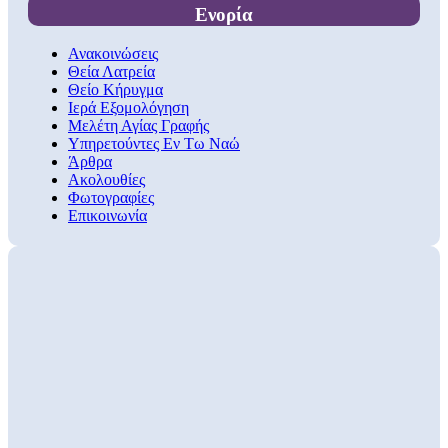
Ενορία
Ανακοινώσεις
Θεία Λατρεία
Θείο Κήρυγμα
Ιερά Εξομολόγηση
Μελέτη Αγίας Γραφής
Υπηρετούντες Εν Τω Ναώ
Άρθρα
Ακολουθίες
Φωτογραφίες
Επικοινωνία