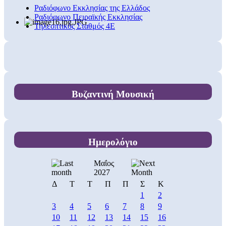
Ραδιόφωνο Εκκλησίας της Ελλάδος
Ραδιόφωνο Πειραϊκής Εκκλησίας
Τηλεοπτικός Σταθμός 4Ε
Βυζαντινή Μουσική
Ημερολόγιο
Μαΐος
2027
Δ
Τ
Τ
Π
Π
Σ
Κ
1
2
3
4
5
6
7
8
9
10
11
12
13
14
15
16