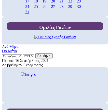
17
18
19
20
21
22
23
24
25
26
27
28
29
30
31
Ομιλίες Γονέων
Ανά Μήνα
Για Μήνα
Για Μήνα
Πέμπτη 16 Σεπτέμβριος 2021
Δε βρέθηκαν Εκδηλώσεις