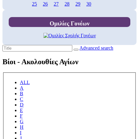
25
26
27
28
29
30
Ομιλίες Γονέων
Advanced search
Βίοι - Ακολουθίες Αγίων
ALL
A
B
C
D
E
F
G
H
I
J