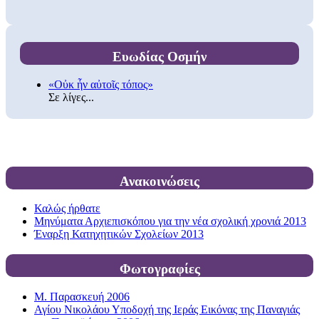
Ευωδίας Οσμήν
«Οὐκ ἦν αὐτοῖς τόπος»
Σε λίγες...
Ανακοινώσεις
Καλώς ήρθατε
Μηνύματα Αρχιεπισκόπου για την νέα σχολική χρονιά 2013
Έναρξη Κατηχητικών Σχολείων 2013
Φωτογραφίες
Μ. Παρασκευή 2006
Αγίου Νικολάου Υποδοχή της Ιεράς Εικόνας της Παναγιάς