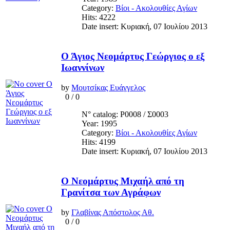
Category:
Βίοι - Ακολουθίες Αγίων
Hits: 4222
Date insert: Κυριακή, 07 Ιουλίου 2013
Ο Άγιος Νεομάρτυς Γεώργιος ο εξ
Ιωαννίνων
by
Μουτσίκας Ευάγγελος
0
/
0
N° catalog: Ρ0008 / Σ0003
Year: 1995
Category:
Βίοι - Ακολουθίες Αγίων
Hits: 4199
Date insert: Κυριακή, 07 Ιουλίου 2013
Ο Νεομάρτυς Μιχαήλ από τη
Γρανίτσα των Αγράφων
by
Γλαβίνας Απόστολος Αθ.
0
/
0