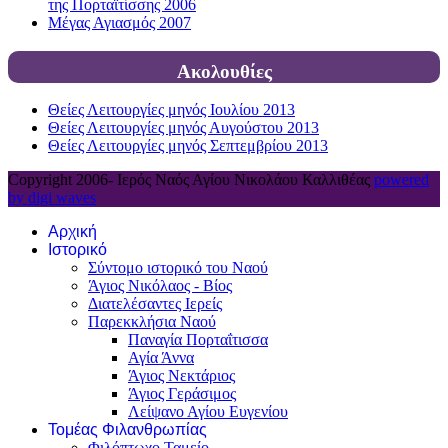
της Πορταϊτίσσης 2006
Μέγας Αγιασμός 2007
Ακολουθίες
Θείες Λειτουργίες μηνός Ιουλίου 2013
Θείες Λειτουργίες μηνός Αυγούστου 2013
Θείες Λειτουργίες μηνός Σεπτεμβρίου 2013
Copyright 2006-
Ιερός Ναός Αγίου Νικολάου Καλλιθέας
powered
by digi waves
Αρχική
Ιστορικό
Σύντομο ιστορικό του Ναού
Άγιος Νικόλαος - Βίος
Διατελέσαντες Ιερείς
Παρεκκλήσια Ναού
Παναγία Πορταΐτισσα
Αγία Άννα
Άγιος Νεκτάριος
Άγιος Γεράσιμος
Λείψανο Αγίου Ευγενίου
Τομέας Φιλανθρωπίας
Φιλόπτωχο Ταμείο