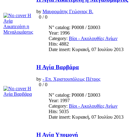
by
Μαυρομάτης Γεώργιος Β.
0
/
0
N° catalog: Ρ0008 / Σ0003
Year: 1996
Category:
Βίοι - Ακολουθίες Αγίων
Hits: 4882
Date insert: Κυριακή, 07 Ιουλίου 2013
Η Αγία Βαρβάρα
by
- Επ. Χριστουπόλεως Πέτρος
0
/
0
N° catalog: Ρ0008 / Σ0003
Year: 1997
Category:
Βίοι - Ακολουθίες Αγίων
Hits: 5035
Date insert: Κυριακή, 07 Ιουλίου 2013
Η Αγία Υπομονή