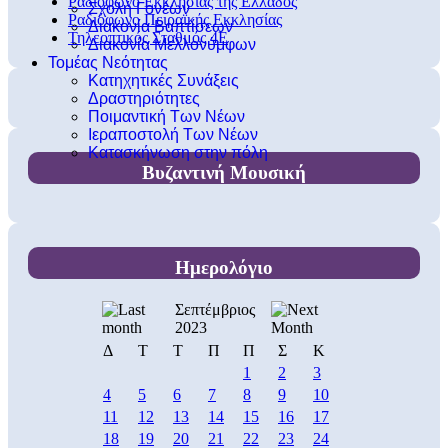
Ραδιόφωνο Εκκλησίας της Ελλάδος
Σχολή Γονέων
Ραδιόφωνο Πειραϊκής Εκκλησίας
Διακονία Βαπτίσεων
Τηλεοπτικός Σταθμός 4Ε
Διακονία Μελλονύμφων
Τομέας Νεότητας
Κατηχητικές Συνάξεις
Δραστηριότητες
Ποιμαντική Των Νέων
Ιεραποστολή Των Νέων
Κατασκήνωση στην πόλη
Βυζαντινή Μουσική
Ημερολόγιο
Σεπτέμβριος
2023
Δ
Τ
Τ
Π
Π
Σ
Κ
1
2
3
4
5
6
7
8
9
10
11
12
13
14
15
16
17
18
19
20
21
22
23
24