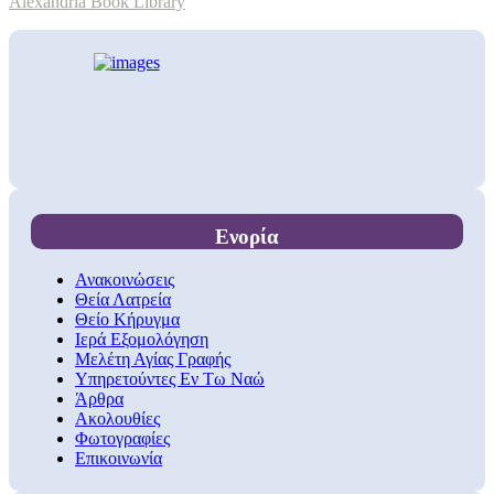
Alexandria Book Library
Ενορία
Ανακοινώσεις
Θεία Λατρεία
Θείο Κήρυγμα
Ιερά Εξομολόγηση
Μελέτη Αγίας Γραφής
Υπηρετούντες Εν Τω Ναώ
Άρθρα
Ακολουθίες
Φωτογραφίες
Επικοινωνία