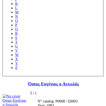
K
L
M
N
O
P
Q
R
S
T
U
V
W
X
Y
Z
Όσιος Ευγένιος ο Αιτωλός
5
/
1
N° catalog: Ρ0008 / Σ0003
Year: 1983