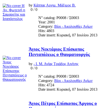
by
Κάππας Αρχιμ. Μάξιμος Β.
0
/
0
N° catalog: Ρ0008 / Σ0003
Year: 2001
Category:
Βίοι - Ακολουθίες Αγίων
Hits: 4803
Date insert: Κυριακή, 07 Ιουλίου 2013
Άγιος Νεκτάριος Επίσκοπος
Πενταπόλεως ο Θαυματουργός
by
- Ι. Μ. Αγίας Τριάδος Αιγίνης
0
/
0
N° catalog: Ρ0008 / Σ0003
Category:
Βίοι - Ακολουθίες Αγίων
Hits: 4724
Date insert: Κυριακή, 07 Ιουλίου 2013
Άγιος Πέτρος Επίσκοπος Άργους ο