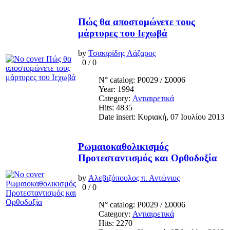
Πώς θα αποστομώνετε τους
μάρτυρες του Ιεχωβά
by
Τσακιρίδης Λάζαρος
0
/
0
N° catalog: Ρ0029 / Σ0006
Year: 1994
Category:
Αντιαιρετικά
Hits: 4835
Date insert: Κυριακή, 07 Ιουλίου 2013
Ρωμαιοκαθολικισμός
Προτεσταντισμός και Ορθοδοξία
by
Αλεβιζόπουλος π. Αντώνιος
0
/
0
N° catalog: Ρ0029 / Σ0006
Category:
Αντιαιρετικά
Hits: 2270