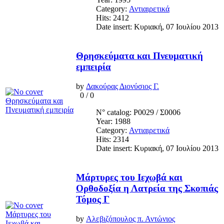
Category:
Αντιαιρετικά
Hits: 2412
Date insert: Κυριακή, 07 Ιουλίου 2013
Θρησκεύματα και Πνευματική
εμπειρία
by
Δακούρας Διονύσιος Γ.
0
/
0
N° catalog: Ρ0029 / Σ0006
Year: 1988
Category:
Αντιαιρετικά
Hits: 2314
Date insert: Κυριακή, 07 Ιουλίου 2013
Μάρτυρες του Ιεχωβά και
Ορθοδοξία η Λατρεία της Σκοπιάς
Τόμος Γ
by
Αλεβιζόπουλος π. Αντώνιος