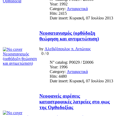
Year: 1992
Category:
Αντιαιρετικά
Hits: 2415
Date insert: Κυριακή, 07 Ιουλίου 2013
Νεοσατανισμός (ορθόδοξη
θεώρηση και αντιμετώπιση)
by
Αλεβιζόπουλος π. Αντώνιος
0
/
0
N° catalog: Ρ0029 / Σ0006
Year: 1996
Category:
Αντιαιρετικά
Hits: 4480
Date insert: Κυριακή, 07 Ιουλίου 2013
Νεοφανείς αιρέσεις
καταστροφικές λατρείες στο φως
της Ορθοδοξίας