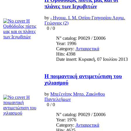
πλάνες των Ιεχωβιτών
by
- Ηγουμ. Ι. Μ. Οσίου Γρηγορίου Αρχιμ.
Γεώργιος (2)
0
/
0
N° catalog: Ρ0029 / Σ0006
Year: 1996
Category:
Αντιαιρετικά
Hits: 4398
Date insert: Κυριακή, 07 Ιουλίου 2013
Η ποιμαντική αντιμετώπιση του
χιλιασμού
by
Μπεζενίτης Μητρ. Ζακύνθου
Παντελεήμων
0
/
0
N° catalog: Ρ0029 / Σ0006
Year: 1976
Category:
Αντιαιρετικά
Hits: 4625