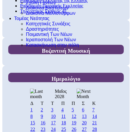
Ραδιόφωνο Εκκλησίας της Ελλάδος
Σχολή Γονέων
Ραδιόφωνο Πειραϊκής Εκκλησίας
Διακονία Βαπτίσεων
Τηλεοπτικός Σταθμός 4Ε
Διακονία Μελλονύμφων
Τομέας Νεότητας
Κατηχητικές Συνάξεις
Δραστηριότητες
Ποιμαντική Των Νέων
Ιεραποστολή Των Νέων
Κατασκήνωση στην πόλη
Βυζαντινή Μουσική
Ημερολόγιο
Μαΐος
2028
Δ
Τ
Τ
Π
Π
Σ
Κ
1
2
3
4
5
6
7
8
9
10
11
12
13
14
15
16
17
18
19
20
21
22
23
24
25
26
27
28