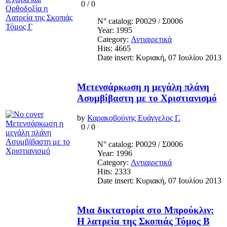
0
/
0
N° catalog: Ρ0029 / Σ0006
Year: 1995
Category:
Αντιαιρετικά
Hits: 4665
Date insert: Κυριακή, 07 Ιουλίου 2013
Μετενσάρκωση η μεγάλη πλάνη
Ασυμβίβαστη με το Χριστιανισμό
by
Καρακοβούνης Ευάγγελος Γ.
0
/
0
N° catalog: Ρ0029 / Σ0006
Year: 1996
Category:
Αντιαιρετικά
Hits: 2333
Date insert: Κυριακή, 07 Ιουλίου 2013
Μια δικτατορία στο Μπρούκλιν:
Η λατρεία της Σκοπιάς Τόμος Β