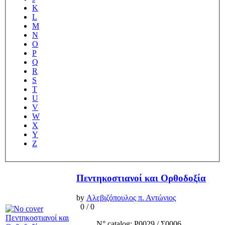
K
L
M
N
O
P
Q
R
S
T
U
V
W
X
Y
Z
Πεντηκοστιανοί και Ορθοδοξία
by
Αλεβιζόπουλος π. Αντώνιος
0
/
0
N° catalog: Ρ0029 / Σ0006