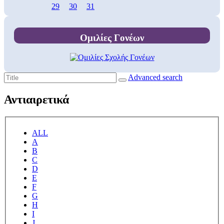
29
30
31
Ομιλίες Γονέων
Advanced search
Αντιαιρετικά
ALL
A
B
C
D
E
F
G
H
I
J