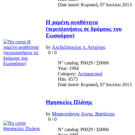
Date insert: Κυριακή, 07 Ιουλίου 2013
Η χαμένη αγαθότητα
(περιπλανήσεις σε δρόμους του
Εωσφόρου)
by
Αλεβιζόπουλος π. Αντώνιος
0
/
0
N° catalog: Ρ0029 / Σ0006
Year: 1994
Category:
Αντιαιρετικά
Hits: 4575
Date insert: Κυριακή, 07 Ιουλίου 2013
Θρησκείες Πλάνης
by
Μπακογιάννης Αρχιμ. Βασίλειος
0
/
0
N° catalog: Ρ0029 / Σ0006
Year: 1995