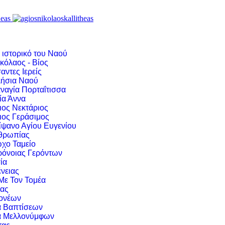
 ιστορικό του Ναού
κόλαος - Βίος
αντες Ιερείς
ήσια Ναού
ναγία Πορταΐτισσα
ία Άννα
ιος Νεκτάριος
ιος Γεράσιμος
ίψανο Αγίου Ευγενίου
νθρωπίας
χο Ταμείο
ρόνοιας Γερόντων
ία
νειας
 Με Τον Τομέα
ιας
ονέων
α Βαπτίσεων
α Μελλονύμφων