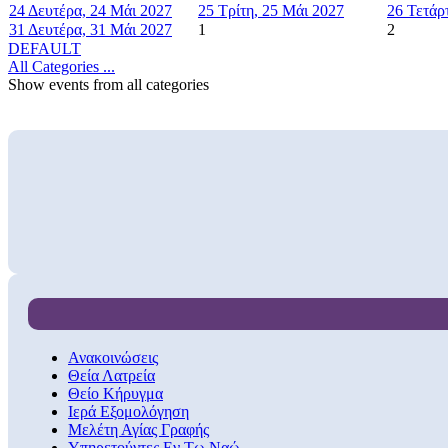
24
Δευτέρα, 24 Μάι 2027
25
Τρίτη, 25 Μάι 2027
26
Τετάρ
31
Δευτέρα, 31 Μάι 2027
1
2
DEFAULT
All Categories ...
Show events from all categories
Ανακοινώσεις
Θεία Λατρεία
Θείο Κήρυγμα
Ιερά Εξομολόγηση
Μελέτη Αγίας Γραφής
Υπηρετούντες Εν Τω Ναώ