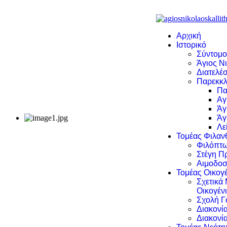
Αρχική
Ιστορικό
Σύντομο
Άγιος Νι
Διατελέσ
Παρεκκλ
Πα
Αγ
Άγ
Άγ
Λε
Τομέας Φιλα
Φιλόπτω
Στέγη Π
Αιμοδοσ
Τομέας Οικογέ
Σχετικά
Οικογέν
Σχολή Γ
Διακονί
Διακονί