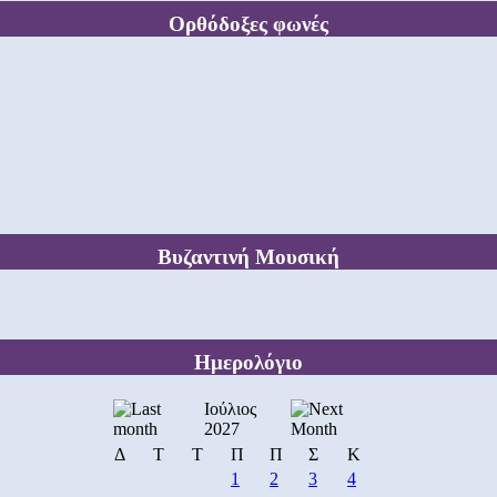
Ορθόδοξες φωνές
Βυζαντινή Μουσική
Ημερολόγιο
Ιούλιος
2027
Δ
Τ
Τ
Π
Π
Σ
Κ
1
2
3
4