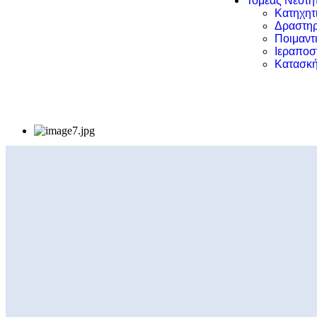
Τομέας Νεότη
Κατηχητ
Δραστηρ
Ποιμαντ
Ιεραποσ
Κατασκή