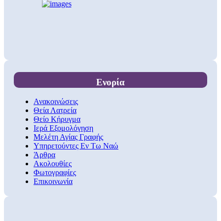
Ενορία
Ανακοινώσεις
Θεία Λατρεία
Θείο Κήρυγμα
Ιερά Εξομολόγηση
Μελέτη Αγίας Γραφής
Υπηρετούντες Εν Τω Ναώ
Άρθρα
Ακολουθίες
Φωτογραφίες
Επικοινωνία