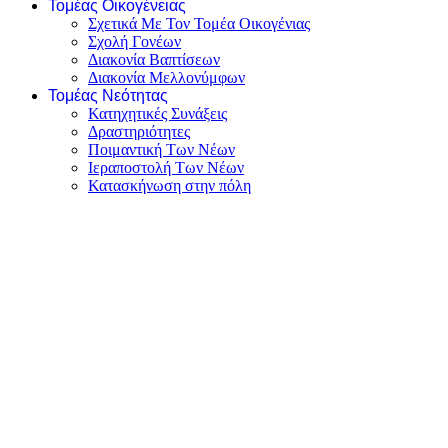
Τομέας Οικογένειας
Σχετικά Με Τον Τομέα Οικογένιας
Σχολή Γονέων
Διακονία Βαπτίσεων
Διακονία Μελλονύμφων
Τομέας Νεότητας
Κατηχητικές Συνάξεις
Δραστηριότητες
Ποιμαντική Των Νέων
Ιεραποστολή Των Νέων
Κατασκήνωση στην πόλη