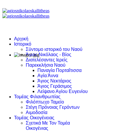
Αρχική
Ιστορικό
Σύντομο ιστορικό του Ναού
Άγιος Νικόλαος - Βίος
Διατελέσαντες Ιερείς
Παρεκκλήσια Ναού
Παναγία Πορταΐτισσα
Αγία Άννα
Άγιος Νεκτάριος
Άγιος Γεράσιμος
Λείψανο Αγίου Ευγενίου
Τομέας Φιλανθρωπίας
Φιλόπτωχο Ταμείο
Στέγη Πρόνοιας Γερόντων
Αιμοδοσία
Τομέας Οικογένειας
Σχετικά Με Τον Τομέα
Οικογένιας