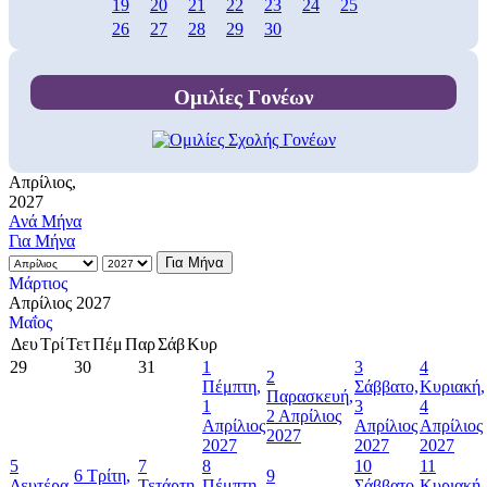
19
20
21
22
23
24
25
26
27
28
29
30
Ομιλίες Γονέων
Απρίλιος,
2027
Ανά Μήνα
Για Μήνα
Για Μήνα
Μάρτιος
Απρίλιος 2027
Μαΐος
Δευ
Τρί
Τετ
Πέμ
Παρ
Σάβ
Κυρ
29
30
31
1
3
4
2
Πέμπτη,
Σάββατο,
Κυριακή,
Παρασκευή,
1
3
4
2 Απρίλιος
Απρίλιος
Απρίλιος
Απρίλιος
2027
2027
2027
2027
5
7
8
10
11
6
Τρίτη,
9
Δευτέρα,
Τετάρτη,
Πέμπτη,
Σάββατο,
Κυριακή,