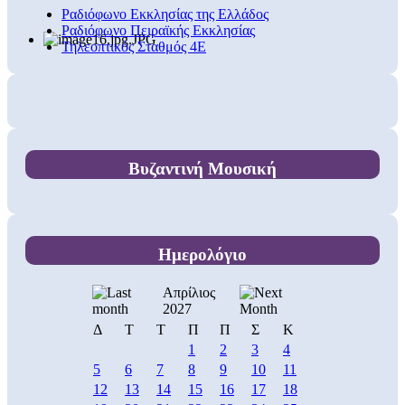
Ραδιόφωνο Εκκλησίας της Ελλάδος
Ραδιόφωνο Πειραϊκής Εκκλησίας
Τηλεοπτικός Σταθμός 4Ε
Βυζαντινή Μουσική
Ημερολόγιο
Απρίλιος
2027
Δ
Τ
Τ
Π
Π
Σ
Κ
1
2
3
4
5
6
7
8
9
10
11
12
13
14
15
16
17
18