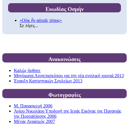
Ευωδίας Οσμήν
«Οὐκ ἦν αὐτοῖς τόπος»
Σε λίγες...
Ανακοινώσεις
Καλώς ήρθατε
Μηνύματα Αρχιεπισκόπου για την νέα σχολική χρονιά 2013
Έναρξη Κατηχητικών Σχολείων 2013
Φωτογραφίες
Μ. Παρασκευή 2006
Αγίου Νικολάου Υποδοχή της Ιεράς Εικόνας της Παναγιάς
της Πορταϊτίσσης 2006
Μέγας Αγιασμός 2007