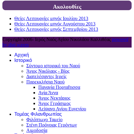
Ακολουθίες
Θείες Λειτουργίες μηνός Ιουλίου 2013
Θείες Λειτουργίες μηνός Αυγούστου 2013
Θείες Λειτουργίες μηνός Σεπτεμβρίου 2013
Copyright 2006-
Ιερός Ναός Αγίου Νικολάου Καλλιθέας
powered
by digi waves
Αρχική
Ιστορικό
Σύντομο ιστορικό του Ναού
Άγιος Νικόλαος - Βίος
Διατελέσαντες Ιερείς
Παρεκκλήσια Ναού
Παναγία Πορταΐτισσα
Αγία Άννα
Άγιος Νεκτάριος
Άγιος Γεράσιμος
Λείψανο Αγίου Ευγενίου
Τομέας Φιλανθρωπίας
Φιλόπτωχο Ταμείο
Στέγη Πρόνοιας Γερόντων
Αιμοδοσία