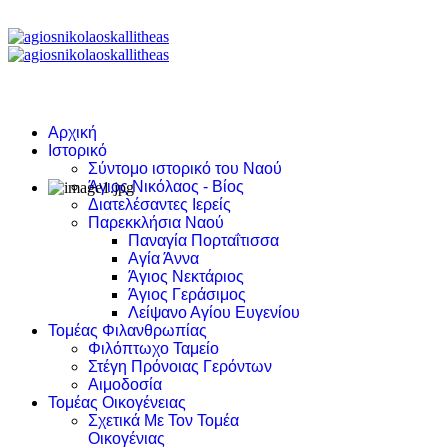
Αρχική
Ιστορικό
Σύντομο ιστορικό του Ναού
Άγιος Νικόλαος - Βίος
Διατελέσαντες Ιερείς
Παρεκκλήσια Ναού
Παναγία Πορταΐτισσα
Αγία Άννα
Άγιος Νεκτάριος
Άγιος Γεράσιμος
Λείψανο Αγίου Ευγενίου
Τομέας Φιλανθρωπίας
Φιλόπτωχο Ταμείο
Στέγη Πρόνοιας Γερόντων
Αιμοδοσία
Τομέας Οικογένειας
Σχετικά Με Τον Τομέα
Οικογένιας