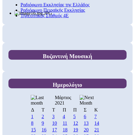
Ραδιόφωνο Εκκλησίας της Ελλάδος
Ραδιόφωνο Πειραϊκής Εκκλησίας
Τηλεοπτικός Σταθμός 4Ε
Βυζαντινή Μουσική
Ημερολόγιο
Μάρτιος
2021
Δ
Τ
Τ
Π
Π
Σ
Κ
1
2
3
4
5
6
7
8
9
10
11
12
13
14
15
16
17
18
19
20
21