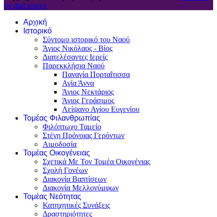
by digi waves
Αρχική
Ιστορικό
Σύντομο ιστορικό του Ναού
Άγιος Νικόλαος - Βίος
Διατελέσαντες Ιερείς
Παρεκκλήσια Ναού
Παναγία Πορταΐτισσα
Αγία Άννα
Άγιος Νεκτάριος
Άγιος Γεράσιμος
Λείψανο Αγίου Ευγενίου
Τομέας Φιλανθρωπίας
Φιλόπτωχο Ταμείο
Στέγη Πρόνοιας Γερόντων
Αιμοδοσία
Τομέας Οικογένειας
Σχετικά Με Τον Τομέα Οικογένιας
Σχολή Γονέων
Διακονία Βαπτίσεων
Διακονία Μελλονύμφων
Τομέας Νεότητας
Κατηχητικές Συνάξεις
Δραστηριότητες