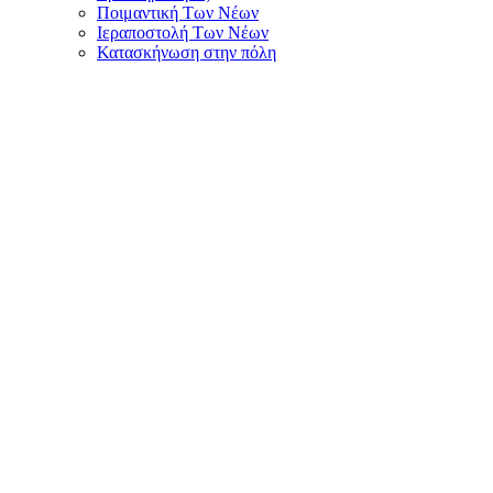
Ποιμαντική Των Νέων
Ιεραποστολή Των Νέων
Κατασκήνωση στην πόλη