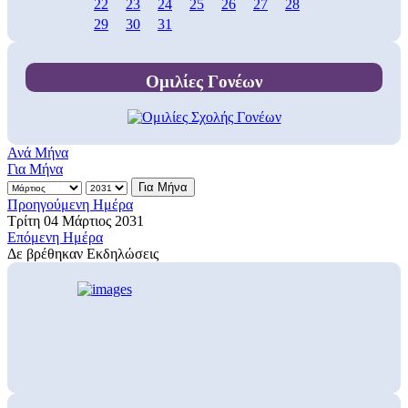
22
23
24
25
26
27
28
29
30
31
Ομιλίες Γονέων
Ανά Μήνα
Για Μήνα
Για Μήνα
Προηγούμενη Ημέρα
Τρίτη 04 Μάρτιος 2031
Επόμενη Ημέρα
Δε βρέθηκαν Εκδηλώσεις