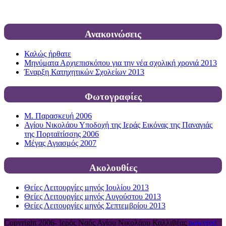
Ανακοινώσεις
Καλώς ήρθατε
Μηνύματα Αρχιεπισκόπου για την νέα σχολική χρονιά 2013
Έναρξη Κατηχητικών Σχολείων 2013
Φωτογραφίες
Μ. Παρασκευή 2006
Αγίου Νικολάου Υποδοχή της Ιεράς Εικόνας της Παναγιάς
της Πορταϊτίσσης 2006
Μέγας Αγιασμός 2007
Ακολουθίες
Θείες Λειτουργίες μηνός Ιουλίου 2013
Θείες Λειτουργίες μηνός Αυγούστου 2013
Θείες Λειτουργίες μηνός Σεπτεμβρίου 2013
Copyright 2006-
Ιερός Ναός Αγίου Νικολάου Καλλιθέας
powered