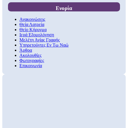
Ενορία
Ανακοινώσεις
Θεία Λατρεία
Θείο Κήρυγμα
Ιερά Εξομολόγηση
Μελέτη Αγίας Γραφής
Υπηρετούντες Εν Τω Ναώ
Άρθρα
Ακολουθίες
Φωτογραφίες
Επικοινωνία