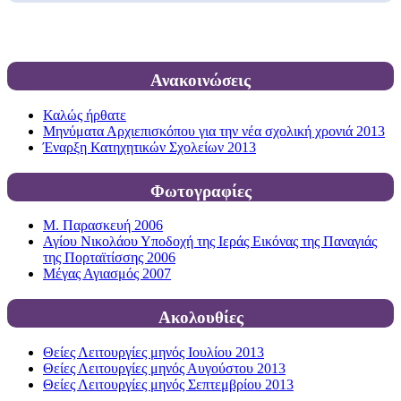
Ανακοινώσεις
Καλώς ήρθατε
Μηνύματα Αρχιεπισκόπου για την νέα σχολική χρονιά 2013
Έναρξη Κατηχητικών Σχολείων 2013
Φωτογραφίες
Μ. Παρασκευή 2006
Αγίου Νικολάου Υποδοχή της Ιεράς Εικόνας της Παναγιάς
της Πορταϊτίσσης 2006
Μέγας Αγιασμός 2007
Ακολουθίες
Θείες Λειτουργίες μηνός Ιουλίου 2013
Θείες Λειτουργίες μηνός Αυγούστου 2013
Θείες Λειτουργίες μηνός Σεπτεμβρίου 2013