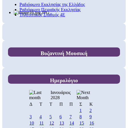
Ραδιόφωνο Εκκλησίας της Ελλάδος
Ραδιόφωνο Πειραϊκής Εκκλησίας
Τηλεοπτικός Σταθμός 4Ε
Βυζαντινή Μουσική
Ημερολόγιο
Ιανουάριος
2028
Δ
Τ
Τ
Π
Π
Σ
Κ
1
2
3
4
5
6
7
8
9
10
11
12
13
14
15
16