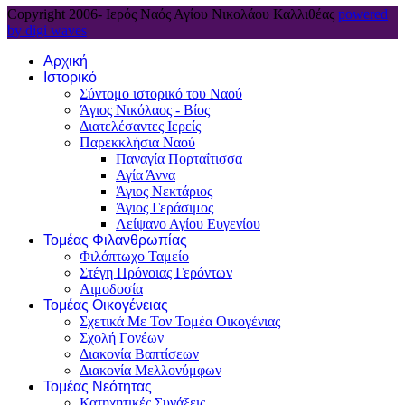
Copyright 2006-
Ιερός Ναός Αγίου Νικολάου Καλλιθέας
powered
by digi waves
Αρχική
Ιστορικό
Σύντομο ιστορικό του Ναού
Άγιος Νικόλαος - Βίος
Διατελέσαντες Ιερείς
Παρεκκλήσια Ναού
Παναγία Πορταΐτισσα
Αγία Άννα
Άγιος Νεκτάριος
Άγιος Γεράσιμος
Λείψανο Αγίου Ευγενίου
Τομέας Φιλανθρωπίας
Φιλόπτωχο Ταμείο
Στέγη Πρόνοιας Γερόντων
Αιμοδοσία
Τομέας Οικογένειας
Σχετικά Με Τον Τομέα Οικογένιας
Σχολή Γονέων
Διακονία Βαπτίσεων
Διακονία Μελλονύμφων
Τομέας Νεότητας
Κατηχητικές Συνάξεις