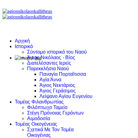
Αρχική
Ιστορικό
Σύντομο ιστορικό του Ναού
Άγιος Νικόλαος - Βίος
Διατελέσαντες Ιερείς
Παρεκκλήσια Ναού
Παναγία Πορταΐτισσα
Αγία Άννα
Άγιος Νεκτάριος
Άγιος Γεράσιμος
Λείψανο Αγίου Ευγενίου
Τομέας Φιλανθρωπίας
Φιλόπτωχο Ταμείο
Στέγη Πρόνοιας Γερόντων
Αιμοδοσία
Τομέας Οικογένειας
Σχετικά Με Τον Τομέα
Οικογένιας