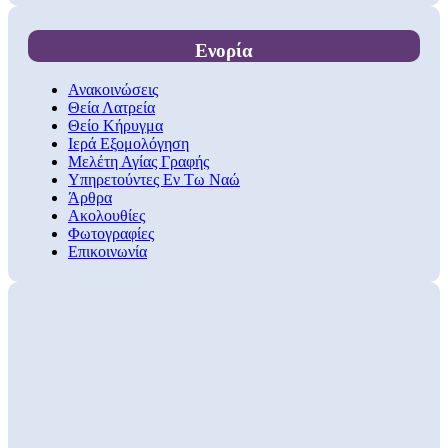
Ενορία
Ανακοινώσεις
Θεία Λατρεία
Θείο Κήρυγμα
Ιερά Εξομολόγηση
Μελέτη Αγίας Γραφής
Υπηρετούντες Εν Τω Ναώ
Άρθρα
Ακολουθίες
Φωτογραφίες
Επικοινωνία