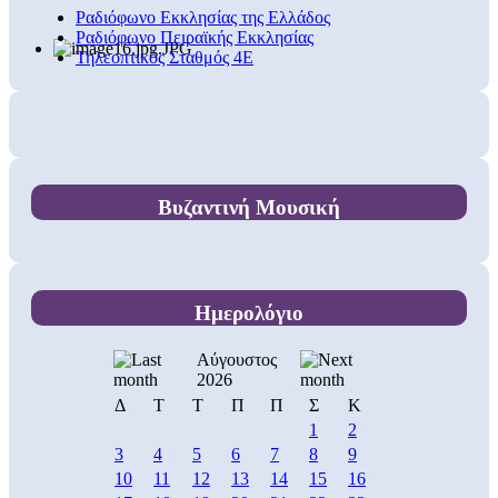
Ραδιόφωνο Εκκλησίας της Ελλάδος
Ραδιόφωνο Πειραϊκής Εκκλησίας
Τηλεοπτικός Σταθμός 4Ε
Βυζαντινή Μουσική
Ημερολόγιο
Αύγουστος
2026
Δ
Τ
Τ
Π
Π
Σ
Κ
1
2
3
4
5
6
7
8
9
10
11
12
13
14
15
16