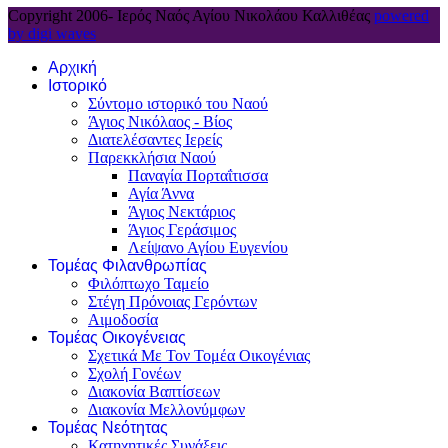
Copyright 2006-
Ιερός Ναός Αγίου Νικολάου Καλλιθέας
powered
by digi waves
Αρχική
Ιστορικό
Σύντομο ιστορικό του Ναού
Άγιος Νικόλαος - Βίος
Διατελέσαντες Ιερείς
Παρεκκλήσια Ναού
Παναγία Πορταΐτισσα
Αγία Άννα
Άγιος Νεκτάριος
Άγιος Γεράσιμος
Λείψανο Αγίου Ευγενίου
Τομέας Φιλανθρωπίας
Φιλόπτωχο Ταμείο
Στέγη Πρόνοιας Γερόντων
Αιμοδοσία
Τομέας Οικογένειας
Σχετικά Με Τον Τομέα Οικογένιας
Σχολή Γονέων
Διακονία Βαπτίσεων
Διακονία Μελλονύμφων
Τομέας Νεότητας
Κατηχητικές Συνάξεις