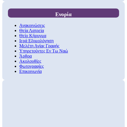
Ενορία
Ανακοινώσεις
Θεία Λατρεία
Θείο Κήρυγμα
Ιερά Εξομολόγηση
Μελέτη Αγίας Γραφής
Υπηρετούντες Εν Τω Ναώ
Άρθρα
Ακολουθίες
Φωτογραφίες
Επικοινωνία