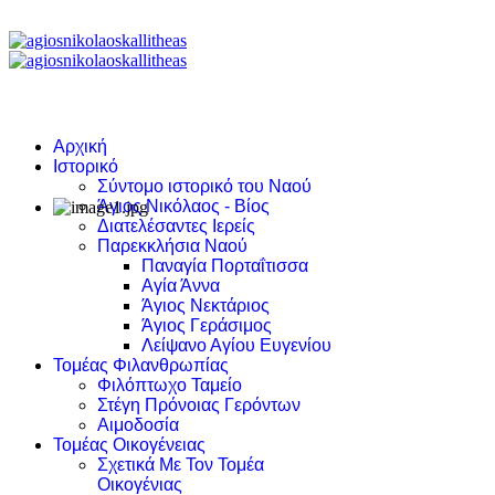
Αρχική
Ιστορικό
Σύντομο ιστορικό του Ναού
Άγιος Νικόλαος - Βίος
Διατελέσαντες Ιερείς
Παρεκκλήσια Ναού
Παναγία Πορταΐτισσα
Αγία Άννα
Άγιος Νεκτάριος
Άγιος Γεράσιμος
Λείψανο Αγίου Ευγενίου
Τομέας Φιλανθρωπίας
Φιλόπτωχο Ταμείο
Στέγη Πρόνοιας Γερόντων
Αιμοδοσία
Τομέας Οικογένειας
Σχετικά Με Τον Τομέα
Οικογένιας