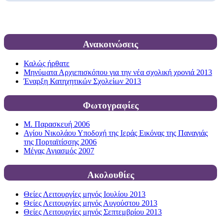
Ανακοινώσεις
Καλώς ήρθατε
Μηνύματα Αρχιεπισκόπου για την νέα σχολική χρονιά 2013
Έναρξη Κατηχητικών Σχολείων 2013
Φωτογραφίες
Μ. Παρασκευή 2006
Αγίου Νικολάου Υποδοχή της Ιεράς Εικόνας της Παναγιάς
της Πορταϊτίσσης 2006
Μέγας Αγιασμός 2007
Ακολουθίες
Θείες Λειτουργίες μηνός Ιουλίου 2013
Θείες Λειτουργίες μηνός Αυγούστου 2013
Θείες Λειτουργίες μηνός Σεπτεμβρίου 2013