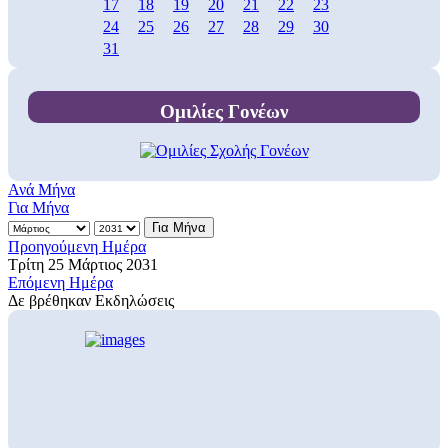
17
18
19
20
21
22
23
24
25
26
27
28
29
30
31
Ομιλίες Γονέων
Ανά Μήνα
Για Μήνα
Για Μήνα
Προηγούμενη Ημέρα
Τρίτη 25 Μάρτιος 2031
Επόμενη Ημέρα
Δε βρέθηκαν Εκδηλώσεις