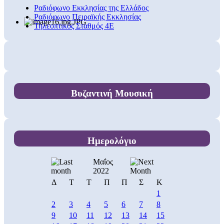
Ραδιόφωνο Εκκλησίας της Ελλάδος
Ραδιόφωνο Πειραϊκής Εκκλησίας
Τηλεοπτικός Σταθμός 4Ε
Βυζαντινή Μουσική
Ημερολόγιο
Μαΐος
2022
Δ
Τ
Τ
Π
Π
Σ
Κ
1
2
3
4
5
6
7
8
9
10
11
12
13
14
15