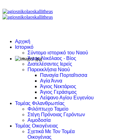
Αρχική
Ιστορικό
Σύντομο ιστορικό του Ναού
Άγιος Νικόλαος - Βίος
Διατελέσαντες Ιερείς
Παρεκκλήσια Ναού
Παναγία Πορταΐτισσα
Αγία Άννα
Άγιος Νεκτάριος
Άγιος Γεράσιμος
Λείψανο Αγίου Ευγενίου
Τομέας Φιλανθρωπίας
Φιλόπτωχο Ταμείο
Στέγη Πρόνοιας Γερόντων
Αιμοδοσία
Τομέας Οικογένειας
Σχετικά Με Τον Τομέα
Οικογένιας