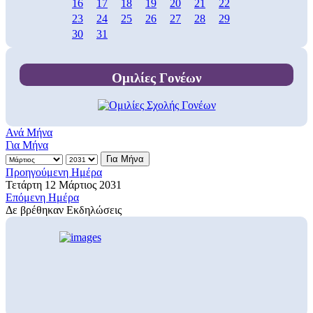
16
17
18
19
20
21
22
23
24
25
26
27
28
29
30
31
Ομιλίες Γονέων
Ανά Μήνα
Για Μήνα
Για Μήνα
Προηγούμενη Ημέρα
Τετάρτη 12 Μάρτιος 2031
Επόμενη Ημέρα
Δε βρέθηκαν Εκδηλώσεις