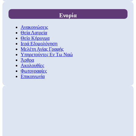
Ενορία
Ανακοινώσεις
Θεία Λατρεία
Θείο Κήρυγμα
Ιερά Εξομολόγηση
Μελέτη Αγίας Γραφής
Υπηρετούντες Εν Τω Ναώ
Άρθρα
Ακολουθίες
Φωτογραφίες
Επικοινωνία