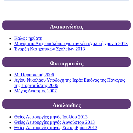
Ανακοινώσεις
Καλώς ήρθατε
Μηνύματα Αρχιεπισκόπου για την νέα σχολική χρονιά 2013
Έναρξη Κατηχητικών Σχολείων 2013
Φωτογραφίες
Μ. Παρασκευή 2006
Αγίου Νικολάου Υποδοχή της Ιεράς Εικόνας της Παναγιάς
της Πορταϊτίσσης 2006
Μέγας Αγιασμός 2007
Ακολουθίες
Θείες Λειτουργίες μηνός Ιουλίου 2013
Θείες Λειτουργίες μηνός Αυγούστου 2013
Θείες Λειτουργίες μηνός Σεπτεμβρίου 2013