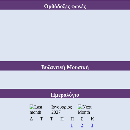
Ορθόδοξες φωνές
Βυζαντινή Μουσική
Ημερολόγιο
Ιανουάριος
2027
Δ
Τ
Τ
Π
Π
Σ
Κ
1
2
3