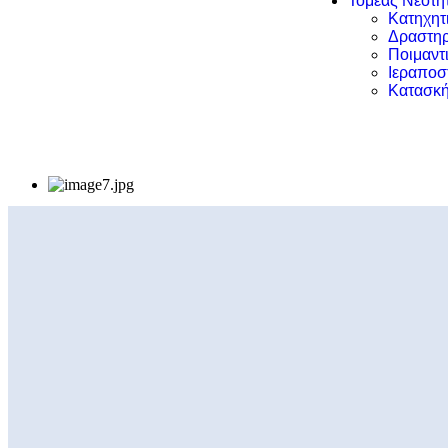
Τομέας Νεότη
Κατηχητ
Δραστηρ
Ποιμαντ
Ιεραποσ
Κατασκή