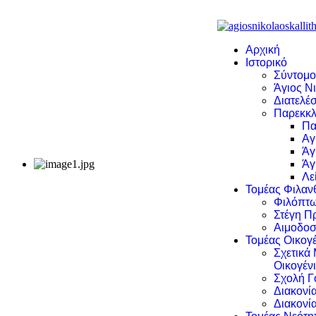
Αρχική
Ιστορικό
Σύντομο
Άγιος Νι
Διατελέσ
Παρεκκλ
Πα
Αγ
Άγ
Άγ
Λε
Τομέας Φιλα
Φιλόπτω
Στέγη Π
Αιμοδοσ
Τομέας Οικογέ
Σχετικά
Οικογέν
Σχολή Γ
Διακονί
Διακονί