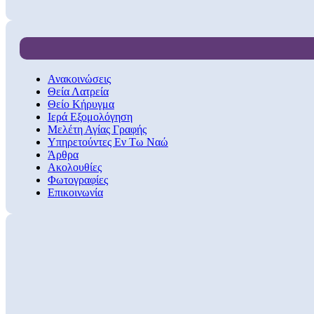
Ανακοινώσεις
Θεία Λατρεία
Θείο Κήρυγμα
Ιερά Εξομολόγηση
Μελέτη Αγίας Γραφής
Υπηρετούντες Εν Τω Ναώ
Άρθρα
Ακολουθίες
Φωτογραφίες
Επικοινωνία