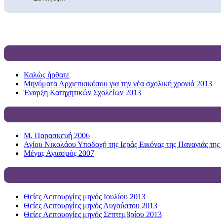
Καλώς ήρθατε
Μηνύματα Αρχιεπισκόπου για την νέα σχολική χρονιά 2013
Έναρξη Κατηχητικών Σχολείων 2013
Μ. Παρασκευή 2006
Αγίου Νικολάου Υποδοχή της Ιεράς Εικόνας της Παναγιάς της
Μέγας Αγιασμός 2007
Θείες Λειτουργίες μηνός Ιουλίου 2013
Θείες Λειτουργίες μηνός Αυγούστου 2013
Θείες Λειτουργίες μηνός Σεπτεμβρίου 2013