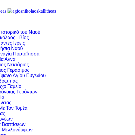
 ιστορικό του Ναού
κόλαος - Βίος
αντες Ιερείς
ήσια Ναού
ναγία Πορταΐτισσα
ία Άννα
ιος Νεκτάριος
ιος Γεράσιμος
ίψανο Αγίου Ευγενίου
νθρωπίας
χο Ταμείο
ρόνοιας Γερόντων
ία
νειας
 Με Τον Τομέα
ιας
ονέων
α Βαπτίσεων
α Μελλονύμφων