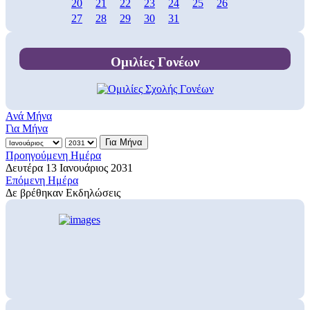
20
21
22
23
24
25
26
27
28
29
30
31
Ομιλίες Γονέων
Ανά Μήνα
Για Μήνα
Για Μήνα
Προηγούμενη Ημέρα
Δευτέρα 13 Ιανουάριος 2031
Επόμενη Ημέρα
Δε βρέθηκαν Εκδηλώσεις