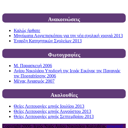
Ανακοινώσεις
Καλώς ήρθατε
Μηνύματα Αρχιεπισκόπου για την νέα σχολική χρονιά 2013
Έναρξη Κατηχητικών Σχολείων 2013
Φωτογραφίες
Μ. Παρασκευή 2006
Αγίου Νικολάου Υποδοχή της Ιεράς Εικόνας της Παναγιάς
της Πορταϊτίσσης 2006
Μέγας Αγιασμός 2007
Ακολουθίες
Θείες Λειτουργίες μηνός Ιουλίου 2013
Θείες Λειτουργίες μηνός Αυγούστου 2013
Θείες Λειτουργίες μηνός Σεπτεμβρίου 2013
Copyright 2006-
Ιερός Ναός Αγίου Νικολάου Καλλιθέας
powered