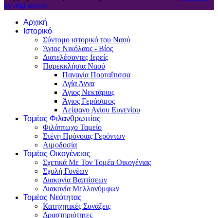
by digi waves
Αρχική
Ιστορικό
Σύντομο ιστορικό του Ναού
Άγιος Νικόλαος - Βίος
Διατελέσαντες Ιερείς
Παρεκκλήσια Ναού
Παναγία Πορταΐτισσα
Αγία Άννα
Άγιος Νεκτάριος
Άγιος Γεράσιμος
Λείψανο Αγίου Ευγενίου
Τομέας Φιλανθρωπίας
Φιλόπτωχο Ταμείο
Στέγη Πρόνοιας Γερόντων
Αιμοδοσία
Τομέας Οικογένειας
Σχετικά Με Τον Τομέα Οικογένιας
Σχολή Γονέων
Διακονία Βαπτίσεων
Διακονία Μελλονύμφων
Τομέας Νεότητας
Κατηχητικές Συνάξεις
Δραστηριότητες