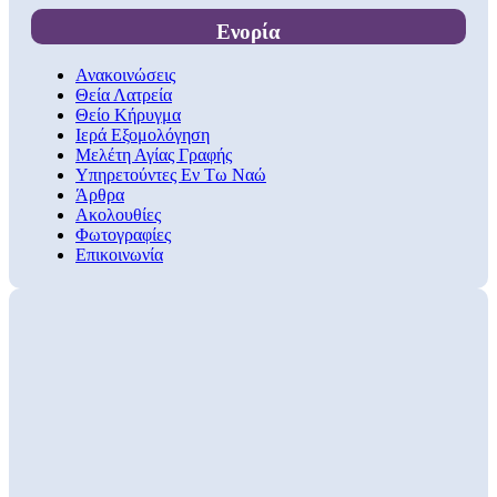
Ενορία
Ανακοινώσεις
Θεία Λατρεία
Θείο Κήρυγμα
Ιερά Εξομολόγηση
Μελέτη Αγίας Γραφής
Υπηρετούντες Εν Τω Ναώ
Άρθρα
Ακολουθίες
Φωτογραφίες
Επικοινωνία