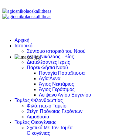
Αρχική
Ιστορικό
Σύντομο ιστορικό του Ναού
Άγιος Νικόλαος - Βίος
Διατελέσαντες Ιερείς
Παρεκκλήσια Ναού
Παναγία Πορταΐτισσα
Αγία Άννα
Άγιος Νεκτάριος
Άγιος Γεράσιμος
Λείψανο Αγίου Ευγενίου
Τομέας Φιλανθρωπίας
Φιλόπτωχο Ταμείο
Στέγη Πρόνοιας Γερόντων
Αιμοδοσία
Τομέας Οικογένειας
Σχετικά Με Τον Τομέα
Οικογένιας