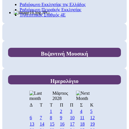
Ραδιόφωνο Εκκλησίας της Ελλάδος
Ραδιόφωνο Πειραϊκής Εκκλησίας
Τηλεοπτικός Σταθμός 4Ε
Βυζαντινή Μουσική
Ημερολόγιο
Μάρτιος
2028
Δ
Τ
Τ
Π
Π
Σ
Κ
1
2
3
4
5
6
7
8
9
10
11
12
13
14
15
16
17
18
19