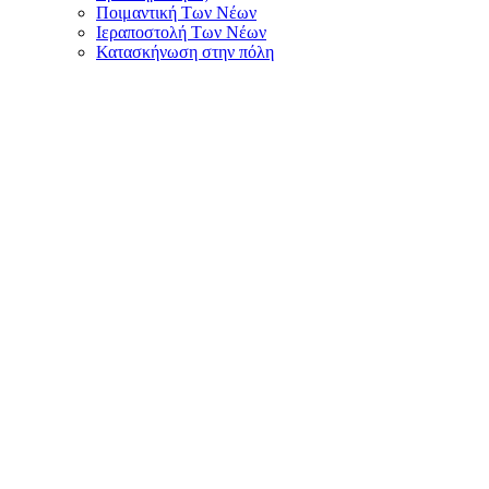
Ποιμαντική Των Νέων
Ιεραποστολή Των Νέων
Κατασκήνωση στην πόλη