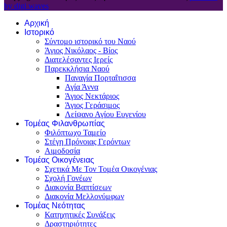
by digi waves
Αρχική
Ιστορικό
Σύντομο ιστορικό του Ναού
Άγιος Νικόλαος - Βίος
Διατελέσαντες Ιερείς
Παρεκκλήσια Ναού
Παναγία Πορταΐτισσα
Αγία Άννα
Άγιος Νεκτάριος
Άγιος Γεράσιμος
Λείψανο Αγίου Ευγενίου
Τομέας Φιλανθρωπίας
Φιλόπτωχο Ταμείο
Στέγη Πρόνοιας Γερόντων
Αιμοδοσία
Τομέας Οικογένειας
Σχετικά Με Τον Τομέα Οικογένιας
Σχολή Γονέων
Διακονία Βαπτίσεων
Διακονία Μελλονύμφων
Τομέας Νεότητας
Κατηχητικές Συνάξεις
Δραστηριότητες