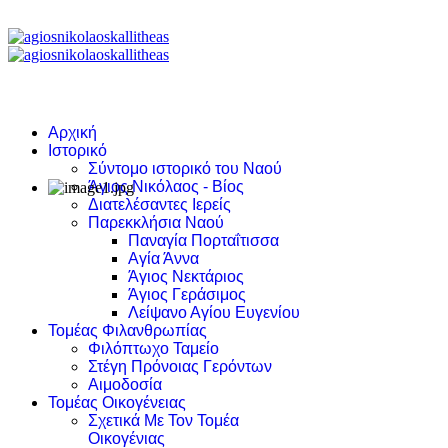
Αρχική
Ιστορικό
Σύντομο ιστορικό του Ναού
Άγιος Νικόλαος - Βίος
Διατελέσαντες Ιερείς
Παρεκκλήσια Ναού
Παναγία Πορταΐτισσα
Αγία Άννα
Άγιος Νεκτάριος
Άγιος Γεράσιμος
Λείψανο Αγίου Ευγενίου
Τομέας Φιλανθρωπίας
Φιλόπτωχο Ταμείο
Στέγη Πρόνοιας Γερόντων
Αιμοδοσία
Τομέας Οικογένειας
Σχετικά Με Τον Τομέα
Οικογένιας