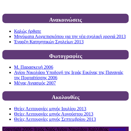
Ανακοινώσεις
Καλώς ήρθατε
Μηνύματα Αρχιεπισκόπου για την νέα σχολική χρονιά 2013
Έναρξη Κατηχητικών Σχολείων 2013
Φωτογραφίες
Μ. Παρασκευή 2006
Αγίου Νικολάου Υποδοχή της Ιεράς Εικόνας της Παναγιάς
της Πορταϊτίσσης 2006
Μέγας Αγιασμός 2007
Ακολουθίες
Θείες Λειτουργίες μηνός Ιουλίου 2013
Θείες Λειτουργίες μηνός Αυγούστου 2013
Θείες Λειτουργίες μηνός Σεπτεμβρίου 2013
Copyright 2006-
Ιερός Ναός Αγίου Νικολάου Καλλιθέας
powered