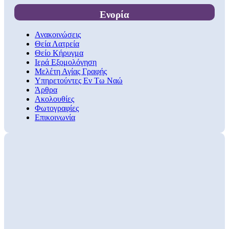
Ενορία
Ανακοινώσεις
Θεία Λατρεία
Θείο Κήρυγμα
Ιερά Εξομολόγηση
Μελέτη Αγίας Γραφής
Υπηρετούντες Εν Τω Ναώ
Άρθρα
Ακολουθίες
Φωτογραφίες
Επικοινωνία