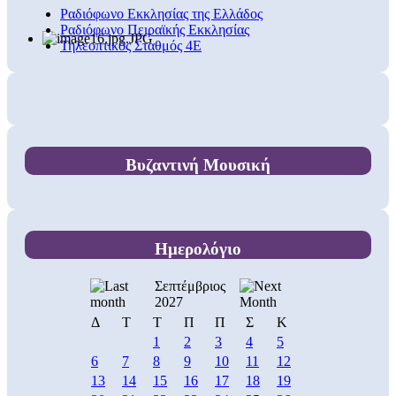
Ραδιόφωνο Εκκλησίας της Ελλάδος
Ραδιόφωνο Πειραϊκής Εκκλησίας
Τηλεοπτικός Σταθμός 4Ε
Βυζαντινή Μουσική
Ημερολόγιο
Σεπτέμβριος
2027
Δ
Τ
Τ
Π
Π
Σ
Κ
1
2
3
4
5
6
7
8
9
10
11
12
13
14
15
16
17
18
19