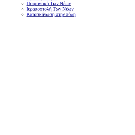
Ποιμαντική Των Νέων
Ιεραποστολή Των Νέων
Κατασκήνωση στην πόλη