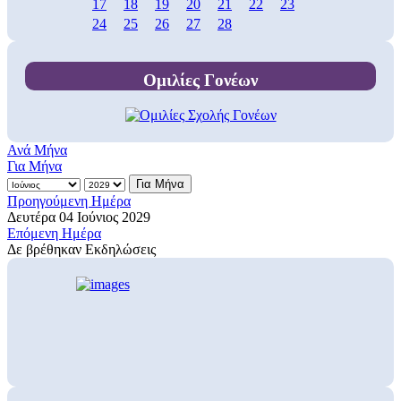
17
18
19
20
21
22
23
24
25
26
27
28
Ομιλίες Γονέων
Ανά Μήνα
Για Μήνα
Για Μήνα
Προηγούμενη Ημέρα
Δευτέρα 04 Ιούνιος 2029
Επόμενη Ημέρα
Δε βρέθηκαν Εκδηλώσεις