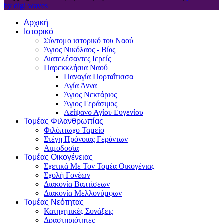
by digi waves
Αρχική
Ιστορικό
Σύντομο ιστορικό του Ναού
Άγιος Νικόλαος - Βίος
Διατελέσαντες Ιερείς
Παρεκκλήσια Ναού
Παναγία Πορταΐτισσα
Αγία Άννα
Άγιος Νεκτάριος
Άγιος Γεράσιμος
Λείψανο Αγίου Ευγενίου
Τομέας Φιλανθρωπίας
Φιλόπτωχο Ταμείο
Στέγη Πρόνοιας Γερόντων
Αιμοδοσία
Τομέας Οικογένειας
Σχετικά Με Τον Τομέα Οικογένιας
Σχολή Γονέων
Διακονία Βαπτίσεων
Διακονία Μελλονύμφων
Τομέας Νεότητας
Κατηχητικές Συνάξεις
Δραστηριότητες