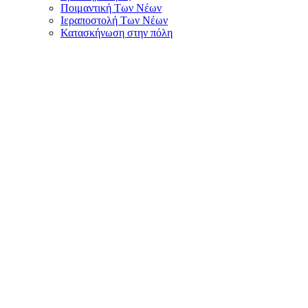
Ποιμαντική Των Νέων
Ιεραποστολή Των Νέων
Κατασκήνωση στην πόλη