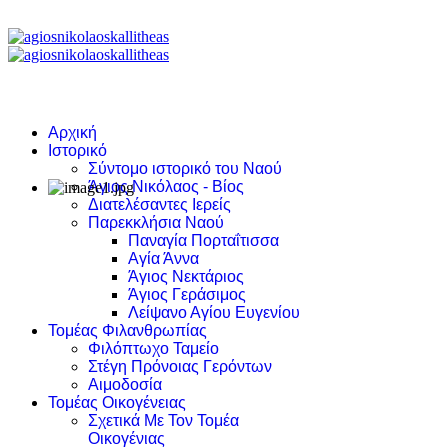
Αρχική
Ιστορικό
Σύντομο ιστορικό του Ναού
Άγιος Νικόλαος - Βίος
Διατελέσαντες Ιερείς
Παρεκκλήσια Ναού
Παναγία Πορταΐτισσα
Αγία Άννα
Άγιος Νεκτάριος
Άγιος Γεράσιμος
Λείψανο Αγίου Ευγενίου
Τομέας Φιλανθρωπίας
Φιλόπτωχο Ταμείο
Στέγη Πρόνοιας Γερόντων
Αιμοδοσία
Τομέας Οικογένειας
Σχετικά Με Τον Τομέα
Οικογένιας