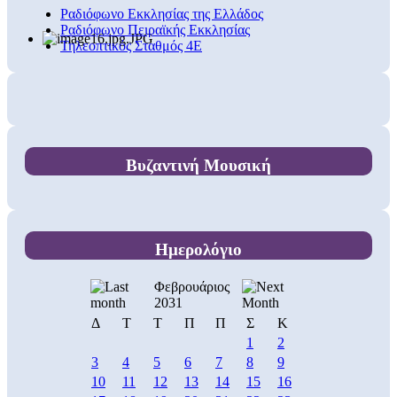
Ραδιόφωνο Εκκλησίας της Ελλάδος
Ραδιόφωνο Πειραϊκής Εκκλησίας
Τηλεοπτικός Σταθμός 4Ε
Βυζαντινή Μουσική
Ημερολόγιο
Φεβρουάριος
2031
Δ
Τ
Τ
Π
Π
Σ
Κ
1
2
3
4
5
6
7
8
9
10
11
12
13
14
15
16