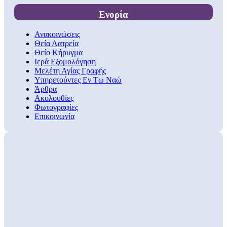
Ενορία
Ανακοινώσεις
Θεία Λατρεία
Θείο Κήρυγμα
Ιερά Εξομολόγηση
Μελέτη Αγίας Γραφής
Υπηρετούντες Εν Τω Ναώ
Άρθρα
Ακολουθίες
Φωτογραφίες
Επικοινωνία