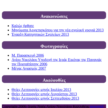
Ανακοινώσεις
Καλώς ήρθατε
Μηνύματα Αρχιεπισκόπου για την νέα σχολική χρονιά 2013
Έναρξη Κατηχητικών Σχολείων 2013
Φωτογραφίες
Μ. Παρασκευή 2006
Αγίου Νικολάου Υποδοχή της Ιεράς Εικόνας της Παναγιάς
της Πορταϊτίσσης 2006
Μέγας Αγιασμός 2007
Ακολουθίες
Θείες Λειτουργίες μηνός Ιουλίου 2013
Θείες Λειτουργίες μηνός Αυγούστου 2013
Θείες Λειτουργίες μηνός Σεπτεμβρίου 2013
Copyright 2006-
Ιερός Ναός Αγίου Νικολάου Καλλιθέας
powered