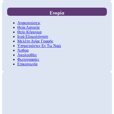
Ενορία
Ανακοινώσεις
Θεία Λατρεία
Θείο Κήρυγμα
Ιερά Εξομολόγηση
Μελέτη Αγίας Γραφής
Υπηρετούντες Εν Τω Ναώ
Άρθρα
Ακολουθίες
Φωτογραφίες
Επικοινωνία