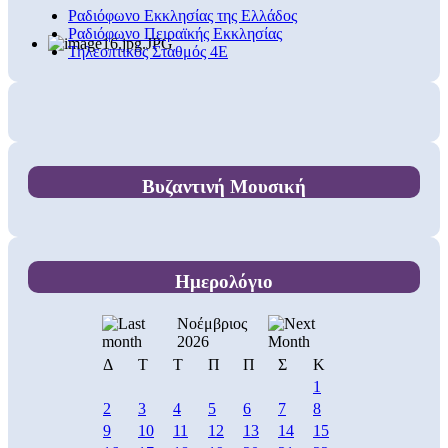
Ραδιόφωνο Εκκλησίας της Ελλάδος
Ραδιόφωνο Πειραϊκής Εκκλησίας
Τηλεοπτικός Σταθμός 4Ε
Βυζαντινή Μουσική
Ημερολόγιο
Νοέμβριος
2026
Δ
Τ
Τ
Π
Π
Σ
Κ
1
2
3
4
5
6
7
8
9
10
11
12
13
14
15