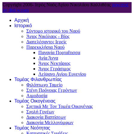
Copyright 2006-
Ιερός Ναός Αγίου Νικολάου Καλλιθέας
powered
by digi waves
Αρχική
Ιστορικό
Σύντομο ιστορικό του Ναού
Άγιος Νικόλαος - Βίος
Διατελέσαντες Ιερείς
Παρεκκλήσια Ναού
Παναγία Πορταΐτισσα
Αγία Άννα
Άγιος Νεκτάριος
Άγιος Γεράσιμος
Λείψανο Αγίου Ευγενίου
Τομέας Φιλανθρωπίας
Φιλόπτωχο Ταμείο
Στέγη Πρόνοιας Γερόντων
Αιμοδοσία
Τομέας Οικογένειας
Σχετικά Με Τον Τομέα Οικογένιας
Σχολή Γονέων
Διακονία Βαπτίσεων
Διακονία Μελλονύμφων
Τομέας Νεότητας
Κατηχητικές Συνάξεις