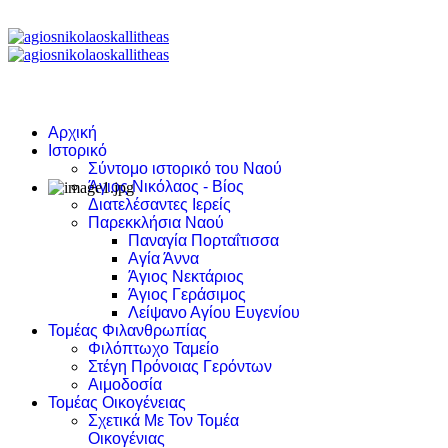
Αρχική
Ιστορικό
Σύντομο ιστορικό του Ναού
Άγιος Νικόλαος - Βίος
Διατελέσαντες Ιερείς
Παρεκκλήσια Ναού
Παναγία Πορταΐτισσα
Αγία Άννα
Άγιος Νεκτάριος
Άγιος Γεράσιμος
Λείψανο Αγίου Ευγενίου
Τομέας Φιλανθρωπίας
Φιλόπτωχο Ταμείο
Στέγη Πρόνοιας Γερόντων
Αιμοδοσία
Τομέας Οικογένειας
Σχετικά Με Τον Τομέα
Οικογένιας