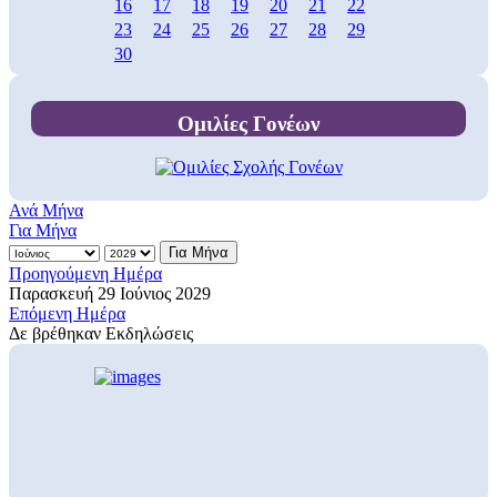
16
17
18
19
20
21
22
23
24
25
26
27
28
29
30
Ομιλίες Γονέων
Ανά Μήνα
Για Μήνα
Για Μήνα
Προηγούμενη Ημέρα
Παρασκευή 29 Ιούνιος 2029
Επόμενη Ημέρα
Δε βρέθηκαν Εκδηλώσεις