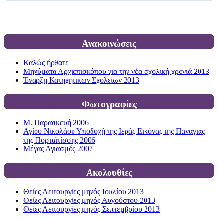
Ανακοινώσεις
Καλώς ήρθατε
Μηνύματα Αρχιεπισκόπου για την νέα σχολική χρονιά 2013
Έναρξη Κατηχητικών Σχολείων 2013
Φωτογραφίες
Μ. Παρασκευή 2006
Αγίου Νικολάου Υποδοχή της Ιεράς Εικόνας της Παναγιάς
της Πορταϊτίσσης 2006
Μέγας Αγιασμός 2007
Ακολουθίες
Θείες Λειτουργίες μηνός Ιουλίου 2013
Θείες Λειτουργίες μηνός Αυγούστου 2013
Θείες Λειτουργίες μηνός Σεπτεμβρίου 2013