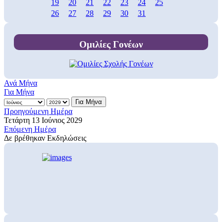
19
20
21
22
23
24
25
26
27
28
29
30
31
Ομιλίες Γονέων
Ανά Μήνα
Για Μήνα
Για Μήνα
Προηγούμενη Ημέρα
Τετάρτη 13 Ιούνιος 2029
Επόμενη Ημέρα
Δε βρέθηκαν Εκδηλώσεις