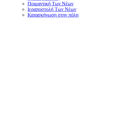
Ποιμαντική Των Νέων
Ιεραποστολή Των Νέων
Κατασκήνωση στην πόλη