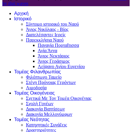
by digi waves
Αρχική
Ιστορικό
Σύντομο ιστορικό του Ναού
Άγιος Νικόλαος - Βίος
Διατελέσαντες Ιερείς
Παρεκκλήσια Ναού
Παναγία Πορταΐτισσα
Αγία Άννα
Άγιος Νεκτάριος
Άγιος Γεράσιμος
Λείψανο Αγίου Ευγενίου
Τομέας Φιλανθρωπίας
Φιλόπτωχο Ταμείο
Στέγη Πρόνοιας Γερόντων
Αιμοδοσία
Τομέας Οικογένειας
Σχετικά Με Τον Τομέα Οικογένιας
Σχολή Γονέων
Διακονία Βαπτίσεων
Διακονία Μελλονύμφων
Τομέας Νεότητας
Κατηχητικές Συνάξεις
Δραστηριότητες