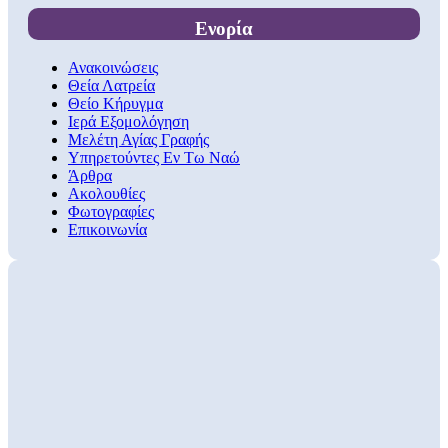
Ενορία
Ανακοινώσεις
Θεία Λατρεία
Θείο Κήρυγμα
Ιερά Εξομολόγηση
Μελέτη Αγίας Γραφής
Υπηρετούντες Εν Τω Ναώ
Άρθρα
Ακολουθίες
Φωτογραφίες
Επικοινωνία