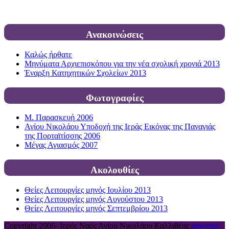
Ανακοινώσεις
Καλώς ήρθατε
Μηνύματα Αρχιεπισκόπου για την νέα σχολική χρονιά 2013
Έναρξη Κατηχητικών Σχολείων 2013
Φωτογραφίες
Μ. Παρασκευή 2006
Αγίου Νικολάου Υποδοχή της Ιεράς Εικόνας της Παναγιάς
της Πορταϊτίσσης 2006
Μέγας Αγιασμός 2007
Ακολουθίες
Θείες Λειτουργίες μηνός Ιουλίου 2013
Θείες Λειτουργίες μηνός Αυγούστου 2013
Θείες Λειτουργίες μηνός Σεπτεμβρίου 2013
Copyright 2006-
Ιερός Ναός Αγίου Νικολάου Καλλιθέας
powered