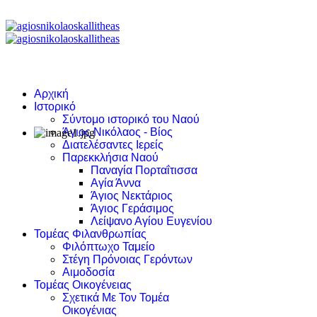
Αρχική
Ιστορικό
Σύντομο ιστορικό του Ναού
Άγιος Νικόλαος - Βίος
Διατελέσαντες Ιερείς
Παρεκκλήσια Ναού
Παναγία Πορταΐτισσα
Αγία Άννα
Άγιος Νεκτάριος
Άγιος Γεράσιμος
Λείψανο Αγίου Ευγενίου
Τομέας Φιλανθρωπίας
Φιλόπτωχο Ταμείο
Στέγη Πρόνοιας Γερόντων
Αιμοδοσία
Τομέας Οικογένειας
Σχετικά Με Τον Τομέα
Οικογένιας