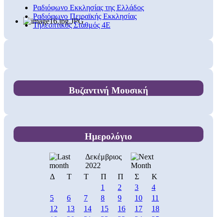
Ραδιόφωνο Εκκλησίας της Ελλάδος
Ραδιόφωνο Πειραϊκής Εκκλησίας
Τηλεοπτικός Σταθμός 4Ε
Βυζαντινή Μουσική
Ημερολόγιο
Δεκέμβριος
2022
Δ
Τ
Τ
Π
Π
Σ
Κ
1
2
3
4
5
6
7
8
9
10
11
12
13
14
15
16
17
18