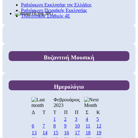
Ραδιόφωνο Εκκλησίας της Ελλάδος
Ραδιόφωνο Πειραϊκής Εκκλησίας
Τηλεοπτικός Σταθμός 4Ε
Βυζαντινή Μουσική
Ημερολόγιο
Φεβρουάριος
2023
Δ
Τ
Τ
Π
Π
Σ
Κ
1
2
3
4
5
6
7
8
9
10
11
12
13
14
15
16
17
18
19