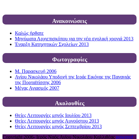
Ανακοινώσεις
Καλώς ήρθατε
Μηνύματα Αρχιεπισκόπου για την νέα σχολική χρονιά 2013
Έναρξη Κατηχητικών Σχολείων 2013
Φωτογραφίες
Μ. Παρασκευή 2006
Αγίου Νικολάου Υποδοχή της Ιεράς Εικόνας της Παναγιάς
της Πορταϊτίσσης 2006
Μέγας Αγιασμός 2007
Ακολουθίες
Θείες Λειτουργίες μηνός Ιουλίου 2013
Θείες Λειτουργίες μηνός Αυγούστου 2013
Θείες Λειτουργίες μηνός Σεπτεμβρίου 2013
Copyright 2006-
Ιερός Ναός Αγίου Νικολάου Καλλιθέας
powered