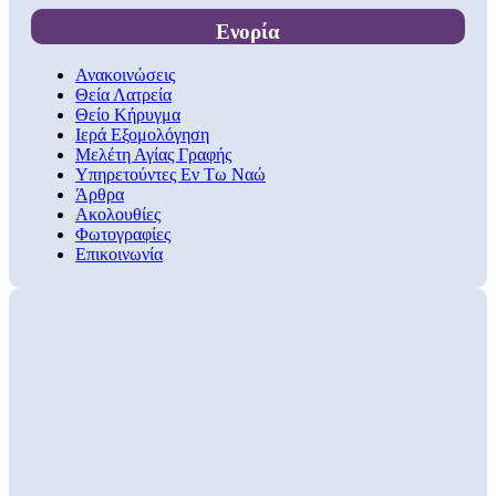
Ενορία
Ανακοινώσεις
Θεία Λατρεία
Θείο Κήρυγμα
Ιερά Εξομολόγηση
Μελέτη Αγίας Γραφής
Υπηρετούντες Εν Τω Ναώ
Άρθρα
Ακολουθίες
Φωτογραφίες
Επικοινωνία