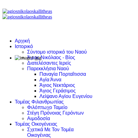
Αρχική
Ιστορικό
Σύντομο ιστορικό του Ναού
Άγιος Νικόλαος - Βίος
Διατελέσαντες Ιερείς
Παρεκκλήσια Ναού
Παναγία Πορταΐτισσα
Αγία Άννα
Άγιος Νεκτάριος
Άγιος Γεράσιμος
Λείψανο Αγίου Ευγενίου
Τομέας Φιλανθρωπίας
Φιλόπτωχο Ταμείο
Στέγη Πρόνοιας Γερόντων
Αιμοδοσία
Τομέας Οικογένειας
Σχετικά Με Τον Τομέα
Οικογένιας