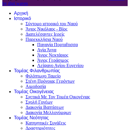
by digi waves
Αρχική
Ιστορικό
Σύντομο ιστορικό του Ναού
Άγιος Νικόλαος - Βίος
Διατελέσαντες Ιερείς
Παρεκκλήσια Ναού
Παναγία Πορταΐτισσα
Αγία Άννα
Άγιος Νεκτάριος
Άγιος Γεράσιμος
Λείψανο Αγίου Ευγενίου
Τομέας Φιλανθρωπίας
Φιλόπτωχο Ταμείο
Στέγη Πρόνοιας Γερόντων
Αιμοδοσία
Τομέας Οικογένειας
Σχετικά Με Τον Τομέα Οικογένιας
Σχολή Γονέων
Διακονία Βαπτίσεων
Διακονία Μελλονύμφων
Τομέας Νεότητας
Κατηχητικές Συνάξεις
Δραστηριότητες