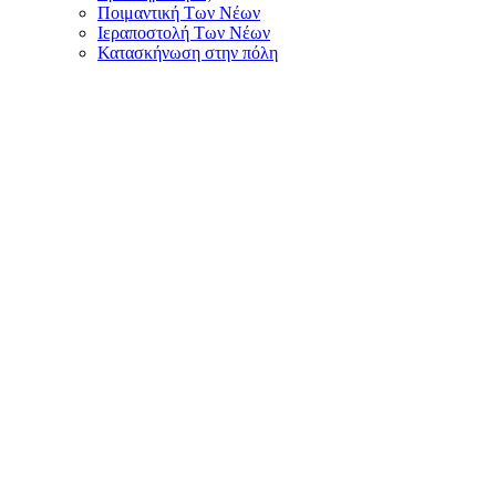
Ποιμαντική Των Νέων
Ιεραποστολή Των Νέων
Κατασκήνωση στην πόλη