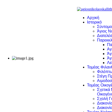
Αρχική
Ιστορικό
Σύντομο
Άγιος Νι
Διατελέσ
Παρεκκλ
Πα
Αγ
Άγ
Άγ
Λε
Τομέας Φιλα
Φιλόπτω
Στέγη Π
Αιμοδοσ
Τομέας Οικογέ
Σχετικά
Οικογέν
Σχολή Γ
Διακονί
Διακονί