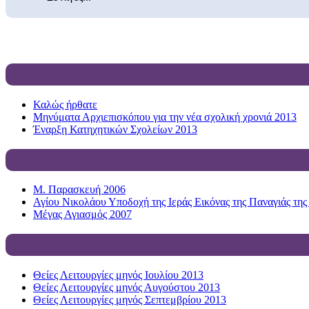
Καλώς ήρθατε
Μηνύματα Αρχιεπισκόπου για την νέα σχολική χρονιά 2013
Έναρξη Κατηχητικών Σχολείων 2013
Μ. Παρασκευή 2006
Αγίου Νικολάου Υποδοχή της Ιεράς Εικόνας της Παναγιάς της
Μέγας Αγιασμός 2007
Θείες Λειτουργίες μηνός Ιουλίου 2013
Θείες Λειτουργίες μηνός Αυγούστου 2013
Θείες Λειτουργίες μηνός Σεπτεμβρίου 2013