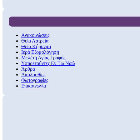
Ανακοινώσεις
Θεία Λατρεία
Θείο Κήρυγμα
Ιερά Εξομολόγηση
Μελέτη Αγίας Γραφής
Υπηρετούντες Εν Τω Ναώ
Άρθρα
Ακολουθίες
Φωτογραφίες
Επικοινωνία