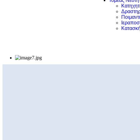
Τομέας Νεότη
Κατηχητ
Δραστηρ
Ποιμαντ
Ιεραποσ
Κατασκή