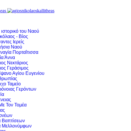
 ιστορικό του Ναού
κόλαος - Βίος
αντες Ιερείς
ήσια Ναού
ναγία Πορταΐτισσα
ία Άννα
ιος Νεκτάριος
ιος Γεράσιμος
ίψανο Αγίου Ευγενίου
νθρωπίας
χο Ταμείο
ρόνοιας Γερόντων
ία
νειας
 Με Τον Τομέα
ιας
ονέων
α Βαπτίσεων
α Μελλονύμφων