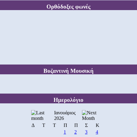
Ορθόδοξες φωνές
Βυζαντινή Μουσική
Ημερολόγιο
Ιανουάριος
2026
Δ
Τ
Τ
Π
Π
Σ
Κ
1
2
3
4