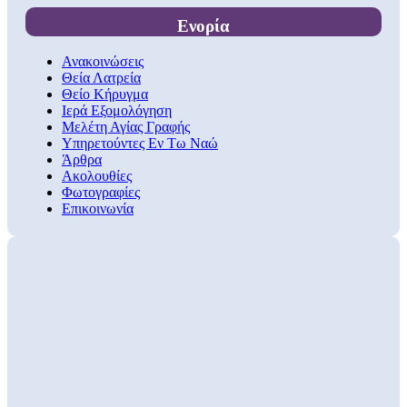
Ενορία
Ανακοινώσεις
Θεία Λατρεία
Θείο Κήρυγμα
Ιερά Εξομολόγηση
Μελέτη Αγίας Γραφής
Υπηρετούντες Εν Τω Ναώ
Άρθρα
Ακολουθίες
Φωτογραφίες
Επικοινωνία