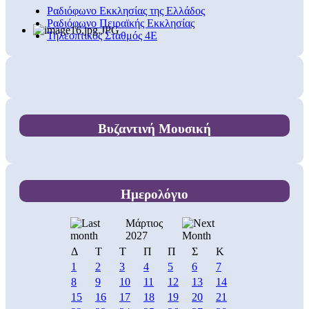
Ραδιόφωνο Εκκλησίας της Ελλάδος
Ραδιόφωνο Πειραϊκής Εκκλησίας
Τηλεοπτικός Σταθμός 4Ε
Βυζαντινή Μουσική
Ημερολόγιο
Μάρτιος
2027
Δ
Τ
Τ
Π
Π
Σ
Κ
1
2
3
4
5
6
7
8
9
10
11
12
13
14
15
16
17
18
19
20
21