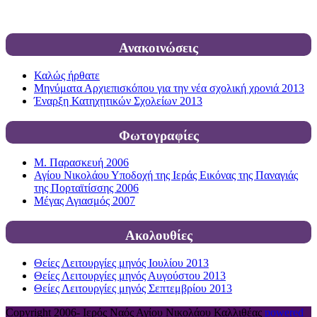
Ανακοινώσεις
Καλώς ήρθατε
Μηνύματα Αρχιεπισκόπου για την νέα σχολική χρονιά 2013
Έναρξη Κατηχητικών Σχολείων 2013
Φωτογραφίες
Μ. Παρασκευή 2006
Αγίου Νικολάου Υποδοχή της Ιεράς Εικόνας της Παναγιάς
της Πορταϊτίσσης 2006
Μέγας Αγιασμός 2007
Ακολουθίες
Θείες Λειτουργίες μηνός Ιουλίου 2013
Θείες Λειτουργίες μηνός Αυγούστου 2013
Θείες Λειτουργίες μηνός Σεπτεμβρίου 2013
Copyright 2006-
Ιερός Ναός Αγίου Νικολάου Καλλιθέας
powered