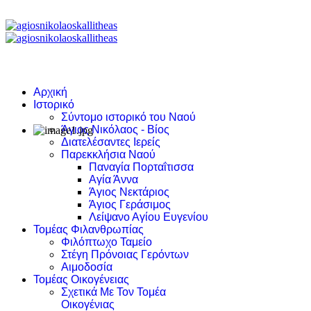
Αρχική
Ιστορικό
Σύντομο ιστορικό του Ναού
Άγιος Νικόλαος - Βίος
Διατελέσαντες Ιερείς
Παρεκκλήσια Ναού
Παναγία Πορταΐτισσα
Αγία Άννα
Άγιος Νεκτάριος
Άγιος Γεράσιμος
Λείψανο Αγίου Ευγενίου
Τομέας Φιλανθρωπίας
Φιλόπτωχο Ταμείο
Στέγη Πρόνοιας Γερόντων
Αιμοδοσία
Τομέας Οικογένειας
Σχετικά Με Τον Τομέα
Οικογένιας