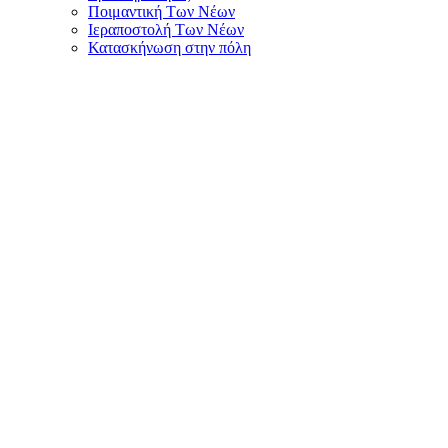
Ποιμαντική Των Νέων
Ιεραποστολή Των Νέων
Κατασκήνωση στην πόλη