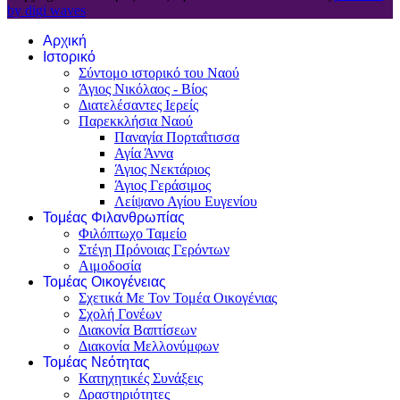
by digi waves
Αρχική
Ιστορικό
Σύντομο ιστορικό του Ναού
Άγιος Νικόλαος - Βίος
Διατελέσαντες Ιερείς
Παρεκκλήσια Ναού
Παναγία Πορταΐτισσα
Αγία Άννα
Άγιος Νεκτάριος
Άγιος Γεράσιμος
Λείψανο Αγίου Ευγενίου
Τομέας Φιλανθρωπίας
Φιλόπτωχο Ταμείο
Στέγη Πρόνοιας Γερόντων
Αιμοδοσία
Τομέας Οικογένειας
Σχετικά Με Τον Τομέα Οικογένιας
Σχολή Γονέων
Διακονία Βαπτίσεων
Διακονία Μελλονύμφων
Τομέας Νεότητας
Κατηχητικές Συνάξεις
Δραστηριότητες