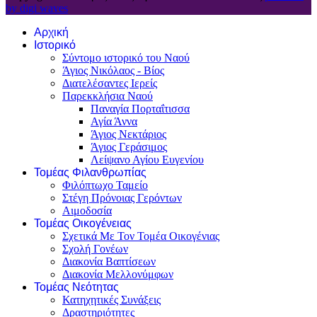
by digi waves
Αρχική
Ιστορικό
Σύντομο ιστορικό του Ναού
Άγιος Νικόλαος - Βίος
Διατελέσαντες Ιερείς
Παρεκκλήσια Ναού
Παναγία Πορταΐτισσα
Αγία Άννα
Άγιος Νεκτάριος
Άγιος Γεράσιμος
Λείψανο Αγίου Ευγενίου
Τομέας Φιλανθρωπίας
Φιλόπτωχο Ταμείο
Στέγη Πρόνοιας Γερόντων
Αιμοδοσία
Τομέας Οικογένειας
Σχετικά Με Τον Τομέα Οικογένιας
Σχολή Γονέων
Διακονία Βαπτίσεων
Διακονία Μελλονύμφων
Τομέας Νεότητας
Κατηχητικές Συνάξεις
Δραστηριότητες