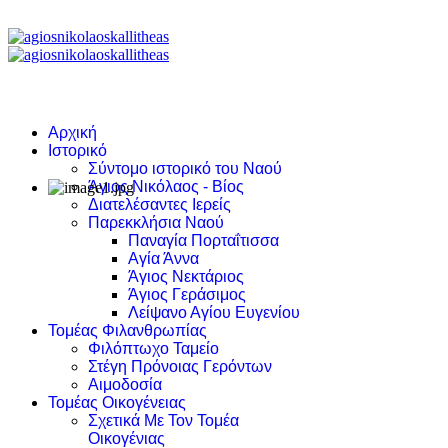
Αρχική
Ιστορικό
Σύντομο ιστορικό του Ναού
Άγιος Νικόλαος - Βίος
Διατελέσαντες Ιερείς
Παρεκκλήσια Ναού
Παναγία Πορταΐτισσα
Αγία Άννα
Άγιος Νεκτάριος
Άγιος Γεράσιμος
Λείψανο Αγίου Ευγενίου
Τομέας Φιλανθρωπίας
Φιλόπτωχο Ταμείο
Στέγη Πρόνοιας Γερόντων
Αιμοδοσία
Τομέας Οικογένειας
Σχετικά Με Τον Τομέα
Οικογένιας