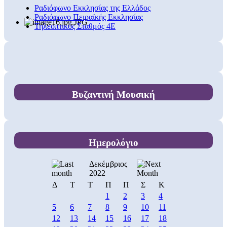
Ραδιόφωνο Εκκλησίας της Ελλάδος
Ραδιόφωνο Πειραϊκής Εκκλησίας
Τηλεοπτικός Σταθμός 4Ε
Βυζαντινή Μουσική
Ημερολόγιο
Δεκέμβριος
2022
Δ
Τ
Τ
Π
Π
Σ
Κ
1
2
3
4
5
6
7
8
9
10
11
12
13
14
15
16
17
18