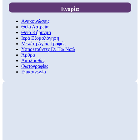
Ενορία
Ανακοινώσεις
Θεία Λατρεία
Θείο Κήρυγμα
Ιερά Εξομολόγηση
Μελέτη Αγίας Γραφής
Υπηρετούντες Εν Τω Ναώ
Άρθρα
Ακολουθίες
Φωτογραφίες
Επικοινωνία