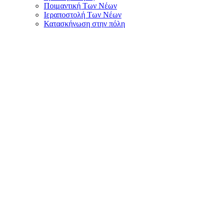
Ποιμαντική Των Νέων
Ιεραποστολή Των Νέων
Κατασκήνωση στην πόλη