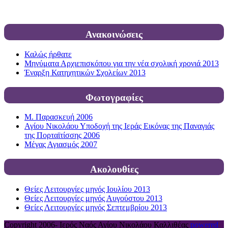
Ανακοινώσεις
Καλώς ήρθατε
Μηνύματα Αρχιεπισκόπου για την νέα σχολική χρονιά 2013
Έναρξη Κατηχητικών Σχολείων 2013
Φωτογραφίες
Μ. Παρασκευή 2006
Αγίου Νικολάου Υποδοχή της Ιεράς Εικόνας της Παναγιάς
της Πορταϊτίσσης 2006
Μέγας Αγιασμός 2007
Ακολουθίες
Θείες Λειτουργίες μηνός Ιουλίου 2013
Θείες Λειτουργίες μηνός Αυγούστου 2013
Θείες Λειτουργίες μηνός Σεπτεμβρίου 2013
Copyright 2006-
Ιερός Ναός Αγίου Νικολάου Καλλιθέας
powered