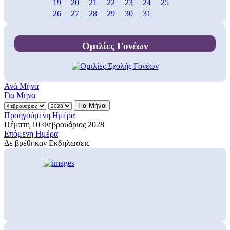
19
20
21
22
23
24
25
26
27
28
29
30
31
Ομιλίες Γονέων
Ανά Μήνα
Για Μήνα
Για Μήνα
Προηγούμενη Ημέρα
Πέμπτη 10 Φεβρουάριος 2028
Επόμενη Ημέρα
Δε βρέθηκαν Εκδηλώσεις