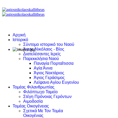
Αρχική
Ιστορικό
Σύντομο ιστορικό του Ναού
Άγιος Νικόλαος - Βίος
Διατελέσαντες Ιερείς
Παρεκκλήσια Ναού
Παναγία Πορταΐτισσα
Αγία Άννα
Άγιος Νεκτάριος
Άγιος Γεράσιμος
Λείψανο Αγίου Ευγενίου
Τομέας Φιλανθρωπίας
Φιλόπτωχο Ταμείο
Στέγη Πρόνοιας Γερόντων
Αιμοδοσία
Τομέας Οικογένειας
Σχετικά Με Τον Τομέα
Οικογένιας