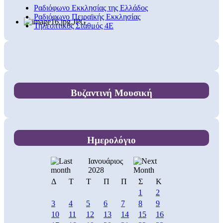
Ραδιόφωνο Εκκλησίας της Ελλάδος
Ραδιόφωνο Πειραϊκής Εκκλησίας
Τηλεοπτικός Σταθμός 4Ε
Βυζαντινή Μουσική
Ημερολόγιο
Ιανουάριος
2028
Δ
Τ
Τ
Π
Π
Σ
Κ
1
2
3
4
5
6
7
8
9
10
11
12
13
14
15
16