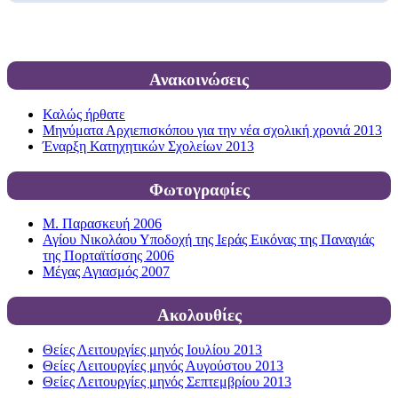
Ανακοινώσεις
Καλώς ήρθατε
Μηνύματα Αρχιεπισκόπου για την νέα σχολική χρονιά 2013
Έναρξη Κατηχητικών Σχολείων 2013
Φωτογραφίες
Μ. Παρασκευή 2006
Αγίου Νικολάου Υποδοχή της Ιεράς Εικόνας της Παναγιάς
της Πορταϊτίσσης 2006
Μέγας Αγιασμός 2007
Ακολουθίες
Θείες Λειτουργίες μηνός Ιουλίου 2013
Θείες Λειτουργίες μηνός Αυγούστου 2013
Θείες Λειτουργίες μηνός Σεπτεμβρίου 2013