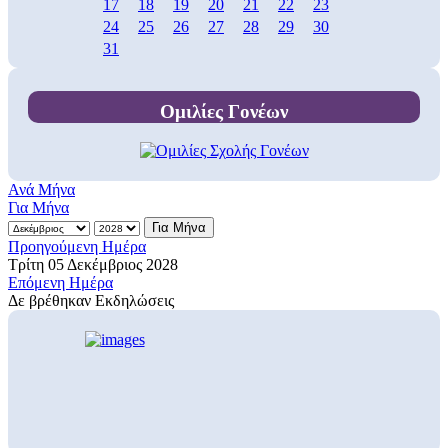
17
18
19
20
21
22
23
24
25
26
27
28
29
30
31
Ομιλίες Γονέων
Ανά Μήνα
Για Μήνα
Για Μήνα
Προηγούμενη Ημέρα
Τρίτη 05 Δεκέμβριος 2028
Επόμενη Ημέρα
Δε βρέθηκαν Εκδηλώσεις