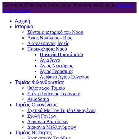
Copyright 2006-
Ιερός Ναός Αγίου Νικολάου Καλλιθέας
powered
by digi waves
Αρχική
Ιστορικό
Σύντομο ιστορικό του Ναού
Άγιος Νικόλαος - Βίος
Διατελέσαντες Ιερείς
Παρεκκλήσια Ναού
Παναγία Πορταΐτισσα
Αγία Άννα
Άγιος Νεκτάριος
Άγιος Γεράσιμος
Λείψανο Αγίου Ευγενίου
Τομέας Φιλανθρωπίας
Φιλόπτωχο Ταμείο
Στέγη Πρόνοιας Γερόντων
Αιμοδοσία
Τομέας Οικογένειας
Σχετικά Με Τον Τομέα Οικογένιας
Σχολή Γονέων
Διακονία Βαπτίσεων
Διακονία Μελλονύμφων
Τομέας Νεότητας
Κατηχητικές Συνάξεις