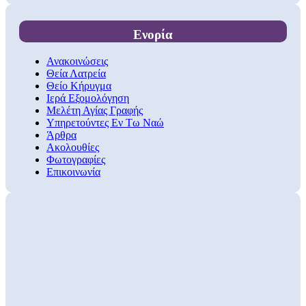
Ενορία
Ανακοινώσεις
Θεία Λατρεία
Θείο Κήρυγμα
Ιερά Εξομολόγηση
Μελέτη Αγίας Γραφής
Υπηρετούντες Εν Τω Ναώ
Άρθρα
Ακολουθίες
Φωτογραφίες
Επικοινωνία