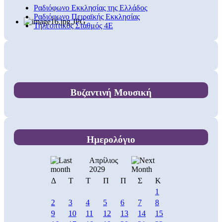
Ραδιόφωνο Εκκλησίας της Ελλάδος
Ραδιόφωνο Πειραϊκής Εκκλησίας
Τηλεοπτικός Σταθμός 4Ε
Βυζαντινή Μουσική
Ημερολόγιο
Απρίλιος
2029
Δ
Τ
Τ
Π
Π
Σ
Κ
1
2
3
4
5
6
7
8
9
10
11
12
13
14
15