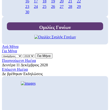
16
17
18
19
20
21
22
23
24
25
26
27
28
29
30
Ομιλίες Γονέων
Ανά Μήνα
Για Μήνα
Για Μήνα
Προηγούμενη Ημέρα
Δευτέρα 11 Δεκέμβριος 2028
Επόμενη Ημέρα
Δε βρέθηκαν Εκδηλώσεις