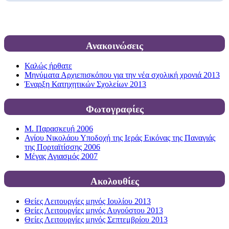
Ανακοινώσεις
Καλώς ήρθατε
Μηνύματα Αρχιεπισκόπου για την νέα σχολική χρονιά 2013
Έναρξη Κατηχητικών Σχολείων 2013
Φωτογραφίες
Μ. Παρασκευή 2006
Αγίου Νικολάου Υποδοχή της Ιεράς Εικόνας της Παναγιάς
της Πορταϊτίσσης 2006
Μέγας Αγιασμός 2007
Ακολουθίες
Θείες Λειτουργίες μηνός Ιουλίου 2013
Θείες Λειτουργίες μηνός Αυγούστου 2013
Θείες Λειτουργίες μηνός Σεπτεμβρίου 2013