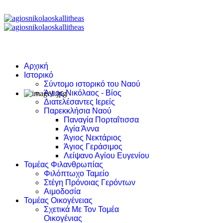
Αρχική
Ιστορικό
Σύντομο ιστορικό του Ναού
Άγιος Νικόλαος - Βίος
Διατελέσαντες Ιερείς
Παρεκκλήσια Ναού
Παναγία Πορταΐτισσα
Αγία Άννα
Άγιος Νεκτάριος
Άγιος Γεράσιμος
Λείψανο Αγίου Ευγενίου
Τομέας Φιλανθρωπίας
Φιλόπτωχο Ταμείο
Στέγη Πρόνοιας Γερόντων
Αιμοδοσία
Τομέας Οικογένειας
Σχετικά Με Τον Τομέα
Οικογένιας