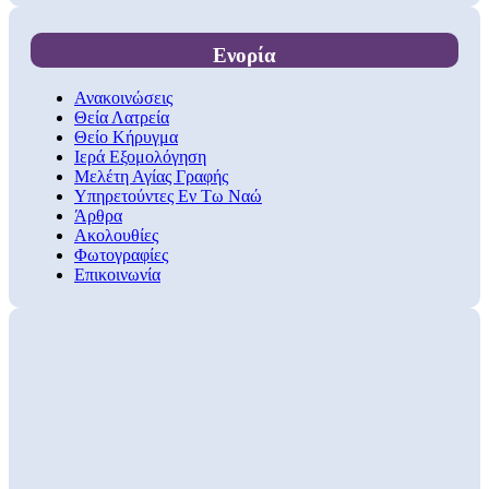
Ενορία
Ανακοινώσεις
Θεία Λατρεία
Θείο Κήρυγμα
Ιερά Εξομολόγηση
Μελέτη Αγίας Γραφής
Υπηρετούντες Εν Τω Ναώ
Άρθρα
Ακολουθίες
Φωτογραφίες
Επικοινωνία