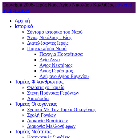
Copyright 2006-
Ιερός Ναός Αγίου Νικολάου Καλλιθέας
powered
by digi waves
Αρχική
Ιστορικό
Σύντομο ιστορικό του Ναού
Άγιος Νικόλαος - Βίος
Διατελέσαντες Ιερείς
Παρεκκλήσια Ναού
Παναγία Πορταΐτισσα
Αγία Άννα
Άγιος Νεκτάριος
Άγιος Γεράσιμος
Λείψανο Αγίου Ευγενίου
Τομέας Φιλανθρωπίας
Φιλόπτωχο Ταμείο
Στέγη Πρόνοιας Γερόντων
Αιμοδοσία
Τομέας Οικογένειας
Σχετικά Με Τον Τομέα Οικογένιας
Σχολή Γονέων
Διακονία Βαπτίσεων
Διακονία Μελλονύμφων
Τομέας Νεότητας
Κατηχητικές Συνάξεις