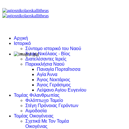
Αρχική
Ιστορικό
Σύντομο ιστορικό του Ναού
Άγιος Νικόλαος - Βίος
Διατελέσαντες Ιερείς
Παρεκκλήσια Ναού
Παναγία Πορταΐτισσα
Αγία Άννα
Άγιος Νεκτάριος
Άγιος Γεράσιμος
Λείψανο Αγίου Ευγενίου
Τομέας Φιλανθρωπίας
Φιλόπτωχο Ταμείο
Στέγη Πρόνοιας Γερόντων
Αιμοδοσία
Τομέας Οικογένειας
Σχετικά Με Τον Τομέα
Οικογένιας