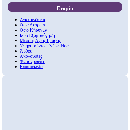
Ενορία
Ανακοινώσεις
Θεία Λατρεία
Θείο Κήρυγμα
Ιερά Εξομολόγηση
Μελέτη Αγίας Γραφής
Υπηρετούντες Εν Τω Ναώ
Άρθρα
Ακολουθίες
Φωτογραφίες
Επικοινωνία