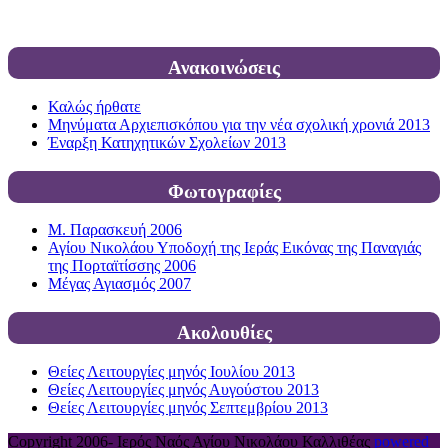
Ανακοινώσεις
Καλώς ήρθατε
Μηνύματα Αρχιεπισκόπου για την νέα σχολική χρονιά 2013
Έναρξη Κατηχητικών Σχολείων 2013
Φωτογραφίες
Μ. Παρασκευή 2006
Αγίου Νικολάου Υποδοχή της Ιεράς Εικόνας της Παναγιάς
της Πορταϊτίσσης 2006
Μέγας Αγιασμός 2007
Ακολουθίες
Θείες Λειτουργίες μηνός Ιουλίου 2013
Θείες Λειτουργίες μηνός Αυγούστου 2013
Θείες Λειτουργίες μηνός Σεπτεμβρίου 2013
Copyright 2006-
Ιερός Ναός Αγίου Νικολάου Καλλιθέας
powered