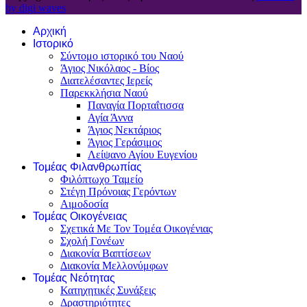
by digi waves
Αρχική
Ιστορικό
Σύντομο ιστορικό του Ναού
Άγιος Νικόλαος - Βίος
Διατελέσαντες Ιερείς
Παρεκκλήσια Ναού
Παναγία Πορταΐτισσα
Αγία Άννα
Άγιος Νεκτάριος
Άγιος Γεράσιμος
Λείψανο Αγίου Ευγενίου
Τομέας Φιλανθρωπίας
Φιλόπτωχο Ταμείο
Στέγη Πρόνοιας Γερόντων
Αιμοδοσία
Τομέας Οικογένειας
Σχετικά Με Τον Τομέα Οικογένιας
Σχολή Γονέων
Διακονία Βαπτίσεων
Διακονία Μελλονύμφων
Τομέας Νεότητας
Κατηχητικές Συνάξεις
Δραστηριότητες