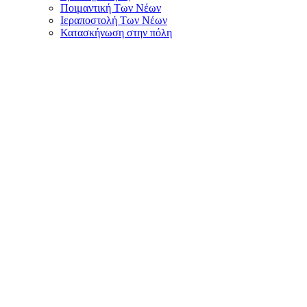
Ποιμαντική Των Νέων
Ιεραποστολή Των Νέων
Κατασκήνωση στην πόλη