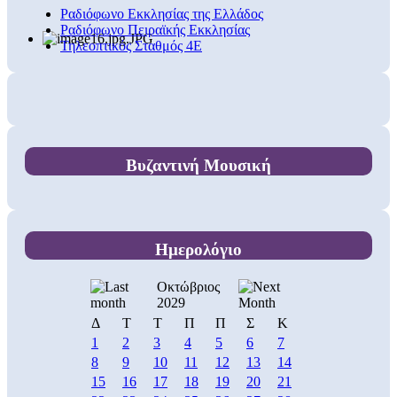
Ραδιόφωνο Εκκλησίας της Ελλάδος
Ραδιόφωνο Πειραϊκής Εκκλησίας
Τηλεοπτικός Σταθμός 4Ε
Βυζαντινή Μουσική
Ημερολόγιο
Οκτώβριος
2029
Δ
Τ
Τ
Π
Π
Σ
Κ
1
2
3
4
5
6
7
8
9
10
11
12
13
14
15
16
17
18
19
20
21