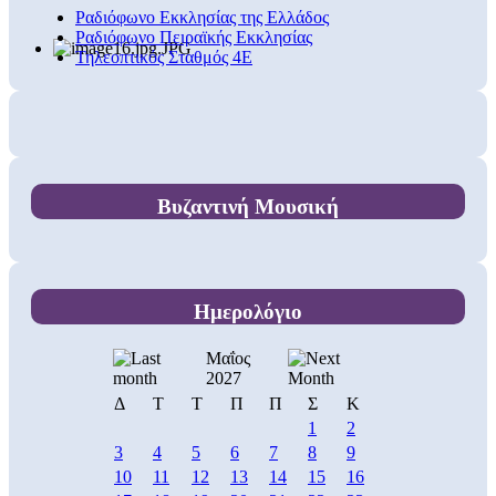
Ραδιόφωνο Εκκλησίας της Ελλάδος
Ραδιόφωνο Πειραϊκής Εκκλησίας
Τηλεοπτικός Σταθμός 4Ε
Βυζαντινή Μουσική
Ημερολόγιο
Μαΐος
2027
Δ
Τ
Τ
Π
Π
Σ
Κ
1
2
3
4
5
6
7
8
9
10
11
12
13
14
15
16