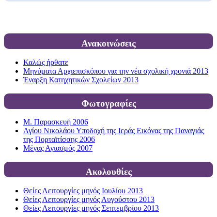
Ανακοινώσεις
Καλώς ήρθατε
Μηνύματα Αρχιεπισκόπου για την νέα σχολική χρονιά 2013
Έναρξη Κατηχητικών Σχολείων 2013
Φωτογραφίες
Μ. Παρασκευή 2006
Αγίου Νικολάου Υποδοχή της Ιεράς Εικόνας της Παναγιάς
της Πορταϊτίσσης 2006
Μέγας Αγιασμός 2007
Ακολουθίες
Θείες Λειτουργίες μηνός Ιουλίου 2013
Θείες Λειτουργίες μηνός Αυγούστου 2013
Θείες Λειτουργίες μηνός Σεπτεμβρίου 2013