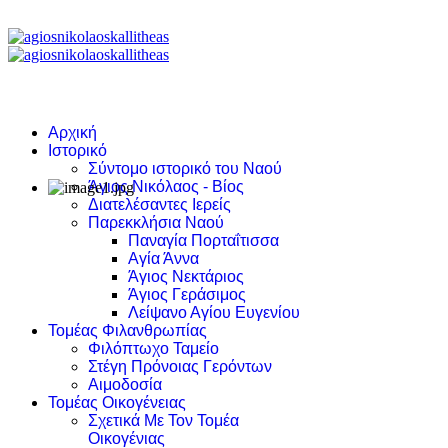
Αρχική
Ιστορικό
Σύντομο ιστορικό του Ναού
Άγιος Νικόλαος - Βίος
Διατελέσαντες Ιερείς
Παρεκκλήσια Ναού
Παναγία Πορταΐτισσα
Αγία Άννα
Άγιος Νεκτάριος
Άγιος Γεράσιμος
Λείψανο Αγίου Ευγενίου
Τομέας Φιλανθρωπίας
Φιλόπτωχο Ταμείο
Στέγη Πρόνοιας Γερόντων
Αιμοδοσία
Τομέας Οικογένειας
Σχετικά Με Τον Τομέα
Οικογένιας