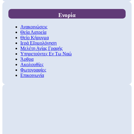
Ενορία
Ανακοινώσεις
Θεία Λατρεία
Θείο Κήρυγμα
Ιερά Εξομολόγηση
Μελέτη Αγίας Γραφής
Υπηρετούντες Εν Τω Ναώ
Άρθρα
Ακολουθίες
Φωτογραφίες
Επικοινωνία