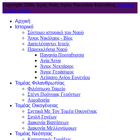
Copyright 2006-
Ιερός Ναός Αγίου Νικολάου Καλλιθέας
powered
by digi waves
Αρχική
Ιστορικό
Σύντομο ιστορικό του Ναού
Άγιος Νικόλαος - Βίος
Διατελέσαντες Ιερείς
Παρεκκλήσια Ναού
Παναγία Πορταΐτισσα
Αγία Άννα
Άγιος Νεκτάριος
Άγιος Γεράσιμος
Λείψανο Αγίου Ευγενίου
Τομέας Φιλανθρωπίας
Φιλόπτωχο Ταμείο
Στέγη Πρόνοιας Γερόντων
Αιμοδοσία
Τομέας Οικογένειας
Σχετικά Με Τον Τομέα Οικογένιας
Σχολή Γονέων
Διακονία Βαπτίσεων
Διακονία Μελλονύμφων
Τομέας Νεότητας
Κατηχητικές Συνάξεις