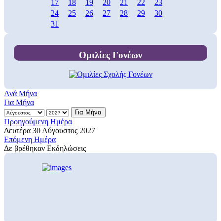
17
18
19
20
21
22
23
24
25
26
27
28
29
30
31
Ομιλίες Γονέων
Ανά Μήνα
Για Μήνα
Για Μήνα
Προηγούμενη Ημέρα
Δευτέρα 30 Αύγουστος 2027
Επόμενη Ημέρα
Δε βρέθηκαν Εκδηλώσεις