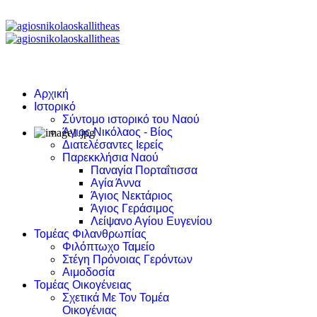
Αρχική
Ιστορικό
Σύντομο ιστορικό του Ναού
Άγιος Νικόλαος - Βίος
Διατελέσαντες Ιερείς
Παρεκκλήσια Ναού
Παναγία Πορταΐτισσα
Αγία Άννα
Άγιος Νεκτάριος
Άγιος Γεράσιμος
Λείψανο Αγίου Ευγενίου
Τομέας Φιλανθρωπίας
Φιλόπτωχο Ταμείο
Στέγη Πρόνοιας Γερόντων
Αιμοδοσία
Τομέας Οικογένειας
Σχετικά Με Τον Τομέα
Οικογένιας