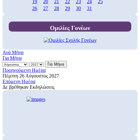
19
20
21
22
23
24
25
26
27
28
29
30
31
Ομιλίες Γονέων
Ανά Μήνα
Για Μήνα
Για Μήνα
Προηγούμενη Ημέρα
Πέμπτη 26 Αύγουστος 2027
Επόμενη Ημέρα
Δε βρέθηκαν Εκδηλώσεις