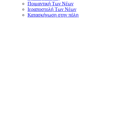
Ποιμαντική Των Νέων
Ιεραποστολή Των Νέων
Κατασκήνωση στην πόλη