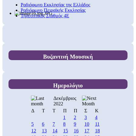
Ραδιόφωνο Εκκλησίας της Ελλάδος
Ραδιόφωνο Πειραϊκής Εκκλησίας
Τηλεοπτικός Σταθμός 4Ε
Βυζαντινή Μουσική
Ημερολόγιο
Δεκέμβριος
2022
Δ
Τ
Τ
Π
Π
Σ
Κ
1
2
3
4
5
6
7
8
9
10
11
12
13
14
15
16
17
18