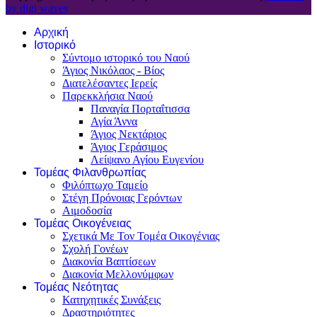
by digi waves
Αρχική
Ιστορικό
Σύντομο ιστορικό του Ναού
Άγιος Νικόλαος - Βίος
Διατελέσαντες Ιερείς
Παρεκκλήσια Ναού
Παναγία Πορταΐτισσα
Αγία Άννα
Άγιος Νεκτάριος
Άγιος Γεράσιμος
Λείψανο Αγίου Ευγενίου
Τομέας Φιλανθρωπίας
Φιλόπτωχο Ταμείο
Στέγη Πρόνοιας Γερόντων
Αιμοδοσία
Τομέας Οικογένειας
Σχετικά Με Τον Τομέα Οικογένιας
Σχολή Γονέων
Διακονία Βαπτίσεων
Διακονία Μελλονύμφων
Τομέας Νεότητας
Κατηχητικές Συνάξεις
Δραστηριότητες