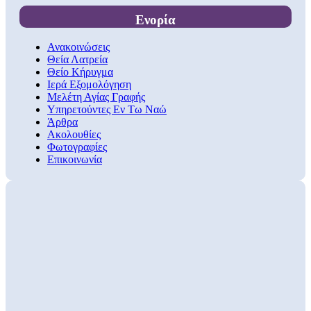
Ενορία
Ανακοινώσεις
Θεία Λατρεία
Θείο Κήρυγμα
Ιερά Εξομολόγηση
Μελέτη Αγίας Γραφής
Υπηρετούντες Εν Τω Ναώ
Άρθρα
Ακολουθίες
Φωτογραφίες
Επικοινωνία