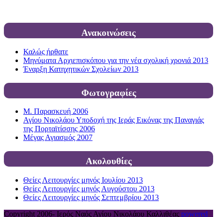
Ανακοινώσεις
Καλώς ήρθατε
Μηνύματα Αρχιεπισκόπου για την νέα σχολική χρονιά 2013
Έναρξη Κατηχητικών Σχολείων 2013
Φωτογραφίες
Μ. Παρασκευή 2006
Αγίου Νικολάου Υποδοχή της Ιεράς Εικόνας της Παναγιάς
της Πορταϊτίσσης 2006
Μέγας Αγιασμός 2007
Ακολουθίες
Θείες Λειτουργίες μηνός Ιουλίου 2013
Θείες Λειτουργίες μηνός Αυγούστου 2013
Θείες Λειτουργίες μηνός Σεπτεμβρίου 2013
Copyright 2006-
Ιερός Ναός Αγίου Νικολάου Καλλιθέας
powered